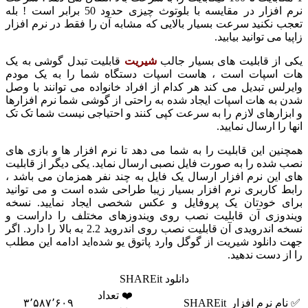
نرم افزار در مقایسه با بلوتوث چیزی حدود 50 برابر است ! بله
 نکنید سرعت بسیار بالایی که مشابه آن را فقط در نرم افزار
 می توانید بیابید.
از قابلیت های بسیار جالب
شیریت
قابلیت تبدل گوشی به یک
اسپات است ، هاست اسپات دستگاه شما را به یک مودم
لس تبدیل می کند هر کدام از افراد خانواده می توانند با وصل
به هات اسپات ایجاد شده به راحتی از گوشی شما نرم افزارها
زارهای لازم را به سرعت کپی کنند و احتیاجی نیست شما تک تک
را ارسال نمایید.
ین این قابلیت را به شما می دهد تا نرم افزار ها و بازی های
شده را به صورت فایل نصبی ارسال نماید. یکی دیگر از قابلیت
این نرم افزار ارسال یک فایل به چند نفر همزمان می باشد ،
 کاربری نرم افزار بسیار زیبا طراحی شده است و می توانید
 خودتان یک پروفایل و عکس شخصی ایجاد نمایید. نسخه
وزی آن قابلیت نصب روی ویندوزهای مختلف را داراست و
نسخه اندرویدی آن قابلیت نصب روی اندروید 2.2 به بالا را دارد. اگر
دانلود شیریت از گوگل وارد پاتوق یو شده‌اید ادامه این مطلب
ز دست ندهید.
دانلود SHAREit
❤️ تعداد
م نرم افزار
SHAREit
۳٬۵۸۷٬۶۰۹