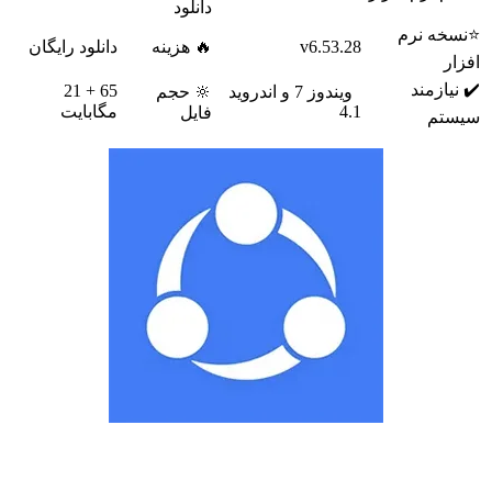
دانلود
خه نرم
v6.53.28
🔥 هزینه
دانلود رایگان
ر
یازمند
65 + 21
ویندوز 7 و اندروید
🔆 حجم
4.1
مگابایت
فایل
تم