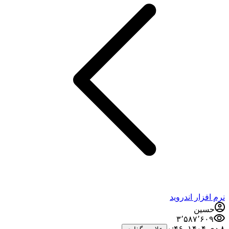
فزار اندروید
سین
۳٬۵۸۷٬۶۰