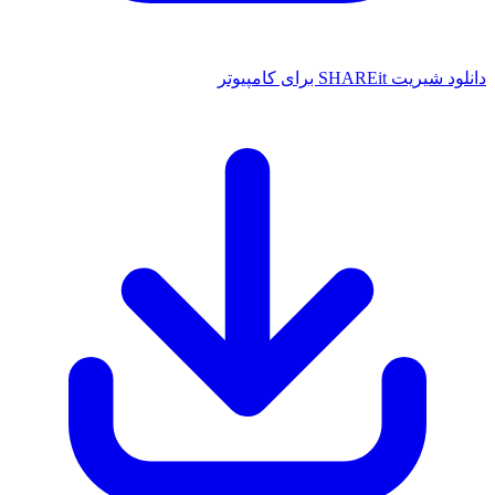
ت SHAREit برای کامپیوتر