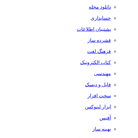
دانلود مجله
حسابداری
پشتیبان اطلاعات
فشرده ساز
فرهنگ لغت
کتاب الکترونیک
مهندسی
فایل و دیسک
سخت افزار
ابزار لینوکس
آفیس
بهینه ساز