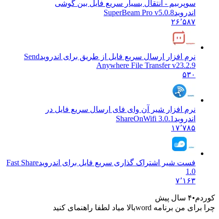
سوپربیم - انتقال بسیار سریع فایل بین گوشی
اندروید
SuperBeam Pro v5.0.8
۲۶٬۵۸۷
نرم افزار ارسال سریع فایل از طریق برای اندروید
Send
Anywhere File Transfer v23.2.9
۵۳۰
نرم افزار شیر آن وای فای ارسال سریع فایل در
اندروید
ShareOnWifi 3.0.1
۱۷٬۷۸۵
فست شیر اشتراک گذاری سریع فایل برای اندروید
Fast Share
1.0
۷٬۱۶۳
م
۴ سال پیش
 برنامه wordبالا میاد لطفا راهنمای کنید