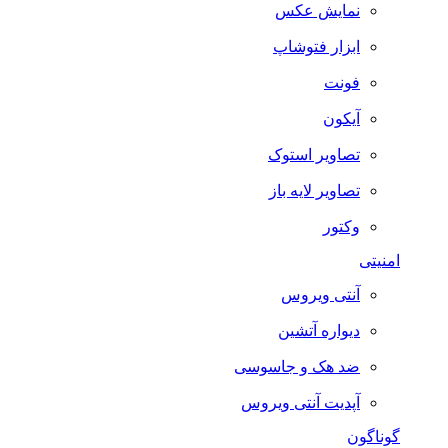
نمایش عکس
ابزار فتوشاپ
فونت
آیکون
تصاویر استوک
تصاویر لایه باز
وکتور
امنیتی
آنتی ویروس
دیواره آتشین
ضد هک و جاسوسی
آپدیت آنتی ویروس
گوناگون