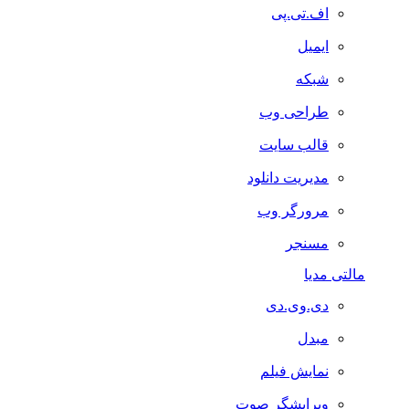
اف.تی.پی
ایمیل
شبکه
طراحی وب
قالب سایت
مدیریت دانلود
مرورگر وب
مسنجر
مالتی مدیا
دی.وی.دی
مبدل
نمایش فیلم
ویرایشگر صوت