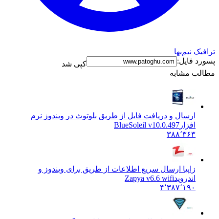
ک نیم‌بها
د فایل:
کپی شد
ب مشابه
ارسال و دریافت فایل از طریق بلوتوث در ویندوز نرم
افزار
BlueSoleil v10.0.497
۳۸۸٬۳۶۳
زاپیا ارسال سریع اطلاعات از طریق برای ویندوز و
اندروید
Zapya v6.6 wifi
۴٬۳۸۷٬۱۹۰