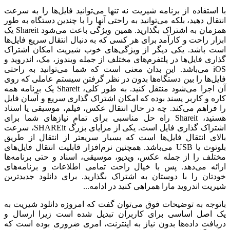
ستفاده از برنامه شیریت نه تنها می‌توانید فایل‌ها را به سرعت
ل دهید، بلکه می‌توانید به راحتی آنها را با چندین دستگاه به طور
همزمان به اشتراک بگذارید. همین ویژگی باعث می‌شود Shareit یک
ر راحت و کارآمد برای هر کسی که به دنبال انتقال سریع فایل‌ها
باشد. یکی دیگر از ویژگی‌های خوب شیریت امکان اشتراک
ی فایل‌ها در پلتفرم‌های مختلف از جمله ویندوز، مک، اندروید و
iO می‌باشد. این بدان معنی است که شما می‌توانید به راحتی
‌ها را بین دستگاه‌ها بدون در نظر گرفتن سیستم عاملی که روی
آن اجرا می‌شود منتقل کنید. به طور کلی، Shareit یک برنامه همه
 و کاربر پسند بوده که امکان اشتراک گذاری سریع و آسان فایل
راهم می‌کند. چه در حال انتقال عکس، فیلم، موسیقی یا اسناد
هستید، Shareit راه حل مناسبی برای تمام نیازهای شما برای
اشتراک گذاری فایل است. یکی از مزایای بزرگ SHAREit، سرعت
ی انتقال فایل‌ها است که بسیار سریعتر از انتقال از طریق
بلوتوث یا USB می‌باشد. همچنین نرم‌افزار قابلیت انتقال فایل‌های
ف را از جمله عکس، ویدیو، موسیقی، اسناد و حتی برنامه‌ها
ه می‌دهد. پس با خیال راحت تمامی اطلاعات و برنامه‌های
ان را با دوستان به اشتراک بگذارید. برای دانلود جدیدترین
 اندروید مارا همراهی کنید در ادامه...
جه به توضیحات فوق می‌توان گفت که امروزه دانلود شیریت به
صل اساسی برای کاربران تبدیل شده است زیرا ارسال و
فت داده‌ها بدون نیاز به اینترنت، امری ضروری بوده است که