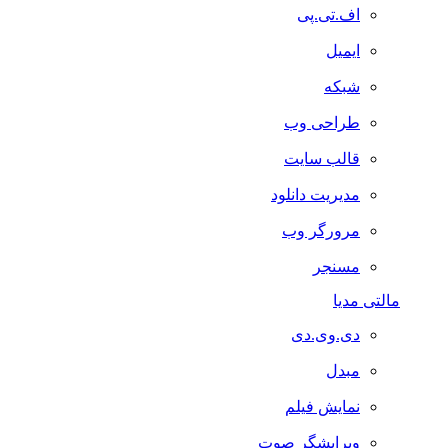
اف.تی.پی
ایمیل
شبکه
طراحی وب
قالب سایت
مدیریت دانلود
مرورگر وب
مسنجر
مالتی مدیا
دی.وی.دی
مبدل
نمایش فیلم
ویرایشگر صوت