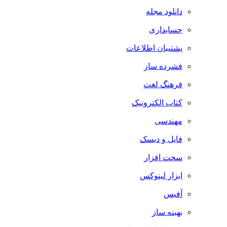
دانلود مجله
حسابداری
پشتیبان اطلاعات
فشرده ساز
فرهنگ لغت
کتاب الکترونیک
مهندسی
فایل و دیسک
سخت افزار
ابزار لینوکس
آفیس
بهینه ساز