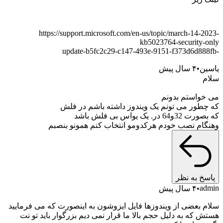
https://support.microsoft.com/en-us/topic/march-14-
kb5023764-security-
ن
۴ سال پیش
واستم بدونم
طور می تونم یک ویندوز داشته باشم در فلش
 در. یک یواس بی فلش باشد
ام نصب خودم هرکدومو انتخاب کنم همونو بنصبم
خ به نظر
a
۴ سال پیش
 بعضی از ویندوزها فایل ایزوشون به اینصورت که می فرمایید
 که به دلیل حجم بالا ما قرار نمی دیم بزرگوار باید تو نت