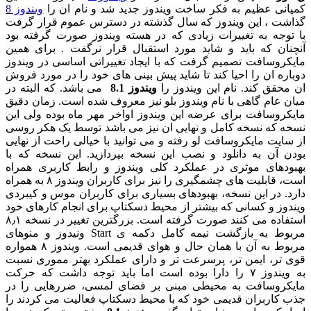
نی عظیم به فکر ساخت ویندوز جدید شد و نام ان را
ویندوز 8
ت ، این ویندوز که سال گذشته در دسترس عموم قرار گرفت
وجه به تغییرات زیادی که در هسته ویندوز صورت گرفته بود
ان که باید و شاید مورد استقبال قرار نرگفت . برای همین
روسافت تصمیم گرفت که با ایجاد تغییراتی اساسی در ویندوز
ره ان را احیا کند تا شاید پیش بینی های خود را در مورد فروش
حقق کند. نام این ویندوز را
ویندوز 8.1
می باشد. که البته در
 عام گاهی با نام ویندوز بلو نیز معروف شده است. زمان دقیق
روسافت برای عرضه این ویندوز اواخر مهر ماه بوده ولی این
 که نسخه کامل و نهایی ان نیز می باشد توسط یک هکر روسی
ایت مایکروسافت لو رفته و می توانید با خیالی راحت از نهایی
 آن به دانلود و نصب این نسخه بپردازید. این نسخه که با
دهای موثری در عملکرد کلی ویندوز و رابط کاربری همراه
است، قابلیت های چشمگیری را نیز برای کاربران ویندوز ۸ به همراه
. در این نسخه، بهبودهای بسیاری برای کاربران موس و کیبردی
وز و کسانی که بیشتر از محیط دسکتاپ برای انجام کارهای خود
استفاده می کنند صورت گرفته است. بزرگترین تغییر در نسخه ۸٫۱
مربوط به بازگشت نیمه کامل دکمه ی Start ونیدوز و منوهای
مربوط به آن با همان حال و هوای قدیمی است. ویندوز ۸ همواره
تر، ایمن تر، پرسرعت تر و دارای عملکرد بهتر مموری نسبت
به ویندوز ۷ را دارا بوده است اما باید توجه داشت که حرکت
روسافت به محیطی مبنی بر فضای لمسی، ضررهایی را در
کاربران قدیمی خود که با محیط دسکتاپ فعالیت می کردند را