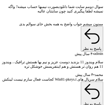
 دومم سایت شما دانلودبصورت نیمبها حساب میشه? واگه
ه لطفا پیگیری کنید چون سایتتان عالیه
ن میشم جواب واضح به همه بخش خای سوالم بدی
خ به نظر
a
۴ سال پیش
سلام ویندوز 11 بزندید دوست عزیز و نیم بها هستش ترافیک ، ویندوز
د
۴ سال پیش
 Win81-pkeys.t کجاست فعال سازم نیست لینکش
خ به نظر