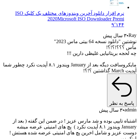
نرم افزار دانلود آخرین ویندوزهای مختلف یک کلیک ISO
2020
Microsoft ISO Downloader Premi
۹٬۱۴۴
۳ سال پیش
دانلود نسخه 64 بیتی ماس 2023"
؟؟؟!؟!؟!
جه بریتانیایی غلیظی دارین !!!
مایکروسافت دیگه بعد از January ویندوز ۸.۱ آپدیت نکرد چطور شما
ین ؟!؟!
خ به نظر
a
۳ سال پیش
اه تایپی بوده و شد مارس عزیز ! در ضمن این گفته ( بعد از
January ویندوز ۸.۱ آپدیت نکرد ) پچ های امنیتی عرضه میشه
 عزیز و شامل اخرین پچ های امنیتی عرضه شده هستش !
 زیر