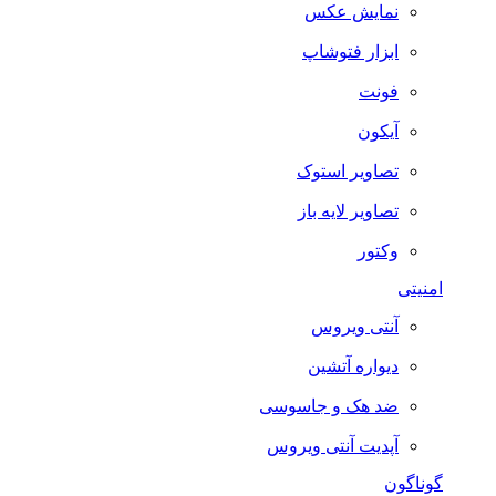
نمایش عکس
ابزار فتوشاپ
فونت
آیکون
تصاویر استوک
تصاویر لایه باز
وکتور
امنیتی
آنتی ویروس
دیواره آتشین
ضد هک و جاسوسی
آپدیت آنتی ویروس
گوناگون