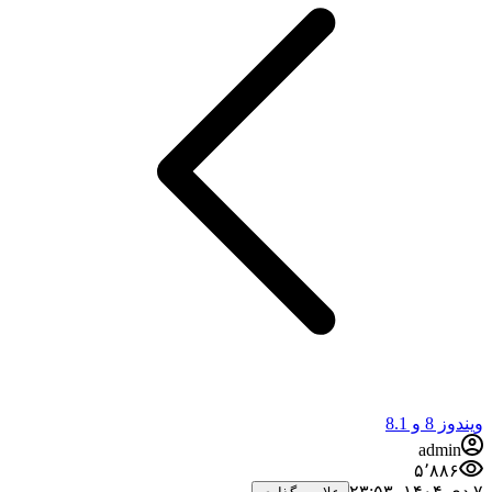
و 8.1
admi
۵٬۸۸