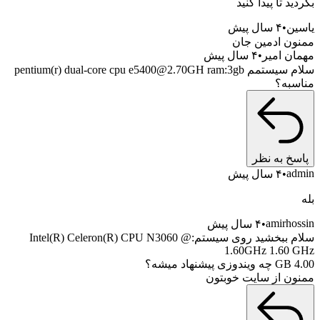
د تا پیدا کنید
ن
۴ سال پیش
ن ادمین جان
ن امیر
۴ سال پیش
سلام سیستمم pentium(r) dual-core cpu e5400@2.70GH ram:3gb
به؟
خ به نظر
a
۴ سال پیش
amirho
۴ سال پیش
سلام ببخشید روی سیستم:Intel(R) Celeron(R) CPU N3060 @
1.60GHz 1.60
؟
ن از سایت خوبتون