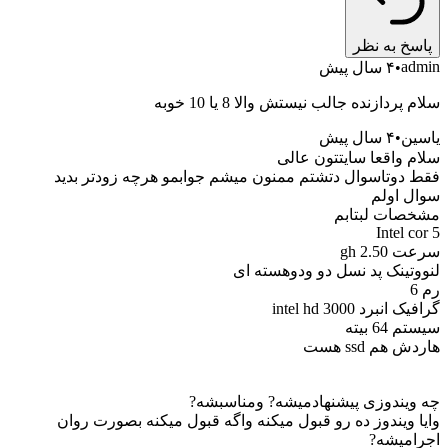
خ به نظر
a
۴ سال پیش
ردازنده جالب نیستش والا 8 یا 10 خوبه
ن
۴ سال پیش
 واقعا سایتتون عالی
دوتاسوال دتشتم ممنون میشم جوابمو هرچه زودتر بدید
 اولم
ات لبتابم
Intel 
2. gh
تینک پد نسل دو ودوهسته ای
برد intel hd 3000
6 بیته
هم ssd هست
یندوزی پیشنهادمیشه? ومناسبشه?
 ویندوز ده رو قبول میکنه واگه قبول میکنه بصورت روان
میشه?