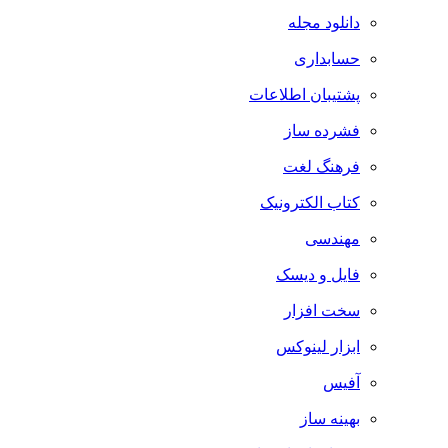
دانلود مجله
حسابداری
پشتیبان اطلاعات
فشرده ساز
فرهنگ لغت
کتاب الکترونیک
مهندسی
فایل و دیسک
سخت افزار
ابزار لینوکس
آفیس
بهینه ساز