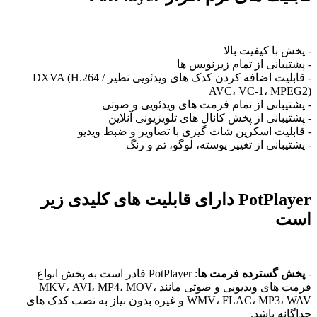
 با کیفیت بالا
یبانی از تمام زیرنویس ها
- قابلیت اضافه کردن کدک های ویدئویی نظیر DXVA (H.264 /
AVC، VC-1، MP
تیبانی از تمام فرمت های ویدئویی و صوتی
یبانی از پخش کانال های تلویزیونی آنلاین
بلیت اسکرین شات گیری با تصاویر و ضبط ویدیو
یبانی از تغییر پوسته، لوگو، تم و رنگ
PotPlayer دارای قابلیت های کلیدی زیر
ت
 گسترده فرمت ها
: PotPlayer قادر است به پخش انواع
فرمت های ویدیویی و صوتی مانند MKV، AVI، MP4، MOV،
WMV، FLAC، MP3، WAV و غیره بدون نیاز به نصب کدک های
نه باشد.