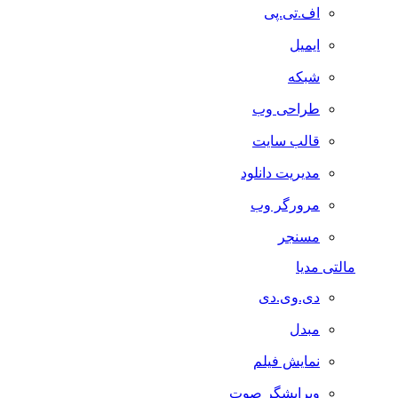
اف.تی.پی
ایمیل
شبکه
طراحی وب
قالب سایت
مدیریت دانلود
مرورگر وب
مسنجر
مالتی مدیا
دی.وی.دی
مبدل
نمایش فیلم
ویرایشگر صوت