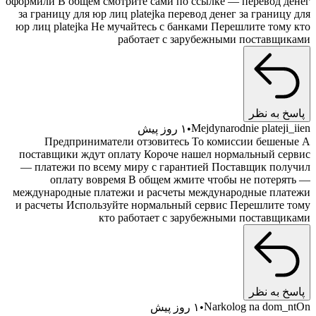
оформили В общем смотрите сами по ссылке — перевод д
за границу для юр лиц platejka перевод денег за границу
юр лиц platejka Не мучайтесь с банками Перешлите тому
работает с зарубежными поставщи
خ به نظر
Mejdynarodnie plateji
۱ روز پیش
Предприниматели отзовитесь То комиссии бешен
поставщики ждут оплату Короче нашел нормальный се
— платежи по всему миру с гарантией Поставщик пол
оплату вовремя В общем жмите чтобы не потеря
международные платежи и расчеты международные пла
и расчеты Используйте нормальный сервис Перешлите 
кто работает с зарубежными поставщи
خ به نظر
Narkolog na dom_
۱ روز پیش