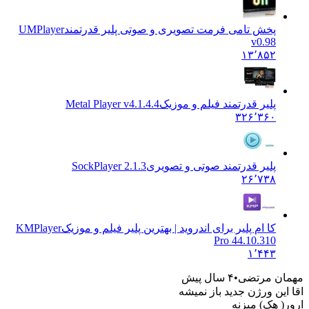
پخش تامی فرمت تصویری و صوتی پلیر قدرتمند
UMPlayer
v0.98
۱۳٬۸۵۲
پلیر قدرتمند فیلم و موزیک
Metal Player v4.1.4.4
۳۲۶٬۳۶۰
پلیر قدرتمند صوتی و تصویری
SockPlayer 2.1.3
۲۶٬۷۳۸
کا ام پلیر برای اندروید | بهترین پلیر فیلم و موزیک
KMPlayer
Pro 44.10.310
۱٬۴۴۳
ن مرتضی
۴ سال پیش
ین ورژن جدید باز نمیشه
( هک) میزنه