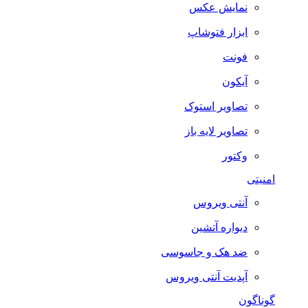
نمایش عکس
ابزار فتوشاپ
فونت
آیکون
تصاویر استوک
تصاویر لایه باز
وکتور
امنیتی
آنتی ویروس
دیواره آتشین
ضد هک و جاسوسی
آپدیت آنتی ویروس
گوناگون