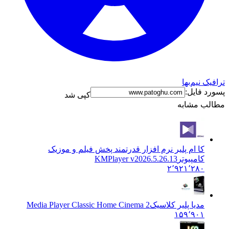
ک نیم‌بها
د فایل:
کپی شد
ب مشابه
کا ام پلیر نرم افزار قدرتمند پخش فیلم و موزیک
کامپیوتر
KMPlayer v2026.5.26.13
۲٬۹۲۱٬۲۸۰
مدیا پلیر کلاسیک
Media Player Classic Home Cinema 2
۱۵۹٬۹۰۱