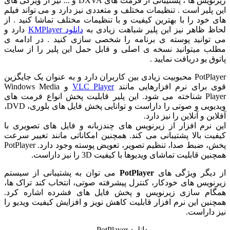
زیرنویس ها ، پشتیبانی از فرمت های DXVA و ... نیز از ویژگی های
پلیر است . تنظیمات مختلف و متعددی نیز دارد و می تواند فیلم
خود را با بهترین کیفیت و با تنظیمات مختلف تماشا کنید . از
 ظاهر نیز این پلیر شباهت زیادی به
دانلود KMPlayer
دارد و
وانید پوسته ی برنامه را شخصی سازی کنید . در ادامه ی
 میتوانید نسخه ی اصلی و قابل حمل این پلیر را از سایت
 یو دریافت نمایید .
PotPlayer محبوبیت زیادی بین کاربران دارد و به عنوان یک جایگزین
برای نرم افزارهایی مانند
VLC Player
و Windows Media
Player شناخته می شود. این پلیر قابلیت پخش انواع فرمت های
ویدیویی و صوتی را داراست و توانایی پخش فایل های بلوری، DVD،
ن و آنلاین را نیز دارد.
نرم افزار از زیرنویس های چندزبانه و فایل های تصویری با
ت بالا پشتیبانی می کند. همچنین امکاناتی مانند تغییر سرعت
پخش، ضبط صدا، تنظیم تصویر، تعویض پوسته وجود دارد. PotPlayer
 قابلیت تماشای ویدیوها با کیفیت 3D را نیز داراست.
یگر ویژگی های
PotPlayer
می توان به پشتیبانی از سیستم
ویس های خودکار، کنترل پیشرفته صوتی، انتخاب کند تراک ها،
م سازی زیرنویس و پخش فایل های فشرده اشاره کرد.
ین این نرم افزار قابلیت کاهش نویز و افزایش کیفیت ویدیو را
داراست.
دانلود PotPlayer