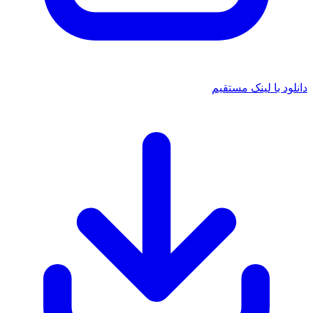
د با لینک مستقیم