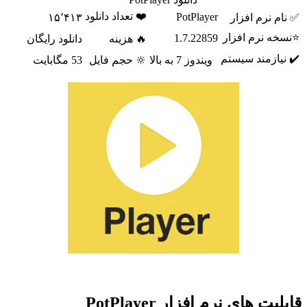
❤️ تعداد دانلود
PotPlayer
م نرم افزار
۱۵٬۴۱۳
ه نرم افزار
1.7.22859
🔥 هزینه
دانلود رایگان
یازمند سیستم
ویندوز 7 به بالا
🔆 حجم فایل
53 مگابایت
یت های نرم افزار PotPlayer