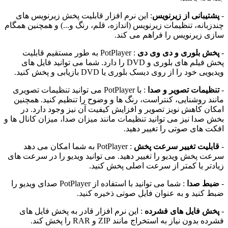
یبانی از زیرنویس
: این نرم افزار قابلیت پخش زیرنویس های
انه، تنظیمات زیرنویس (اندازه، قلم، رنگ و...) و همچنین همگام
 زیرنویس را فراهم می کند.
 بلوری و دی وی دی
: PotPlayer به طور مستقیم قابلیت
پخش فیلم های بلوری و DVD را دارد. شما می توانید فایل های
 خود را از روی دیسک بلوری یا DVD بازیابی و پخش کنید.
یمات تصویر و صدا
: با PotPlayer می توانید تنظیمات تصویری
د روشنایی، کنتراست، رنگ ها و وضوح را تنظیم کنید. همچنین
ن کاهش نویز تصویر و افزایش کیفیت آن نیز وجود دارد. در
صدا نیز می توانید تنظیمات مانند میزان صدا، میزان کانال ها و
 های صوتی را تغییر دهید.
لیت تغییر سرعت پخش
: PotPlayer به شما امکان می دهد
 پخش ویدیو را تغییر دهید. می توانید ویدیو را در سرعت های
تر یا کمتر از سرعت اصلی پخش کنید.
ط صدا
: شما می توانید با استفاده از PotPlayer صدای ویدیو را
کنید و به عنوان فایل صوتی ذخیره کنید.
 فایل های فشرده
: این نرم افزار قادر به پخش فایل های
دون نیاز به استخراج مانند ZIP و RAR را پخش کند.