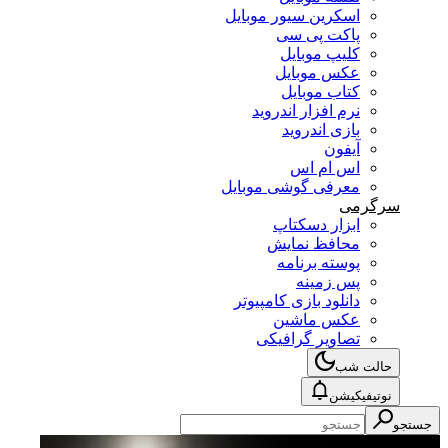
اسکرین سیور موبایل
پاکت پی سی
کلیپ موبایل
عکس موبایل
کتاب موبایل
نرم افزار اندروید
بازی اندروید
آیفون
اس ام اس
معرفی گوشی موبایل
سرگرمی
ابزار دسکتاپ
محافظ نمایش
پوسته برنامه
پس زمینه
دانلود بازی کامپیوتر
عکس ماشین
تصاویر گرافیکی
حالت شب
نوتیفیکیشن
جستجو