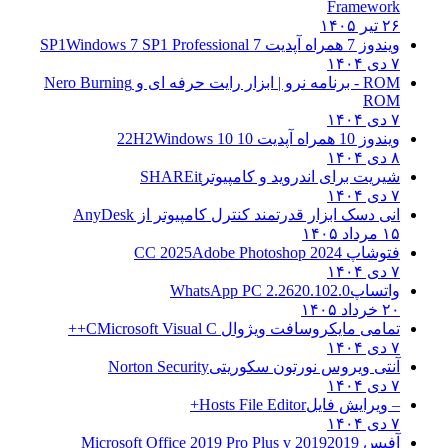
Framework
۲۶ تیر ۱۴۰۵
ویندوز 7 همراه آپدیت 7 SP1
Windows 7 SP1 Professional
۷ دی ۱۴۰۴
ROM - برنامه نرو | ابزار رایت حرفه ای و
Nero Burning
ROM
۷ دی ۱۴۰۴
ویندوز 10 همراه آپدیت 10 22H2
Windows 10
۸ دی ۱۴۰۴
شیریت برای اندروید و کامپیوتر
SHAREit
۷ دی ۱۴۰۴
انی دسک ابزار قدرتمند کنترل کامپیوتر از
AnyDesk
۱۵ مرداد ۱۴۰۵
فتوشاپ CC 2025
Adobe Photoshop 2024
۷ دی ۱۴۰۴
واتساپ
WhatsApp PC 2.2620.102.0
۲۰ خرداد ۱۴۰۵
تمامی مایکروسافت ویژوال C
Microsoft Visual C++
۷ دی ۱۴۰۴
آنتی ویروس نورتون سکوریتی
Norton Security
۷ دی ۱۴۰۴
– ویرایش فایل
Hosts File Editor+
۷ دی ۱۴۰۴
آفیس 2019
2019 Microsoft Office 2019 Pro Plus v