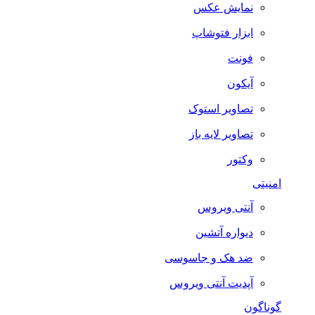
نمایش عکس
ابزار فتوشاپ
فونت
آیکون
تصاویر استوک
تصاویر لایه باز
وکتور
امنیتی
آنتی ویروس
دیواره آتشین
ضد هک و جاسوسی
آپدیت آنتی ویروس
گوناگون