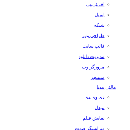
اف.تی.پی
ایمیل
شبکه
طراحی وب
قالب سایت
مدیریت دانلود
مرورگر وب
مسنجر
مالتی مدیا
دی.وی.دی
مبدل
نمایش فیلم
ویرایشگر صوت