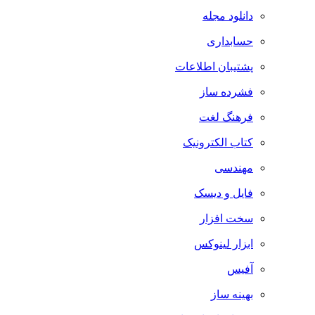
دانلود مجله
حسابداری
پشتیبان اطلاعات
فشرده ساز
فرهنگ لغت
کتاب الکترونیک
مهندسی
فایل و دیسک
سخت افزار
ابزار لینوکس
آفیس
بهینه ساز