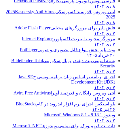
فارسی نویس لیومون پارسی نگار
LeoMoon ParsiNegar
۸ دی ۱۴۰۴
آنتی ویروس قدرتمند کسپرسکی 2025
Kaspersky Anti Virus
2025
۸ دی ۱۴۰۴
فلش پلیر برای مرورگرهای مختلف
Adobe Flash Player
۷ دی ۱۴۰۴
مرورگر محبوب اینترنت اکسپلورر
Internet Explorer
۷ دی ۱۴۰۴
پوت پلیر پخش انواع فایل تصویری و صوتی
PotPlayer
۲۰ خرداد ۱۴۰۵
بسته امنیتی بیت دیفندر توتال سکوریتی
Bitdefender Total
Security
۷ دی ۱۴۰۴
اجرای برنامه بر اساس زبان برنامه نویسی ج
Java SE
Development Kit (JDK)
۷ دی ۱۴۰۴
آنتی ویروس رایگان و قدرتمند آویرا
Avira Free Antivirus
۷ دی ۱۴۰۴
بلو استکس اجرای نرم افزار اندروید در کام
BlueStacks
۲۶ تیر ۱۴۰۵
ویندوز 8.1
8.1 - Microsoft Windows 8.1
۷ دی ۱۴۰۴
دات نت فریم ورک برای تمامی ویندوزها
Microsoft .NET