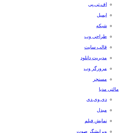
اف.تی.پی
ایمیل
شبکه
طراحی وب
قالب سایت
مدیریت دانلود
مرورگر وب
مسنجر
مالتی مدیا
دی.وی.دی
مبدل
نمایش فیلم
ویرایشگر صوت