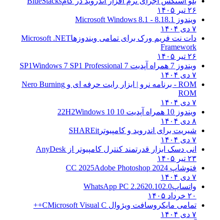
بلو استکس اجرای نرم افزار اندروید در کام
BlueStacks
۲۶ تیر ۱۴۰۵
ویندوز 8.1
8.1 - Microsoft Windows 8.1
۷ دی ۱۴۰۴
دات نت فریم ورک برای تمامی ویندوزها
Microsoft .NET
Framework
۲۶ تیر ۱۴۰۵
ویندوز 7 همراه آپدیت 7 SP1
Windows 7 SP1 Professional
۷ دی ۱۴۰۴
ROM - برنامه نرو | ابزار رایت حرفه ای و
Nero Burning
ROM
۷ دی ۱۴۰۴
ویندوز 10 همراه آپدیت 10 22H2
Windows 10
۸ دی ۱۴۰۴
شیریت برای اندروید و کامپیوتر
SHAREit
۷ دی ۱۴۰۴
انی دسک ابزار قدرتمند کنترل کامپیوتر از
AnyDesk
۲۳ تیر ۱۴۰۵
فتوشاپ CC 2025
Adobe Photoshop 2024
۷ دی ۱۴۰۴
واتساپ
WhatsApp PC 2.2620.102.0
۲۰ خرداد ۱۴۰۵
تمامی مایکروسافت ویژوال C
Microsoft Visual C++
۷ دی ۱۴۰۴