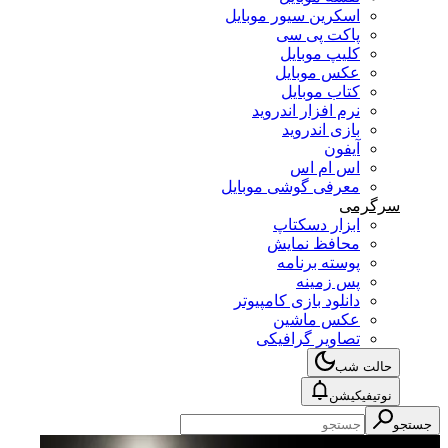
اسکرین سیور موبایل
پاکت پی سی
کلیپ موبایل
عکس موبایل
کتاب موبایل
نرم افزار اندروید
بازی اندروید
آیفون
اس ام اس
معرفی گوشی موبایل
سرگرمی
ابزار دسکتاپ
محافظ نمایش
پوسته برنامه
پس زمینه
دانلود بازی کامپیوتر
عکس ماشین
تصاویر گرافیکی
حالت شب
نوتیفیکیشن
جستجو