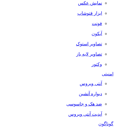
نمایش عکس
ابزار فتوشاپ
فونت
آیکون
تصاویر استوک
تصاویر لایه باز
وکتور
امنیتی
آنتی ویروس
دیواره آتشین
ضد هک و جاسوسی
آپدیت آنتی ویروس
گوناگون