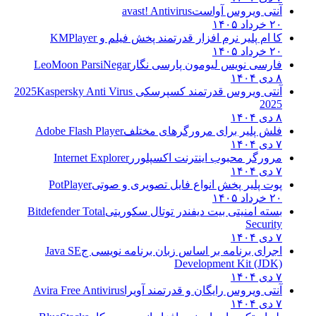
آنتی ویروس آواست
avast! Antivirus
۲۰ خرداد ۱۴۰۵
کا ام پلیر نرم افزار قدرتمند پخش فیلم و
KMPlayer
۲۰ خرداد ۱۴۰۵
فارسی نویس لیومون پارسی نگار
LeoMoon ParsiNegar
۸ دی ۱۴۰۴
آنتی ویروس قدرتمند کسپرسکی 2025
Kaspersky Anti Virus
2025
۸ دی ۱۴۰۴
فلش پلیر برای مرورگرهای مختلف
Adobe Flash Player
۷ دی ۱۴۰۴
مرورگر محبوب اینترنت اکسپلورر
Internet Explorer
۷ دی ۱۴۰۴
پوت پلیر پخش انواع فایل تصویری و صوتی
PotPlayer
۲۰ خرداد ۱۴۰۵
بسته امنیتی بیت دیفندر توتال سکوریتی
Bitdefender Total
Security
۷ دی ۱۴۰۴
اجرای برنامه بر اساس زبان برنامه نویسی ج
Java SE
Development Kit (JDK)
۷ دی ۱۴۰۴
آنتی ویروس رایگان و قدرتمند آویرا
Avira Free Antivirus
۷ دی ۱۴۰۴