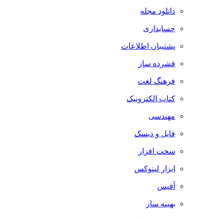
دانلود مجله
حسابداری
پشتیبان اطلاعات
فشرده ساز
فرهنگ لغت
کتاب الکترونیک
مهندسی
فایل و دیسک
سخت افزار
ابزار لینوکس
آفیس
بهینه ساز