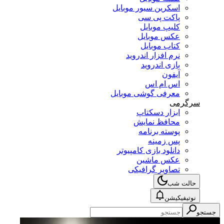
اسکرین سیور موبایل
پاکت پی سی
کلیپ موبایل
عکس موبایل
کتاب موبایل
نرم افزار اندروید
بازی اندروید
آیفون
اس ام اس
معرفی گوشی موبایل
سرگرمی
ابزار دسکتاپ
محافظ نمایش
پوسته برنامه
پس زمینه
دانلود بازی کامپیوتر
عکس ماشین
تصاویر گرافیکی
حالت شب
نوتیفیکیشن
جستجو