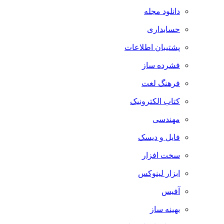
دانلود مجله
حسابداری
پشتیبان اطلاعات
فشرده ساز
فرهنگ لغت
کتاب الکترونیک
مهندسی
فایل و دیسک
سخت افزار
ابزار لینوکس
آفیس
بهینه ساز