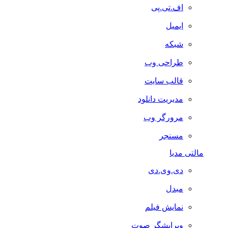
اف.تی.پی
ایمیل
شبکه
طراحی وب
قالب سایت
مدیریت دانلود
مرورگر وب
مسنجر
مالتی مدیا
دی.وی.دی
مبدل
نمایش فیلم
ویرایشگر صوت