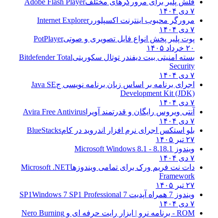
فلش پلیر برای مرورگرهای مختلف
Adobe Flash Player
۷ دی ۱۴۰۴
مرورگر محبوب اینترنت اکسپلورر
Internet Explorer
۷ دی ۱۴۰۴
پوت پلیر پخش انواع فایل تصویری و صوتی
PotPlayer
۲۰ خرداد ۱۴۰۵
بسته امنیتی بیت دیفندر توتال سکوریتی
Bitdefender Total
Security
۷ دی ۱۴۰۴
اجرای برنامه بر اساس زبان برنامه نویسی ج
Java SE
Development Kit (JDK)
۷ دی ۱۴۰۴
آنتی ویروس رایگان و قدرتمند آویرا
Avira Free Antivirus
۷ دی ۱۴۰۴
بلو استکس اجرای نرم افزار اندروید در کام
BlueStacks
۲۷ تیر ۱۴۰۵
ویندوز 8.1
8.1 - Microsoft Windows 8.1
۷ دی ۱۴۰۴
دات نت فریم ورک برای تمامی ویندوزها
Microsoft .NET
Framework
۲۷ تیر ۱۴۰۵
ویندوز 7 همراه آپدیت 7 SP1
Windows 7 SP1 Professional
۷ دی ۱۴۰۴
ROM - برنامه نرو | ابزار رایت حرفه ای و
Nero Burning