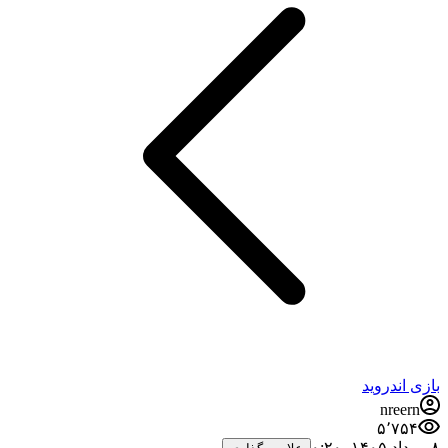
بازی اندروید
nreern
۵٬۷۵۴
۸ مرداد ۱۴۰۵،‏ ۰:۲۰