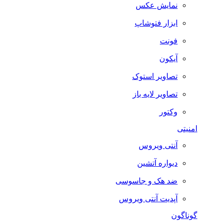
نمایش عکس
ابزار فتوشاپ
فونت
آیکون
تصاویر استوک
تصاویر لایه باز
وکتور
امنیتی
آنتی ویروس
دیواره آتشین
ضد هک و جاسوسی
آپدیت آنتی ویروس
گوناگون