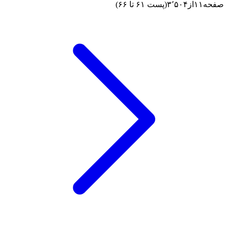
صفحه
۱۱
از
۳٬۵۰۴
(پست ۶۱ تا ۶۶)