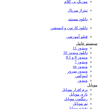
موزیک بی کلام
تیتراژ سریال
دانلود مستند
دانلود کارتون و انیمیشن
فیلم آموزشی
سیستم عامل
ویندوز 11
دانلود ویندوز 10
ویندوز 8 و 8.1
ویندوز 7
ویندوز xp
ویندوز سرور
لینوکس
ویندوز
موبایل
نرم افزار موبایل
بازی موبایل
رینگتون موبایل
تم موبایل
نقشه موبایل