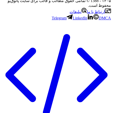
۱۴۰۵
- 1388 © تمامی حقوق مطالب و قالب برای سایت پاتوق‌یو
محفوظ است.
ارتباط با ما
تبلیغات
Telegram
LinkedIn
DMCA