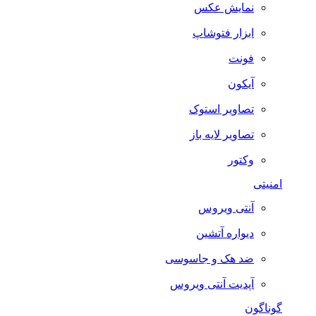
نمایش عکس
ابزار فتوشاپ
فونت
آیکون
تصاویر استوک
تصاویر لایه باز
وکتور
امنیتی
آنتی ویروس
دیواره آتشین
ضد هک و جاسوسی
آپدیت آنتی ویروس
گوناگون