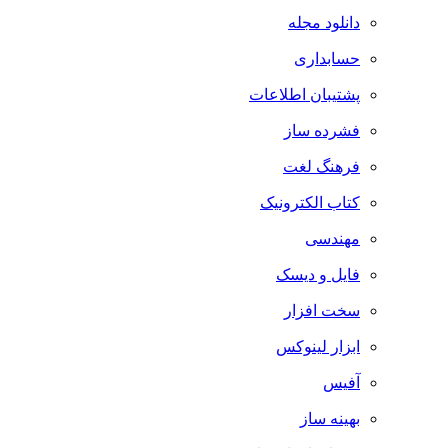
دانلود مجله
حسابداری
پشتیبان اطلاعات
فشرده ساز
فرهنگ لغت
کتاب الکترونیک
مهندسی
فایل و دیسک
سخت افزار
ابزار لینوکس
آفیس
بهینه ساز