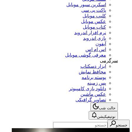
اسکرین سیور موبایل
پاکت پی سی
کلیپ موبایل
عکس موبایل
کتاب موبایل
نرم افزار اندروید
بازی اندروید
آیفون
اس ام اس
معرفی گوشی موبایل
سرگرمی
ابزار دسکتاپ
محافظ نمایش
پوسته برنامه
پس زمینه
دانلود بازی کامپیوتر
عکس ماشین
تصاویر گرافیکی
حالت شب
نوتیفیکیشن
جستجو