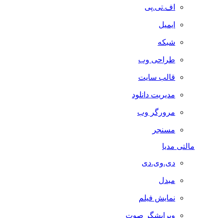
اف.تی.پی
ایمیل
شبکه
طراحی وب
قالب سایت
مدیریت دانلود
مرورگر وب
مسنجر
مالتی مدیا
دی.وی.دی
مبدل
نمایش فیلم
ویرایشگر صوت