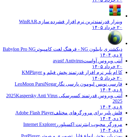
وینرار قدرتمندترین نرم افزار فشرده سازی
WinRAR
۲۰ خرداد ۱۴۰۵
دیکشنری بابیلون NG - فرهنگ لغت کامپیوتر
Babylon Pro NG
۷ دی ۱۴۰۴
آنتی ویروس آواست
avast! Antivirus
۲۰ خرداد ۱۴۰۵
کا ام پلیر نرم افزار قدرتمند پخش فیلم و
KMPlayer
۲۰ خرداد ۱۴۰۵
فارسی نویس لیومون پارسی نگار
LeoMoon ParsiNegar
۸ دی ۱۴۰۴
آنتی ویروس قدرتمند کسپرسکی 2025
Kaspersky Anti Virus
2025
۸ دی ۱۴۰۴
فلش پلیر برای مرورگرهای مختلف
Adobe Flash Player
۷ دی ۱۴۰۴
مرورگر محبوب اینترنت اکسپلورر
Internet Explorer
۷ دی ۱۴۰۴
پوت پلیر پخش انواع فایل تصویری و صوتی
PotPlayer