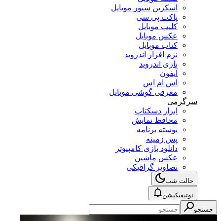
اسکرین سیور موبایل
پاکت پی سی
کلیپ موبایل
عکس موبایل
کتاب موبایل
نرم افزار اندروید
بازی اندروید
آیفون
اس ام اس
معرفی گوشی موبایل
سرگرمی
ابزار دسکتاپ
محافظ نمایش
پوسته برنامه
پس زمینه
دانلود بازی کامپیوتر
عکس ماشین
تصاویر گرافیکی
حالت شب
نوتیفیکیشن
جستجو