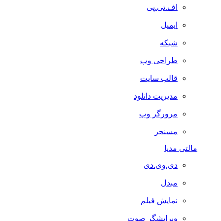
اف.تی.پی
ایمیل
شبکه
طراحی وب
قالب سایت
مدیریت دانلود
مرورگر وب
مسنجر
مالتی مدیا
دی.وی.دی
مبدل
نمایش فیلم
ویرایشگر صوت