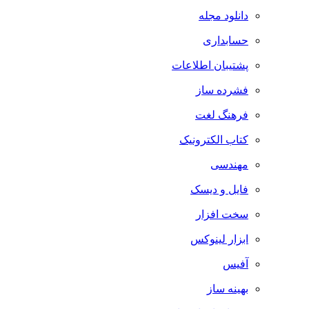
دانلود مجله
حسابداری
پشتیبان اطلاعات
فشرده ساز
فرهنگ لغت
کتاب الکترونیک
مهندسی
فایل و دیسک
سخت افزار
ابزار لینوکس
آفیس
بهینه ساز