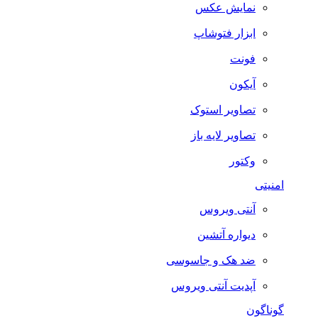
نمایش عکس
ابزار فتوشاپ
فونت
آیکون
تصاویر استوک
تصاویر لایه باز
وکتور
امنیتی
آنتی ویروس
دیواره آتشین
ضد هک و جاسوسی
آپدیت آنتی ویروس
گوناگون