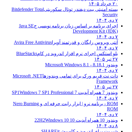
۲۰ خرداد ۱۴۰۵
بسته امنیتی بیت دیفندر توتال سکوریتی
Bitdefender Total
Security
۷ دی ۱۴۰۴
اجرای برنامه بر اساس زبان برنامه نویسی ج
Java SE
Development Kit (JDK)
۷ دی ۱۴۰۴
آنتی ویروس رایگان و قدرتمند آویرا
Avira Free Antivirus
۷ دی ۱۴۰۴
بلو استکس اجرای نرم افزار اندروید در کام
BlueStacks
۲۷ تیر ۱۴۰۵
ویندوز 8.1
8.1 - Microsoft Windows 8.1
۷ دی ۱۴۰۴
دات نت فریم ورک برای تمامی ویندوزها
Microsoft .NET
Framework
۲۷ تیر ۱۴۰۵
ویندوز 7 همراه آپدیت 7 SP1
Windows 7 SP1 Professional
۷ دی ۱۴۰۴
ROM - برنامه نرو | ابزار رایت حرفه ای و
Nero Burning
ROM
۷ دی ۱۴۰۴
ویندوز 10 همراه آپدیت 10 22H2
Windows 10
۸ دی ۱۴۰۴
شیریت برای اندروید و کامپیوتر
SHAREit