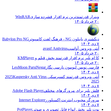
وینرار قدرتمندترین نرم افزار فشرده سازی
WinRAR
۲۰ خرداد ۱۴۰۵
دیکشنری بابیلون NG - فرهنگ لغت کامپیوتر
Babylon Pro NG
۷ دی ۱۴۰۴
آنتی ویروس آواست
avast! Antivirus
۲۰ خرداد ۱۴۰۵
کا ام پلیر نرم افزار قدرتمند پخش فیلم و
KMPlayer
۲۰ خرداد ۱۴۰۵
فارسی نویس لیومون پارسی نگار
LeoMoon ParsiNegar
۸ دی ۱۴۰۴
آنتی ویروس قدرتمند کسپرسکی 2025
Kaspersky Anti Virus
2025
۸ دی ۱۴۰۴
فلش پلیر برای مرورگرهای مختلف
Adobe Flash Player
۷ دی ۱۴۰۴
مرورگر محبوب اینترنت اکسپلورر
Internet Explorer
۷ دی ۱۴۰۴
پوت پلیر پخش انواع فایل تصویری و صوتی
PotPlayer