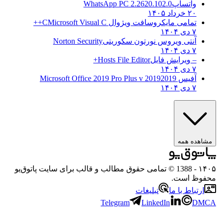
واتساپ
WhatsApp PC 2.2620.102.0
۲۰ خرداد ۱۴۰۵
تمامی مایکروسافت ویژوال C
Microsoft Visual C++
۷ دی ۱۴۰۴
آنتی ویروس نورتون سکوریتی
Norton Security
۷ دی ۱۴۰۴
– ویرایش فایل
Hosts File Editor+
۷ دی ۱۴۰۴
آفیس 2019
2019 Microsoft Office 2019 Pro Plus v
۷ دی ۱۴۰۴
ده همه
- 1388 © تمامی حقوق مطالب و قالب برای سایت پاتوق‌یو
ظ است.
تباط با ما
تبلیغات
Telegram
LinkedIn
D