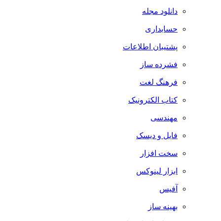
دانلود مجله
حسابداری
پشتیبان اطلاعات
فشرده ساز
فرهنگ لغت
کتاب الکترونیک
مهندسی
فایل و دیسک
سخت افزار
ابزار لینوکس
آفیس
بهینه ساز