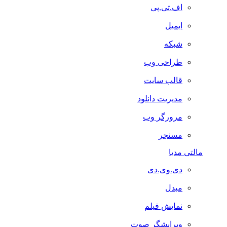
اف.تی.پی
ایمیل
شبکه
طراحی وب
قالب سایت
مدیریت دانلود
مرورگر وب
مسنجر
مالتی مدیا
دی.وی.دی
مبدل
نمایش فیلم
ویرایشگر صوت