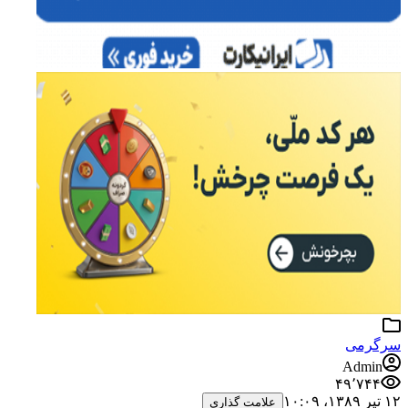
می
Adm
۴۹٬۷
علامت گذاری