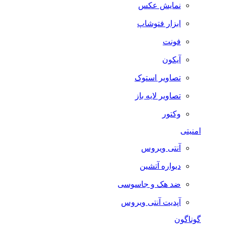
نمایش عکس
ابزار فتوشاپ
فونت
آیکون
تصاویر استوک
تصاویر لایه باز
وکتور
امنیتی
آنتی ویروس
دیواره آتشین
ضد هک و جاسوسی
آپدیت آنتی ویروس
گوناگون