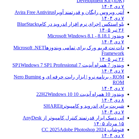
Development Kit (JDK)
۷ دی ۱۴۰۴
آنتی ویروس رایگان و قدرتمند آویرا
Avira Free Antivirus
۷ دی ۱۴۰۴
بلو استکس اجرای نرم افزار اندروید در کام
BlueStacks
۲۶ تیر ۱۴۰۵
ویندوز 8.1
8.1 - Microsoft Windows 8.1
۷ دی ۱۴۰۴
دات نت فریم ورک برای تمامی ویندوزها
Microsoft .NET
Framework
۲۶ تیر ۱۴۰۵
ویندوز 7 همراه آپدیت 7 SP1
Windows 7 SP1 Professional
۷ دی ۱۴۰۴
ROM - برنامه نرو | ابزار رایت حرفه ای و
Nero Burning
ROM
۷ دی ۱۴۰۴
ویندوز 10 همراه آپدیت 10 22H2
Windows 10
۸ دی ۱۴۰۴
شیریت برای اندروید و کامپیوتر
SHAREit
۷ دی ۱۴۰۴
انی دسک ابزار قدرتمند کنترل کامپیوتر از
AnyDesk
۱۵ مرداد ۱۴۰۵
فتوشاپ CC 2025
Adobe Photoshop 2024
۷ دی ۱۴۰۴