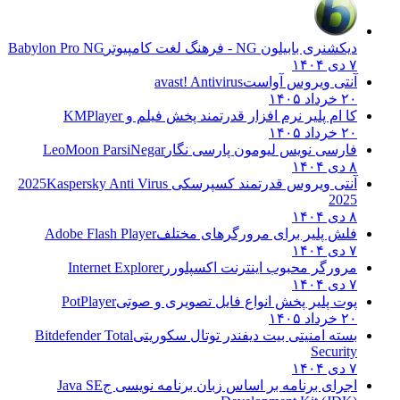
دیکشنری بابیلون NG - فرهنگ لغت کامپیوتر
Babylon Pro NG
۷ دی ۱۴۰۴
آنتی ویروس آواست
avast! Antivirus
۲۰ خرداد ۱۴۰۵
کا ام پلیر نرم افزار قدرتمند پخش فیلم و
KMPlayer
۲۰ خرداد ۱۴۰۵
فارسی نویس لیومون پارسی نگار
LeoMoon ParsiNegar
۸ دی ۱۴۰۴
آنتی ویروس قدرتمند کسپرسکی 2025
Kaspersky Anti Virus
2025
۸ دی ۱۴۰۴
فلش پلیر برای مرورگرهای مختلف
Adobe Flash Player
۷ دی ۱۴۰۴
مرورگر محبوب اینترنت اکسپلورر
Internet Explorer
۷ دی ۱۴۰۴
پوت پلیر پخش انواع فایل تصویری و صوتی
PotPlayer
۲۰ خرداد ۱۴۰۵
بسته امنیتی بیت دیفندر توتال سکوریتی
Bitdefender Total
Security
۷ دی ۱۴۰۴
اجرای برنامه بر اساس زبان برنامه نویسی ج
Java SE