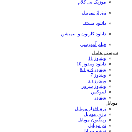
موزیک بی کلام
تیتراژ سریال
دانلود مستند
دانلود کارتون و انیمیشن
فیلم آموزشی
سیستم عامل
ویندوز 11
دانلود ویندوز 10
ویندوز 8 و 8.1
ویندوز 7
ویندوز xp
ویندوز سرور
لینوکس
ویندوز
موبایل
نرم افزار موبایل
بازی موبایل
رینگتون موبایل
تم موبایل
نقشه موبایل