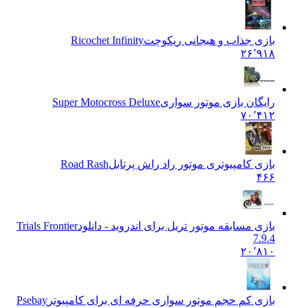
بازی جذاب و هیجانی ریکوچت
Ricochet Infinity
۲۶٬۹۱۸
رایگان بازی موتور سواری
Super Motocross Deluxe
۷۰٬۴۱۲
بازی کامپیوتری موتور راد راش پرتابل
Road Rash
۴۶۶
بازی مسابقه موتور تریل برای اندروید - دانلود
Trials Frontier
7.9.4
۲۰٬۸۱۰
بازی کم حجم موتور سواری حرفه ای برای کامپیوتر
Psebay