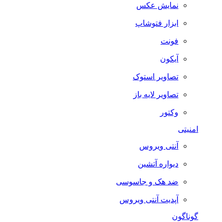
نمایش عکس
ابزار فتوشاپ
فونت
آیکون
تصاویر استوک
تصاویر لایه باز
وکتور
امنیتی
آنتی ویروس
دیواره آتشین
ضد هک و جاسوسی
آپدیت آنتی ویروس
گوناگون