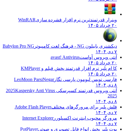
وینرار قدرتمندترین نرم افزار فشرده سازی
WinRAR
۲۰ خرداد ۱۴۰۵
دیکشنری بابیلون NG - فرهنگ لغت کامپیوتر
Babylon Pro NG
۷ دی ۱۴۰۴
آنتی ویروس آواست
avast! Antivirus
۲۰ خرداد ۱۴۰۵
کا ام پلیر نرم افزار قدرتمند پخش فیلم و
KMPlayer
۲۰ خرداد ۱۴۰۵
فارسی نویس لیومون پارسی نگار
LeoMoon ParsiNegar
۸ دی ۱۴۰۴
آنتی ویروس قدرتمند کسپرسکی 2025
Kaspersky Anti Virus
2025
۸ دی ۱۴۰۴
فلش پلیر برای مرورگرهای مختلف
Adobe Flash Player
۷ دی ۱۴۰۴
مرورگر محبوب اینترنت اکسپلورر
Internet Explorer
۷ دی ۱۴۰۴
پوت پلیر پخش انواع فایل تصویری و صوتی
PotPlayer