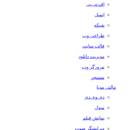
اف.تی.پی
ایمیل
شبکه
طراحی وب
قالب سایت
مدیریت دانلود
مرورگر وب
مسنجر
مالتی مدیا
دی.وی.دی
مبدل
نمایش فیلم
ویرایشگر صوت