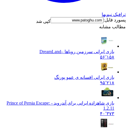
ترافیک نیم‌بها
پسورد فایل:
کپی شد
مطالب مشابه
بازی ایرانی سرزمین رویاها –
DreamLand
۵۶٬۱۵۸
بازی ایرانی افسانه ی عمو پورنگ
۹۵٬۲۱۸
بازی شاهزاده ایرانی برای آندروید - :
Prince of Persia Escape
1.2.11
۴۰٬۳۷۳