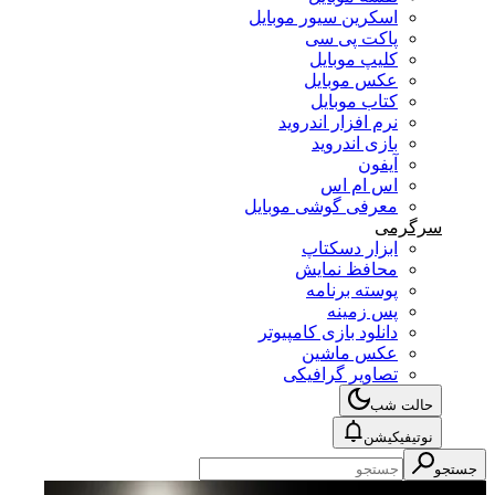
اسکرین سیور موبایل
پاکت پی سی
کلیپ موبایل
عکس موبایل
کتاب موبایل
نرم افزار اندروید
بازی اندروید
آیفون
اس ام اس
معرفی گوشی موبایل
سرگرمی
ابزار دسکتاپ
محافظ نمایش
پوسته برنامه
پس زمینه
دانلود بازی کامپیوتر
عکس ماشین
تصاویر گرافیکی
حالت شب
نوتیفیکیشن
جستجو