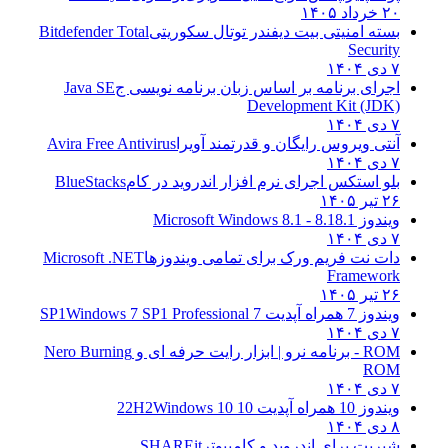
۲۰ خرداد ۱۴۰۵
بسته امنیتی بیت دیفندر توتال سکوریتی
Bitdefender Total
Security
۷ دی ۱۴۰۴
اجرای برنامه بر اساس زبان برنامه نویسی ج
Java SE
Development Kit (JDK)
۷ دی ۱۴۰۴
آنتی ویروس رایگان و قدرتمند آویرا
Avira Free Antivirus
۷ دی ۱۴۰۴
بلو استکس اجرای نرم افزار اندروید در کام
BlueStacks
۲۶ تیر ۱۴۰۵
ویندوز 8.1
8.1 - Microsoft Windows 8.1
۷ دی ۱۴۰۴
دات نت فریم ورک برای تمامی ویندوزها
Microsoft .NET
Framework
۲۶ تیر ۱۴۰۵
ویندوز 7 همراه آپدیت 7 SP1
Windows 7 SP1 Professional
۷ دی ۱۴۰۴
ROM - برنامه نرو | ابزار رایت حرفه ای و
Nero Burning
ROM
۷ دی ۱۴۰۴
ویندوز 10 همراه آپدیت 10 22H2
Windows 10
۸ دی ۱۴۰۴
شیریت برای اندروید و کامپیوتر
SHAREit