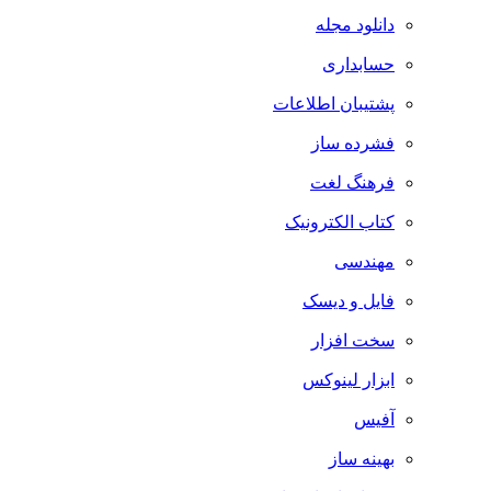
دانلود مجله
حسابداری
پشتیبان اطلاعات
فشرده ساز
فرهنگ لغت
کتاب الکترونیک
مهندسی
فایل و دیسک
سخت افزار
ابزار لینوکس
آفیس
بهینه ساز