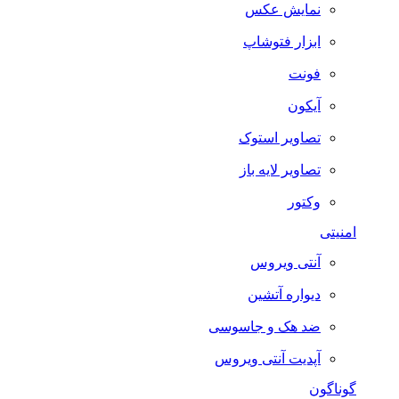
نمایش عکس
ابزار فتوشاپ
فونت
آیکون
تصاویر استوک
تصاویر لایه باز
وکتور
امنیتی
آنتی ویروس
دیواره آتشین
ضد هک و جاسوسی
آپدیت آنتی ویروس
گوناگون