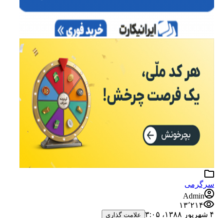
رمی
Admi
۱۳٬۲۱۴
علامت گذاری