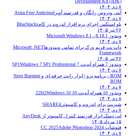
Development Kit (JDK)
۷ دی ۱۴۰۴
آنتی ویروس رایگان و قدرتمند آویرا
Avira Free Antivirus
۷ دی ۱۴۰۴
بلو استکس اجرای نرم افزار اندروید در کام
BlueStacks
۲۶ تیر ۱۴۰۵
ویندوز 8.1
8.1 - Microsoft Windows 8.1
۷ دی ۱۴۰۴
دات نت فریم ورک برای تمامی ویندوزها
Microsoft .NET
Framework
۲۶ تیر ۱۴۰۵
ویندوز 7 همراه آپدیت 7 SP1
Windows 7 SP1 Professional
۷ دی ۱۴۰۴
ROM - برنامه نرو | ابزار رایت حرفه ای و
Nero Burning
ROM
۷ دی ۱۴۰۴
ویندوز 10 همراه آپدیت 10 22H2
Windows 10
۸ دی ۱۴۰۴
شیریت برای اندروید و کامپیوتر
SHAREit
۷ دی ۱۴۰۴
انی دسک ابزار قدرتمند کنترل کامپیوتر از
AnyDesk
۱۵ مرداد ۱۴۰۵
فتوشاپ CC 2025
Adobe Photoshop 2024
۷ دی ۱۴۰۴