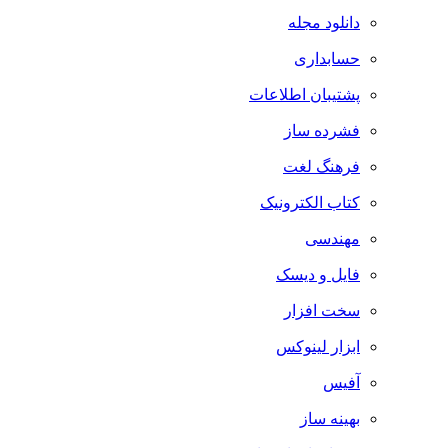
دانلود مجله
حسابداری
پشتیبان اطلاعات
فشرده ساز
فرهنگ لغت
کتاب الکترونیک
مهندسی
فایل و دیسک
سخت افزار
ابزار لینوکس
آفیس
بهینه ساز