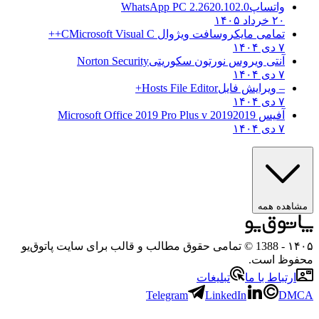
واتساپ
WhatsApp PC 2.2620.102.0
۲۰ خرداد ۱۴۰۵
تمامی مایکروسافت ویژوال C
Microsoft Visual C++
۷ دی ۱۴۰۴
آنتی ویروس نورتون سکوریتی
Norton Security
۷ دی ۱۴۰۴
– ویرایش فایل
Hosts File Editor+
۷ دی ۱۴۰۴
آفیس 2019
2019 Microsoft Office 2019 Pro Plus v
۷ دی ۱۴۰۴
اهده همه
۱
- 1388 © تمامی حقوق مطالب و قالب برای سایت پاتوق‌یو
وظ است.
ارتباط با ما
تبلیغات
Telegram
LinkedIn
DM