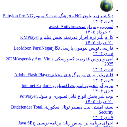
دیکشنری بابیلون NG - فرهنگ لغت کامپیوتر
Babylon Pro NG
۷ دی ۱۴۰۴
آنتی ویروس آواست
avast! Antivirus
۲۰ خرداد ۱۴۰۵
کا ام پلیر نرم افزار قدرتمند پخش فیلم و
KMPlayer
۲۰ خرداد ۱۴۰۵
فارسی نویس لیومون پارسی نگار
LeoMoon ParsiNegar
۸ دی ۱۴۰۴
آنتی ویروس قدرتمند کسپرسکی 2025
Kaspersky Anti Virus
2025
۸ دی ۱۴۰۴
فلش پلیر برای مرورگرهای مختلف
Adobe Flash Player
۷ دی ۱۴۰۴
مرورگر محبوب اینترنت اکسپلورر
Internet Explorer
۷ دی ۱۴۰۴
پوت پلیر پخش انواع فایل تصویری و صوتی
PotPlayer
۲۰ خرداد ۱۴۰۵
بسته امنیتی بیت دیفندر توتال سکوریتی
Bitdefender Total
Security
۷ دی ۱۴۰۴
اجرای برنامه بر اساس زبان برنامه نویسی ج
Java SE