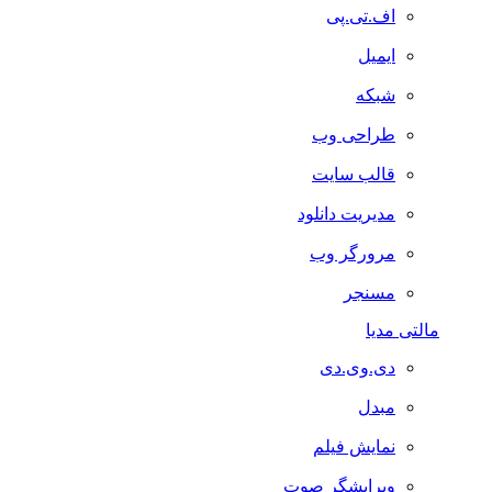
اف.تی.پی
ایمیل
شبکه
طراحی وب
قالب سایت
مدیریت دانلود
مرورگر وب
مسنجر
مالتی مدیا
دی.وی.دی
مبدل
نمایش فیلم
ویرایشگر صوت