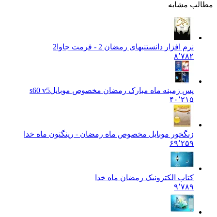
لب مشابه
نرم افزار دانستنیهای رمضان 2 - فرمت جاوا
2
۸٬۷۸۲
پس زمینه ماه مبارک رمضان مخصوص موبایل
s60 v5
۴۰٬۲۱۵
زنگخور موبایل مخصوص ماه رمضان - رینگتون ماه خدا
۶۹٬۲۵۹
کتاب الکترونیک رمضان ماه خدا
۹٬۷۸۹