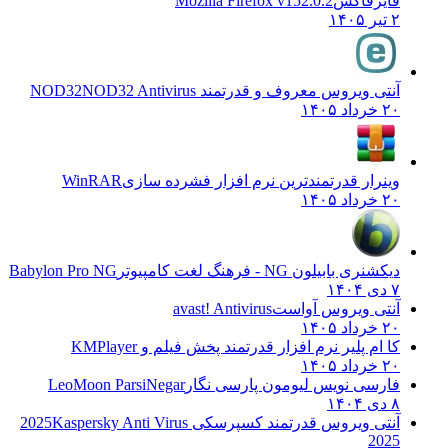
فایرفاکس
Mozilla Firefox v152.0.2
۲ تیر ۱۴۰۵
آنتی ویروس معروف و قدرتمند NOD32
NOD32 Antivirus
۲۰ خرداد ۱۴۰۵
وینرار قدرتمندترین نرم افزار فشرده سازی
WinRAR
۲۰ خرداد ۱۴۰۵
دیکشنری بابیلون NG - فرهنگ لغت کامپیوتر
Babylon Pro NG
۷ دی ۱۴۰۴
آنتی ویروس آواست
avast! Antivirus
۲۰ خرداد ۱۴۰۵
کا ام پلیر نرم افزار قدرتمند پخش فیلم و
KMPlayer
۲۰ خرداد ۱۴۰۵
فارسی نویس لیومون پارسی نگار
LeoMoon ParsiNegar
۸ دی ۱۴۰۴
آنتی ویروس قدرتمند کسپرسکی 2025
Kaspersky Anti Virus
2025