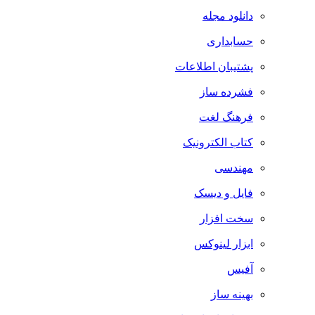
دانلود مجله
حسابداری
پشتیبان اطلاعات
فشرده ساز
فرهنگ لغت
کتاب الکترونیک
مهندسی
فایل و دیسک
سخت افزار
ابزار لینوکس
آفیس
بهینه ساز