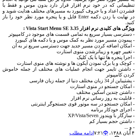
تنظیماتی که در خود نرم افزار قرار دارد بدون موس و فقط با
فشردن اعداد و یا حروف کیبورد به مسیرهای مختلف هدایت شوید و
در نهایت با زدن دکمه Enter فایل و یا پنجره مورد نظر خود را باز
کنید.
ویژگی های کلیدی نرم افزار Vista Start Menu SE 3.35 :
-
دسترسی بسیار سریع به تمامی قسمت های موجود در کامپیوتر
-
پیمودن مسیر مورد نظر به کمک موس و یا دکمه های کیبورد
-
امکان اضافه کردن مسیر جدید جهت دسترسی سریع تر به آن
-
تغییر چهره و زیباترشدن منوی استارت
-
اجرا پنجره ها تنها با یک کلیک
-
کوچک و یا بزگ نمودن آیکون ها و نوشته های منوی استارت
-
داشتن تایمر جهت انجام عملیات های مختلف از جمله خاموش
کردن کامپیوتر
-
پشتیباین از 34 زبان مختلف دنیا از جمله زبان فارسی
-
امکان جستجو در منوی استارت
-
داشتن چندین اسکین مختلف
-
قابلیت به روز رسانی نرم افزار
-
امکان جستجو در سه موتور قوی جستجوگر اینترنتی
-
اجرای خودکار برنامه
-
سازگار با ویندوز XP/Vista/Seven
-
داشتن حجم بسیار کم
-
و ...
۴ آبان ۱۳۸۸،‏ ۷:۲۱
ادامه مطلب