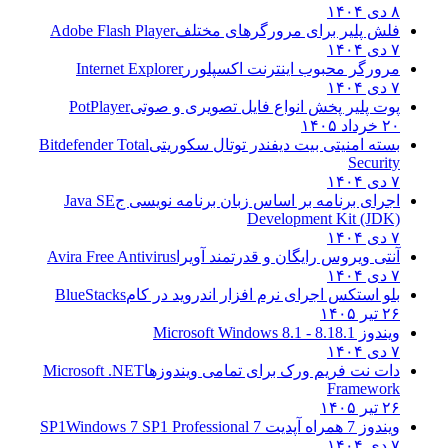
۸ دی ۱۴۰۴
فلش پلیر برای مرورگرهای مختلف
Adobe Flash Player
۷ دی ۱۴۰۴
مرورگر محبوب اینترنت اکسپلورر
Internet Explorer
۷ دی ۱۴۰۴
پوت پلیر پخش انواع فایل تصویری و صوتی
PotPlayer
۲۰ خرداد ۱۴۰۵
بسته امنیتی بیت دیفندر توتال سکوریتی
Bitdefender Total
Security
۷ دی ۱۴۰۴
اجرای برنامه بر اساس زبان برنامه نویسی ج
Java SE
Development Kit (JDK)
۷ دی ۱۴۰۴
آنتی ویروس رایگان و قدرتمند آویرا
Avira Free Antivirus
۷ دی ۱۴۰۴
بلو استکس اجرای نرم افزار اندروید در کام
BlueStacks
۲۶ تیر ۱۴۰۵
ویندوز 8.1
8.1 - Microsoft Windows 8.1
۷ دی ۱۴۰۴
دات نت فریم ورک برای تمامی ویندوزها
Microsoft .NET
Framework
۲۶ تیر ۱۴۰۵
ویندوز 7 همراه آپدیت 7 SP1
Windows 7 SP1 Professional
۷ دی ۱۴۰۴