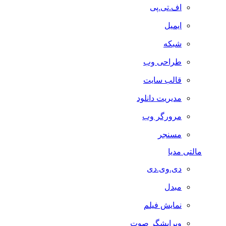
اف.تی.پی
ایمیل
شبکه
طراحی وب
قالب سایت
مدیریت دانلود
مرورگر وب
مسنجر
مالتی مدیا
دی.وی.دی
مبدل
نمایش فیلم
ویرایشگر صوت