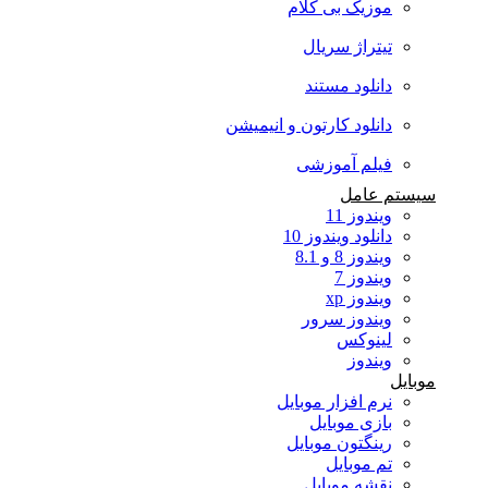
موزیک بی کلام
تیتراژ سریال
دانلود مستند
دانلود کارتون و انیمیشن
فیلم آموزشی
سیستم عامل
ویندوز 11
دانلود ویندوز 10
ویندوز 8 و 8.1
ویندوز 7
ویندوز xp
ویندوز سرور
لینوکس
ویندوز
موبایل
نرم افزار موبایل
بازی موبایل
رینگتون موبایل
تم موبایل
نقشه موبایل