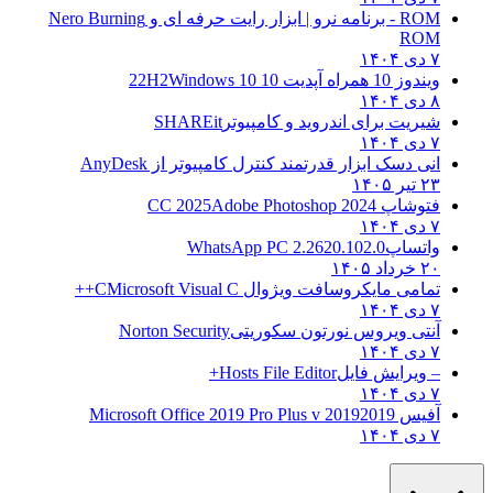
ROM - برنامه نرو | ابزار رایت حرفه ای و
Nero Burning
ROM
۷ دی ۱۴۰۴
ویندوز 10 همراه آپدیت 10 22H2
Windows 10
۸ دی ۱۴۰۴
شیریت برای اندروید و کامپیوتر
SHAREit
۷ دی ۱۴۰۴
انی دسک ابزار قدرتمند کنترل کامپیوتر از
AnyDesk
۲۳ تیر ۱۴۰۵
فتوشاپ CC 2025
Adobe Photoshop 2024
۷ دی ۱۴۰۴
واتساپ
WhatsApp PC 2.2620.102.0
۲۰ خرداد ۱۴۰۵
تمامی مایکروسافت ویژوال C
Microsoft Visual C++
۷ دی ۱۴۰۴
آنتی ویروس نورتون سکوریتی
Norton Security
۷ دی ۱۴۰۴
– ویرایش فایل
Hosts File Editor+
۷ دی ۱۴۰۴
آفیس 2019
2019 Microsoft Office 2019 Pro Plus v
۷ دی ۱۴۰۴