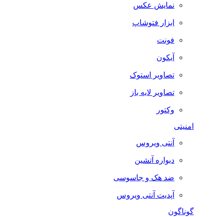
نمایش عکس
ابزار فتوشاپ
فونت
آیکون
تصاویر استوک
تصاویر لایه باز
وکتور
امنیتی
آنتی ویروس
دیواره آتشین
ضد هک و جاسوسی
آپدیت آنتی ویروس
گوناگون