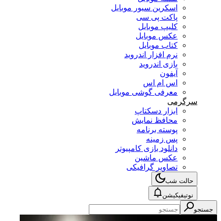
اسکرین سیور موبایل
پاکت پی سی
کلیپ موبایل
عکس موبایل
کتاب موبایل
نرم افزار اندروید
بازی اندروید
آیفون
اس ام اس
معرفی گوشی موبایل
سرگرمی
ابزار دسکتاپ
محافظ نمایش
پوسته برنامه
پس زمینه
دانلود بازی کامپیوتر
عکس ماشین
تصاویر گرافیکی
حالت شب
نوتیفیکیشن
جستجو