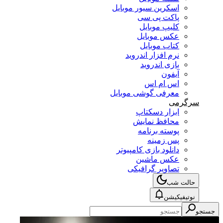
اسکرین سیور موبایل
پاکت پی سی
کلیپ موبایل
عکس موبایل
کتاب موبایل
نرم افزار اندروید
بازی اندروید
آیفون
اس ام اس
معرفی گوشی موبایل
سرگرمی
ابزار دسکتاپ
محافظ نمایش
پوسته برنامه
پس زمینه
دانلود بازی کامپیوتر
عکس ماشین
تصاویر گرافیکی
حالت شب
نوتیفیکیشن
جستجو