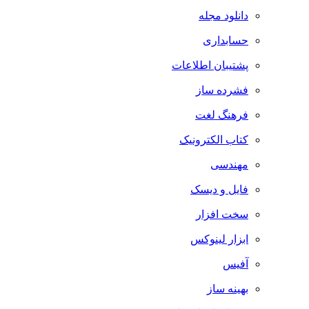
دانلود مجله
حسابداری
پشتیبان اطلاعات
فشرده ساز
فرهنگ لغت
کتاب الکترونیک
مهندسی
فایل و دیسک
سخت افزار
ابزار لینوکس
آفیس
بهینه ساز