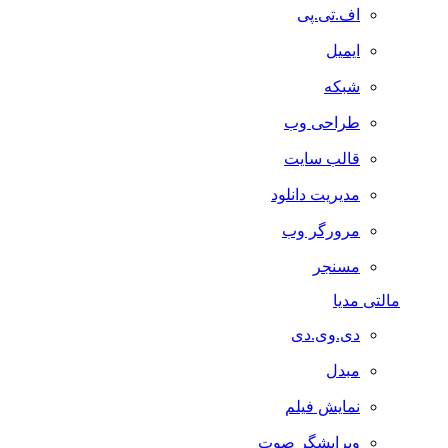
اف.تی.پی
ایمیل
شبکه
طراحی وب
قالب سایت
مدیریت دانلود
مرورگر وب
مسنجر
مالتی مدیا
دی.وی.دی
مبدل
نمایش فیلم
ویرایشگر صوت