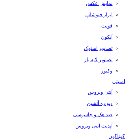
نمایش عکس
ابزار فتوشاپ
فونت
آیکون
تصاویر استوک
تصاویر لایه باز
وکتور
امنیتی
آنتی ویروس
دیواره آتشین
ضد هک و جاسوسی
آپدیت آنتی ویروس
گوناگون