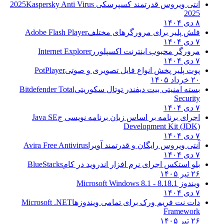
آنتی ویروس قدرتمند کسپرسکی 2025
Kaspersky Anti Virus
2025
۸ دی ۱۴۰۴
فلش پلیر برای مرورگرهای مختلف
Adobe Flash Player
۷ دی ۱۴۰۴
مرورگر محبوب اینترنت اکسپلورر
Internet Explorer
۷ دی ۱۴۰۴
پوت پلیر پخش انواع فایل تصویری و صوتی
PotPlayer
۲۰ خرداد ۱۴۰۵
بسته امنیتی بیت دیفندر توتال سکوریتی
Bitdefender Total
Security
۷ دی ۱۴۰۴
اجرای برنامه بر اساس زبان برنامه نویسی ج
Java SE
Development Kit (JDK)
۷ دی ۱۴۰۴
آنتی ویروس رایگان و قدرتمند آویرا
Avira Free Antivirus
۷ دی ۱۴۰۴
بلو استکس اجرای نرم افزار اندروید در کام
BlueStacks
۲۶ تیر ۱۴۰۵
ویندوز 8.1
8.1 - Microsoft Windows 8.1
۷ دی ۱۴۰۴
دات نت فریم ورک برای تمامی ویندوزها
Microsoft .NET
Framework
۲۶ تیر ۱۴۰۵