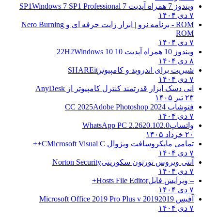
ویندوز 7 همراه آپدیت 7 SP1
Windows 7 SP1 Professional
۷ دی ۱۴۰۴
ROM - برنامه نرو | ابزار رایت حرفه ای و
Nero Burning
ROM
۷ دی ۱۴۰۴
ویندوز 10 همراه آپدیت 10 22H2
Windows 10
۸ دی ۱۴۰۴
شیریت برای اندروید و کامپیوتر
SHAREit
۷ دی ۱۴۰۴
انی دسک ابزار قدرتمند کنترل کامپیوتر از
AnyDesk
۲۳ تیر ۱۴۰۵
فتوشاپ CC 2025
Adobe Photoshop 2024
۷ دی ۱۴۰۴
واتساپ
WhatsApp PC 2.2620.102.0
۲۰ خرداد ۱۴۰۵
تمامی مایکروسافت ویژوال C
Microsoft Visual C++
۷ دی ۱۴۰۴
آنتی ویروس نورتون سکوریتی
Norton Security
۷ دی ۱۴۰۴
– ویرایش فایل
Hosts File Editor+
۷ دی ۱۴۰۴
آفیس 2019
2019 Microsoft Office 2019 Pro Plus v
۷ دی ۱۴۰۴