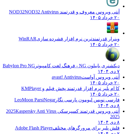
آنتی ویروس معروف و قدرتمند NOD32
NOD32 Antivirus
۲۰ خرداد ۱۴۰۵
وینرار قدرتمندترین نرم افزار فشرده سازی
WinRAR
۲۰ خرداد ۱۴۰۵
دیکشنری بابیلون NG - فرهنگ لغت کامپیوتر
Babylon Pro NG
۷ دی ۱۴۰۴
آنتی ویروس آواست
avast! Antivirus
۲۰ خرداد ۱۴۰۵
کا ام پلیر نرم افزار قدرتمند پخش فیلم و
KMPlayer
۲۰ خرداد ۱۴۰۵
فارسی نویس لیومون پارسی نگار
LeoMoon ParsiNegar
۸ دی ۱۴۰۴
آنتی ویروس قدرتمند کسپرسکی 2025
Kaspersky Anti Virus
2025
۸ دی ۱۴۰۴
فلش پلیر برای مرورگرهای مختلف
Adobe Flash Player
۷ دی ۱۴۰۴