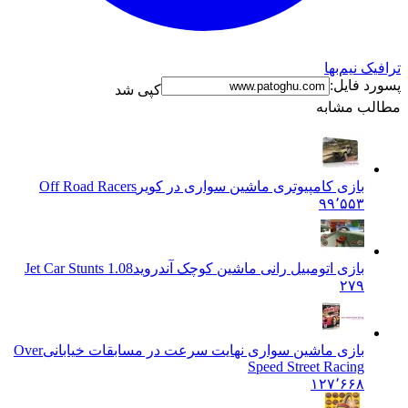
ترافیک نیم‌بها
پسورد فایل:
کپی شد
مطالب مشابه
بازی کامپیوتری ماشین سواری در کویر
Off Road Racers
۹۹٬۵۵۳
بازی اتومبیل رانی ماشین کوچک آندروید
Jet Car Stunts 1.08
۲۷۹
بازی ماشین سواری نهایت سرعت در مسابقات خیابانی
Over
Speed Street Racing
۱۲۷٬۶۶۸