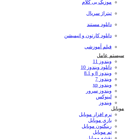
موزیک بی کلام
تیتراژ سریال
دانلود مستند
دانلود کارتون و انیمیشن
فیلم آموزشی
سیستم عامل
ویندوز 11
دانلود ویندوز 10
ویندوز 8 و 8.1
ویندوز 7
ویندوز xp
ویندوز سرور
لینوکس
ویندوز
موبایل
نرم افزار موبایل
بازی موبایل
رینگتون موبایل
تم موبایل
نقشه موبایل