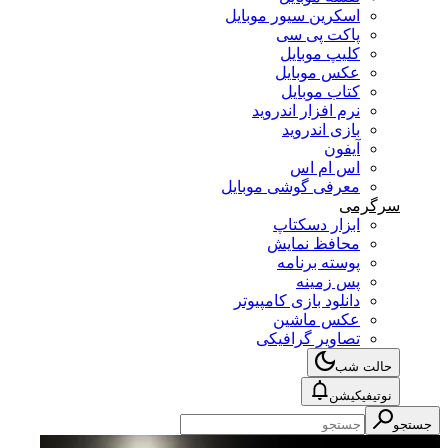
اسکرین سیور موبایل
پاکت پی سی
کلیپ موبایل
عکس موبایل
کتاب موبایل
نرم افزار اندروید
بازی اندروید
آیفون
اس ام اس
معرفی گوشی موبایل
سرگرمی
ابزار دسکتاپ
محافظ نمایش
پوسته برنامه
پس زمینه
دانلود بازی کامپیوتر
عکس ماشین
تصاویر گرافیکی
حالت شب
نوتیفیکیشن
جستجو