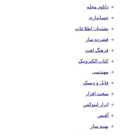
دانلود مجله
حسابداری
پشتیبان اطلاعات
فشرده ساز
فرهنگ لغت
کتاب الکترونیک
مهندسی
فایل و دیسک
سخت افزار
ابزار لینوکس
آفیس
بهینه ساز