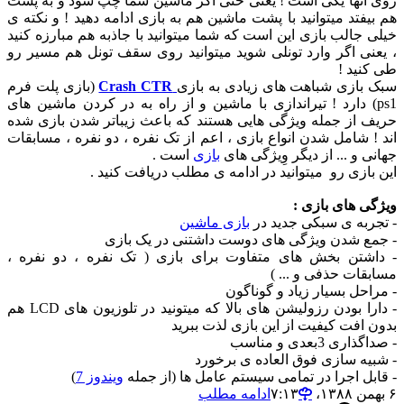
روی آنها یکی است ! یعنی حتی اگر ماشین شما چپ شود و به پشت
هم بیفتد میتوانید با پشت ماشین هم به بازی ادامه دهید ! و نکته ی
خیلی جالب بازی این است که شما میتوانید با جاذبه هم مبارزه کنید
، یعنی اگر وارد تونلی شوید میتوانید روی سقف تونل هم مسیر رو
طی کنید !
سبک بازی شباهت های زیادی به بازی
Crash CTR
(بازی پلت فرم
ps1) دارد ! تیراندازی با ماشین و از راه به در کردن ماشین های
حریف از جمله ویژگی هایی هستند که باعث زیباتر شدن بازی شده
اند ! شامل شدن انواع بازی ، اعم از تک نفره ، دو نفره ، مسابقات
جهانی و ... از دیگر وِیژگی های
بازی
است .
این بازی رو میتوانید در ادامه ی مطلب دریافت کنید .
ویژگی های بازی :
- تجربه ی سبکی جدید در
بازی ماشین
- جمع شدن ویژگی های دوست داشتنی در یک بازی
- داشتن بخش های متفاوت برای بازی ( تک نفره ، دو نفره ،
مسابقات حذفی و ... )
- مراحل بسیار زیاد و گوناگون
- دارا بودن رزولیشن های بالا که میتونید در تلوزیون های LCD هم
بدون افت کیفیت از این بازی لذت ببرید
- صداگذاری 3بعدی و مناسب
- شبیه سازی فوق العاده ی برخورد
- قابل اجرا در تمامی سیستم عامل ها (از جمله
ویندوز 7
)
۶ بهمن ۱۳۸۸،‏ ۷:۱۳
ادامه مطلب