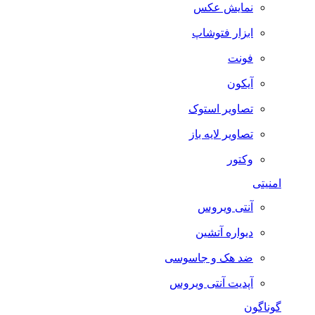
نمایش عکس
ابزار فتوشاپ
فونت
آیکون
تصاویر استوک
تصاویر لایه باز
وکتور
امنیتی
آنتی ویروس
دیواره آتشین
ضد هک و جاسوسی
آپدیت آنتی ویروس
گوناگون