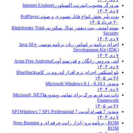
مرورگر محبوب اینترنت اکسپلورر
Internet Explorer
۷ دی ۱۴۰۴
پوت پلیر پخش انواع فایل تصویری و صوتی
PotPlayer
۲۰ خرداد ۱۴۰۵
بسته امنیتی بیت دیفندر توتال سکوریتی
Bitdefender Total
Security
۷ دی ۱۴۰۴
اجرای برنامه بر اساس زبان برنامه نویسی ج
Java SE
Development Kit (JDK)
۷ دی ۱۴۰۴
آنتی ویروس رایگان و قدرتمند آویرا
Avira Free Antivirus
۷ دی ۱۴۰۴
بلو استکس اجرای نرم افزار اندروید در کام
BlueStacks
۲۶ تیر ۱۴۰۵
ویندوز 8.1
8.1 - Microsoft Windows 8.1
۷ دی ۱۴۰۴
دات نت فریم ورک برای تمامی ویندوزها
Microsoft .NET
Framework
۲۶ تیر ۱۴۰۵
ویندوز 7 همراه آپدیت 7 SP1
Windows 7 SP1 Professional
۷ دی ۱۴۰۴
ROM - برنامه نرو | ابزار رایت حرفه ای و
Nero Burning
ROM