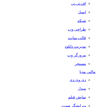
اف.تی.پی
ایمیل
شبکه
طراحی وب
قالب سایت
مدیریت دانلود
مرورگر وب
مسنجر
مالتی مدیا
دی.وی.دی
مبدل
نمایش فیلم
ویرایشگر صوت