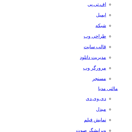
اف.تی.پی
ایمیل
شبکه
طراحی وب
قالب سایت
مدیریت دانلود
مرورگر وب
مسنجر
مالتی مدیا
دی.وی.دی
مبدل
نمایش فیلم
ویرایشگر صوت