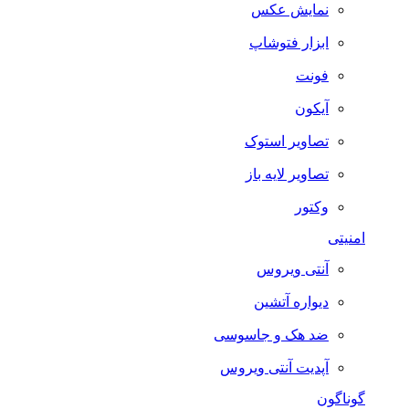
نمایش عکس
ابزار فتوشاپ
فونت
آیکون
تصاویر استوک
تصاویر لایه باز
وکتور
امنیتی
آنتی ویروس
دیواره آتشین
ضد هک و جاسوسی
آپدیت آنتی ویروس
گوناگون