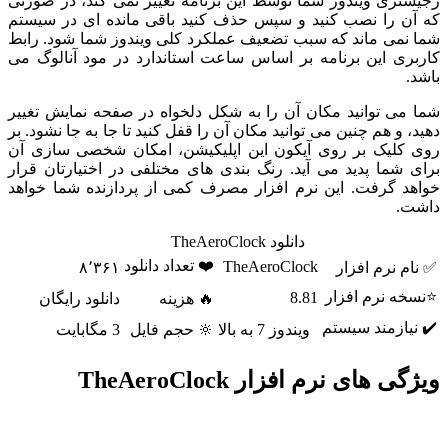
رجیستری ویندوز شما توسط این برنامه تغییر نمی کند، در صورتی
که آن را نصب کنید و سپس حذف کنید باقی مانده ای در سیستم
شما نمی ماند که سبب تضعیف عملکرد کلی ویندوز شما شود. رابط
کاربری این برنامه بر اساس ساعت استاندارد در مود آنالوگ می
باشد.
شما می توانید مکان آن را به شکل دلخواه در صفحه نمایش تغییر
دهید، و هم چنین می توانید مکان آن را قفل کنید تا جا به جا نشود. بر
روی کلیک بر روی آیکون این اپلیکیشن، امکان شخصی سازی آن
برای شما پدید می آید. رنگ بندی های مختلفی در اختیارتان قرار
خواهد گرفت. این نرم افزار مصرف کمی از پردازنده شما خواهد
داشت.
دانلود TheAeroClock
❤️ تعداد دانلود
TheAeroClock
✅ نام نرم افزار
۸٬۳۶۱
⭐نسخه نرم افزار
8.81
🔥 هزینه
دانلود رایگان
✔️ نیازمند سیستم
ویندوز 7 به بالا
🔆 حجم فایل
3 مگابایت
ویژگی های نرم افزار TheAeroClock