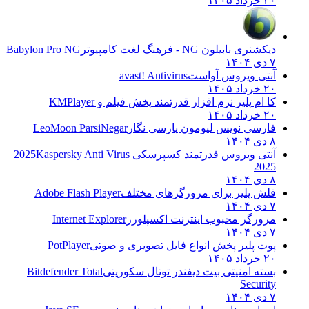
۲۰ خرداد ۱۴۰۵
دیکشنری بابیلون NG - فرهنگ لغت کامپیوتر
Babylon Pro NG
۷ دی ۱۴۰۴
آنتی ویروس آواست
avast! Antivirus
۲۰ خرداد ۱۴۰۵
کا ام پلیر نرم افزار قدرتمند پخش فیلم و
KMPlayer
۲۰ خرداد ۱۴۰۵
فارسی نویس لیومون پارسی نگار
LeoMoon ParsiNegar
۸ دی ۱۴۰۴
آنتی ویروس قدرتمند کسپرسکی 2025
Kaspersky Anti Virus
2025
۸ دی ۱۴۰۴
فلش پلیر برای مرورگرهای مختلف
Adobe Flash Player
۷ دی ۱۴۰۴
مرورگر محبوب اینترنت اکسپلورر
Internet Explorer
۷ دی ۱۴۰۴
پوت پلیر پخش انواع فایل تصویری و صوتی
PotPlayer
۲۰ خرداد ۱۴۰۵
بسته امنیتی بیت دیفندر توتال سکوریتی
Bitdefender Total
Security
۷ دی ۱۴۰۴