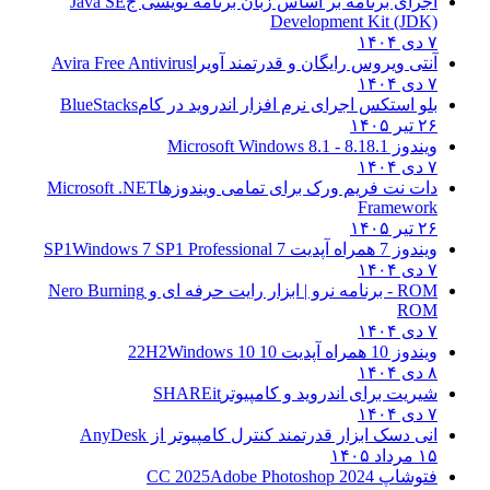
اجرای برنامه بر اساس زبان برنامه نویسی ج
Java SE
Development Kit (JDK)
۷ دی ۱۴۰۴
آنتی ویروس رایگان و قدرتمند آویرا
Avira Free Antivirus
۷ دی ۱۴۰۴
بلو استکس اجرای نرم افزار اندروید در کام
BlueStacks
۲۶ تیر ۱۴۰۵
ویندوز 8.1
8.1 - Microsoft Windows 8.1
۷ دی ۱۴۰۴
دات نت فریم ورک برای تمامی ویندوزها
Microsoft .NET
Framework
۲۶ تیر ۱۴۰۵
ویندوز 7 همراه آپدیت 7 SP1
Windows 7 SP1 Professional
۷ دی ۱۴۰۴
ROM - برنامه نرو | ابزار رایت حرفه ای و
Nero Burning
ROM
۷ دی ۱۴۰۴
ویندوز 10 همراه آپدیت 10 22H2
Windows 10
۸ دی ۱۴۰۴
شیریت برای اندروید و کامپیوتر
SHAREit
۷ دی ۱۴۰۴
انی دسک ابزار قدرتمند کنترل کامپیوتر از
AnyDesk
۱۵ مرداد ۱۴۰۵
فتوشاپ CC 2025
Adobe Photoshop 2024