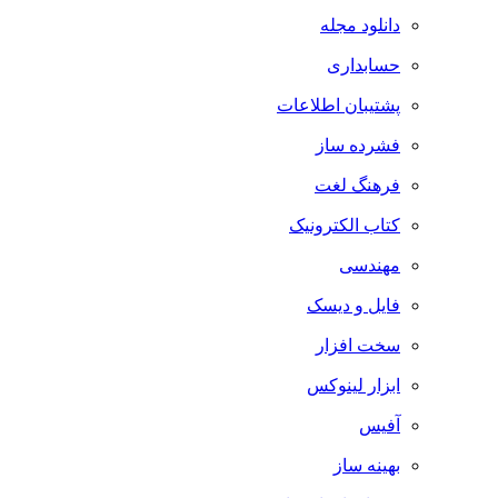
دانلود مجله
حسابداری
پشتیبان اطلاعات
فشرده ساز
فرهنگ لغت
کتاب الکترونیک
مهندسی
فایل و دیسک
سخت افزار
ابزار لینوکس
آفیس
بهینه ساز