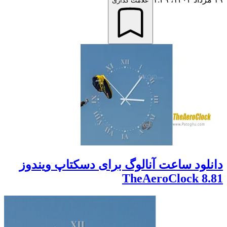
علامت گذاری
دانلود ساعت آنالوگ برای دسکتاپ ویندوز
TheAeroClock 8.81