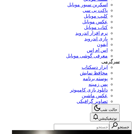
اسکرین سیور موبایل
پاکت پی سی
کلیپ موبایل
عکس موبایل
کتاب موبایل
نرم افزار اندروید
بازی اندروید
آیفون
اس ام اس
معرفی گوشی موبایل
سرگرمی
ابزار دسکتاپ
محافظ نمایش
پوسته برنامه
پس زمینه
دانلود بازی کامپیوتر
عکس ماشین
تصاویر گرافیکی
حالت شب
نوتیفیکیشن
جستجو