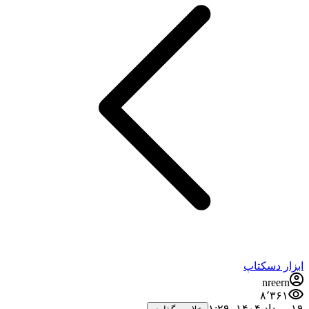
ابزار دسکتاپ
nreern
۸٬۳۶۱
۱۹ مرداد ۱۴۰۴،‏ ۱:۲۹