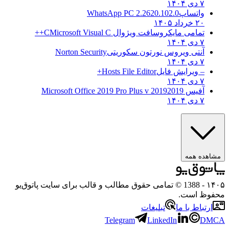
۷ دی ۱۴۰۴
واتساپ
WhatsApp PC 2.2620.102.0
۲۰ خرداد ۱۴۰۵
تمامی مایکروسافت ویژوال C
Microsoft Visual C++
۷ دی ۱۴۰۴
آنتی ویروس نورتون سکوریتی
Norton Security
۷ دی ۱۴۰۴
– ویرایش فایل
Hosts File Editor+
۷ دی ۱۴۰۴
آفیس 2019
2019 Microsoft Office 2019 Pro Plus v
۷ دی ۱۴۰۴
مشاهده همه
۱۴۰۵
- 1388 © تمامی حقوق مطالب و قالب برای سایت پاتوق‌یو
محفوظ است.
ارتباط با ما
تبلیغات
Telegram
LinkedIn
DMCA