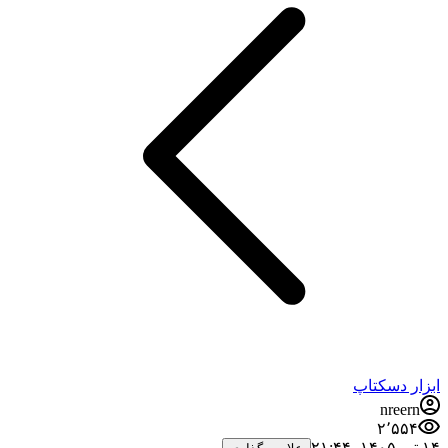
ابزار دسکتاپ
nreern
۲٬۵۵۴
۱۴ تیر ۱۴۰۵،‏ ۲۱:۴۴