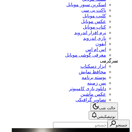
اسکرین سیور موبایل
پاکت پی سی
کلیپ موبایل
عکس موبایل
کتاب موبایل
نرم افزار اندروید
بازی اندروید
آیفون
اس ام اس
معرفی گوشی موبایل
سرگرمی
ابزار دسکتاپ
محافظ نمایش
پوسته برنامه
پس زمینه
دانلود بازی کامپیوتر
عکس ماشین
تصاویر گرافیکی
حالت شب
نوتیفیکیشن
جستجو