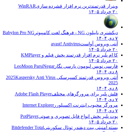
وینرار قدرتمندترین نرم افزار فشرده سازی
WinRAR
۲۰ خرداد ۱۴۰۵
دیکشنری بابیلون NG - فرهنگ لغت کامپیوتر
Babylon Pro NG
۷ دی ۱۴۰۴
آنتی ویروس آواست
avast! Antivirus
۲۰ خرداد ۱۴۰۵
کا ام پلیر نرم افزار قدرتمند پخش فیلم و
KMPlayer
۲۰ خرداد ۱۴۰۵
فارسی نویس لیومون پارسی نگار
LeoMoon ParsiNegar
۸ دی ۱۴۰۴
آنتی ویروس قدرتمند کسپرسکی 2025
Kaspersky Anti Virus
2025
۸ دی ۱۴۰۴
فلش پلیر برای مرورگرهای مختلف
Adobe Flash Player
۷ دی ۱۴۰۴
مرورگر محبوب اینترنت اکسپلورر
Internet Explorer
۷ دی ۱۴۰۴
پوت پلیر پخش انواع فایل تصویری و صوتی
PotPlayer
۲۰ خرداد ۱۴۰۵
بسته امنیتی بیت دیفندر توتال سکوریتی
Bitdefender Total