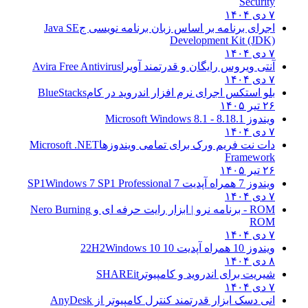
Security
۷ دی ۱۴۰۴
اجرای برنامه بر اساس زبان برنامه نویسی ج
Java SE
Development Kit (JDK)
۷ دی ۱۴۰۴
آنتی ویروس رایگان و قدرتمند آویرا
Avira Free Antivirus
۷ دی ۱۴۰۴
بلو استکس اجرای نرم افزار اندروید در کام
BlueStacks
۲۶ تیر ۱۴۰۵
ویندوز 8.1
8.1 - Microsoft Windows 8.1
۷ دی ۱۴۰۴
دات نت فریم ورک برای تمامی ویندوزها
Microsoft .NET
Framework
۲۶ تیر ۱۴۰۵
ویندوز 7 همراه آپدیت 7 SP1
Windows 7 SP1 Professional
۷ دی ۱۴۰۴
ROM - برنامه نرو | ابزار رایت حرفه ای و
Nero Burning
ROM
۷ دی ۱۴۰۴
ویندوز 10 همراه آپدیت 10 22H2
Windows 10
۸ دی ۱۴۰۴
شیریت برای اندروید و کامپیوتر
SHAREit
۷ دی ۱۴۰۴
انی دسک ابزار قدرتمند کنترل کامپیوتر از
AnyDesk