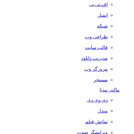
اف.تی.پی
ایمیل
شبکه
طراحی وب
قالب سایت
مدیریت دانلود
مرورگر وب
مسنجر
مالتی مدیا
دی.وی.دی
مبدل
نمایش فیلم
ویرایشگر صوت