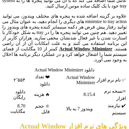
عامل شما اضافه می کند که با آن می توانید پنجره ها را به system
tray خود با یک کلیک ساده موس ارسال کنید.
علاوه بر گزینه اضافه شده به پنجره های مختلف ویندوز، می توانید
minimize to tray action های دیگری را انجام دهید، به عنوان مثال می
توانید رفتار پیش فرض هر دکمه مینیمایز کننده پنجره های ویندوز را
تغییر دهید. هم چنین می توانید پنجره ها را در tray به شکل خودکار با
استارت شدن یا غیر فعال شدنشان مخفی سازید. هزاران کاربر از
این برنامه استفاده می کنند و به علت امکانات آن از آن راضی
هستند.
Actual Window Minimizer
کمتر از 10 مگابایت از فضای
سیستم شما را اشغال خواهد کرد و در عملکرد دیگر برنامه ها اخلال
به وجود نمی آورد.
دانلود Actual Window Minimizer
❤️ تعداد
Actual Window
✅ نام نرم افزار
۲٬۵۵۴
Minimizer
دانلود
⭐نسخه نرم
دانلود
8.15.4
🔥 هزینه
رایگان
افزار
✔️ نیازمند
8.70
🔆 حجم
ویندوز 7 به بالا
مگابایت
فایل
سیستم
ویژگی های نرم افزار Actual Window