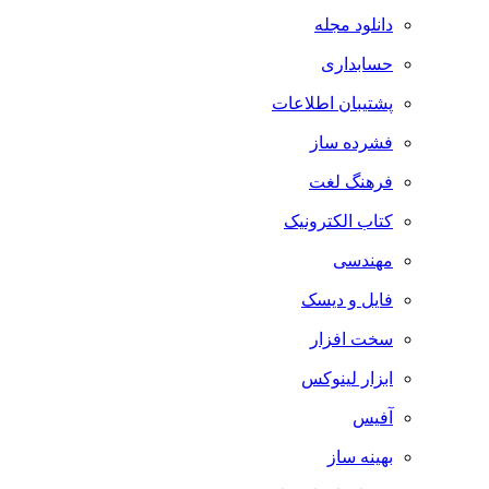
دانلود مجله
حسابداری
پشتیبان اطلاعات
فشرده ساز
فرهنگ لغت
کتاب الکترونیک
مهندسی
فایل و دیسک
سخت افزار
ابزار لینوکس
آفیس
بهینه ساز