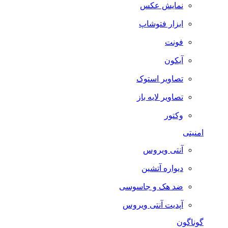
نمایش عکس
ابزار فتوشاپ
فونت
آیکون
تصاویر استوک
تصاویر لایه باز
وکتور
امنیتی
آنتی ویروس
دیواره آتشین
ضد هک و جاسوسی
آپدیت آنتی ویروس
گوناگون