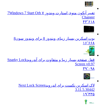
تغییر آیکون منوی استارت ویندوز ۷ 7
Windows 7 Start Orb
Changer
۴۳٬۶۱۸
بوت اسکرین بسیار زیبای ویندوز 8 برای ویندوز سون
8
۱۶٬۶۶۸
قفل صفحه بسیار زیبا و متفاوت برای آندروید
Sparky Lock
Screen v0.97
۳۹٬۰۹۸
لاک اسکرین نکست برای اندروید
Next Lock Screen
3.11.5.30442
۱۹٬۳۳۵