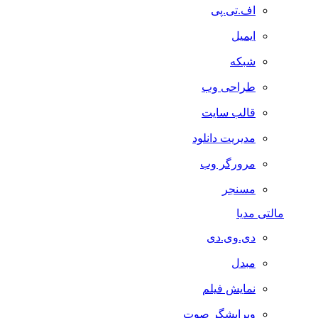
اف.تی.پی
ایمیل
شبکه
طراحی وب
قالب سایت
مدیریت دانلود
مرورگر وب
مسنجر
مالتی مدیا
دی.وی.دی
مبدل
نمایش فیلم
ویرایشگر صوت