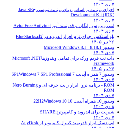
۷ دی ۱۴۰۴
اجرای برنامه بر اساس زبان برنامه نویسی ج
Java SE
Development Kit (JDK)
۷ دی ۱۴۰۴
آنتی ویروس رایگان و قدرتمند آویرا
Avira Free Antivirus
۷ دی ۱۴۰۴
بلو استکس اجرای نرم افزار اندروید در کام
BlueStacks
۲۶ تیر ۱۴۰۵
ویندوز 8.1
8.1 - Microsoft Windows 8.1
۷ دی ۱۴۰۴
دات نت فریم ورک برای تمامی ویندوزها
Microsoft .NET
Framework
۲۶ تیر ۱۴۰۵
ویندوز 7 همراه آپدیت 7 SP1
Windows 7 SP1 Professional
۷ دی ۱۴۰۴
ROM - برنامه نرو | ابزار رایت حرفه ای و
Nero Burning
ROM
۷ دی ۱۴۰۴
ویندوز 10 همراه آپدیت 10 22H2
Windows 10
۸ دی ۱۴۰۴
شیریت برای اندروید و کامپیوتر
SHAREit
۷ دی ۱۴۰۴
انی دسک ابزار قدرتمند کنترل کامپیوتر از
AnyDesk