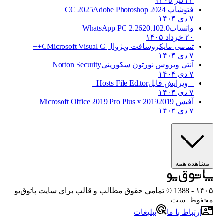
۲۳ تیر ۱۴۰۵
فتوشاپ CC 2025
Adobe Photoshop 2024
۷ دی ۱۴۰۴
واتساپ
WhatsApp PC 2.2620.102.0
۲۰ خرداد ۱۴۰۵
تمامی مایکروسافت ویژوال C
Microsoft Visual C++
۷ دی ۱۴۰۴
آنتی ویروس نورتون سکوریتی
Norton Security
۷ دی ۱۴۰۴
– ویرایش فایل
Hosts File Editor+
۷ دی ۱۴۰۴
آفیس 2019
2019 Microsoft Office 2019 Pro Plus v
۷ دی ۱۴۰۴
هده همه
۱
- 1388 © تمامی حقوق مطالب و قالب برای سایت پاتوق‌یو
وظ است.
رتباط با ما
تبلیغات