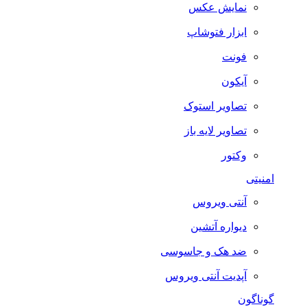
نمایش عکس
ابزار فتوشاپ
فونت
آیکون
تصاویر استوک
تصاویر لایه باز
وکتور
امنیتی
آنتی ویروس
دیواره آتشین
ضد هک و جاسوسی
آپدیت آنتی ویروس
گوناگون