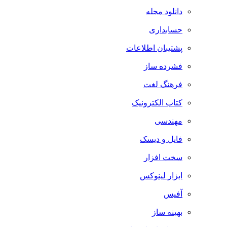
دانلود مجله
حسابداری
پشتیبان اطلاعات
فشرده ساز
فرهنگ لغت
کتاب الکترونیک
مهندسی
فایل و دیسک
سخت افزار
ابزار لینوکس
آفیس
بهینه ساز