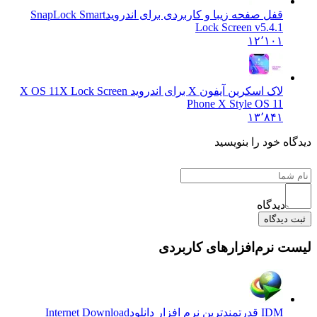
قفل صفحه زیبا و کاربردی برای اندروید
SnapLock Smart
Lock Screen v5.4.1
۱۲٬۱۰۱
لاک اسکرین آیفون X برای اندروید X OS 11
X Lock Screen
Phone X Style OS 11
۱۳٬۸۴۱
ه خود را بنویسید
دیدگاه
دیدگاه
 نرم‌افزارهای کاربردی
IDM قدرتمندترین نرم افزار دانلود
Internet Download