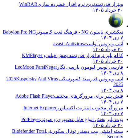
وینرار قدرتمندترین نرم افزار فشرده سازی
WinRAR
۲۰ خرداد ۱۴۰۵
دیکشنری بابیلون NG - فرهنگ لغت کامپیوتر
Babylon Pro NG
۷ دی ۱۴۰۴
آنتی ویروس آواست
avast! Antivirus
۲۰ خرداد ۱۴۰۵
کا ام پلیر نرم افزار قدرتمند پخش فیلم و
KMPlayer
۲۰ خرداد ۱۴۰۵
فارسی نویس لیومون پارسی نگار
LeoMoon ParsiNegar
۸ دی ۱۴۰۴
آنتی ویروس قدرتمند کسپرسکی 2025
Kaspersky Anti Virus
2025
۸ دی ۱۴۰۴
فلش پلیر برای مرورگرهای مختلف
Adobe Flash Player
۷ دی ۱۴۰۴
مرورگر محبوب اینترنت اکسپلورر
Internet Explorer
۷ دی ۱۴۰۴
پوت پلیر پخش انواع فایل تصویری و صوتی
PotPlayer
۲۰ خرداد ۱۴۰۵
بسته امنیتی بیت دیفندر توتال سکوریتی
Bitdefender Total
Security