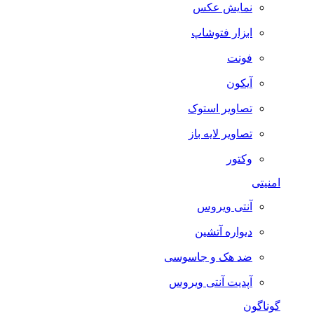
نمایش عکس
ابزار فتوشاپ
فونت
آیکون
تصاویر استوک
تصاویر لایه باز
وکتور
امنیتی
آنتی ویروس
دیواره آتشین
ضد هک و جاسوسی
آپدیت آنتی ویروس
گوناگون