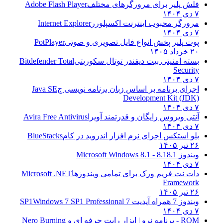
فلش پلیر برای مرورگرهای مختلف
Adobe Flash Player
۷ دی ۱۴۰۴
مرورگر محبوب اینترنت اکسپلورر
Internet Explorer
۷ دی ۱۴۰۴
پوت پلیر پخش انواع فایل تصویری و صوتی
PotPlayer
۲۰ خرداد ۱۴۰۵
بسته امنیتی بیت دیفندر توتال سکوریتی
Bitdefender Total
Security
۷ دی ۱۴۰۴
اجرای برنامه بر اساس زبان برنامه نویسی ج
Java SE
Development Kit (JDK)
۷ دی ۱۴۰۴
آنتی ویروس رایگان و قدرتمند آویرا
Avira Free Antivirus
۷ دی ۱۴۰۴
بلو استکس اجرای نرم افزار اندروید در کام
BlueStacks
۲۶ تیر ۱۴۰۵
ویندوز 8.1
8.1 - Microsoft Windows 8.1
۷ دی ۱۴۰۴
دات نت فریم ورک برای تمامی ویندوزها
Microsoft .NET
Framework
۲۶ تیر ۱۴۰۵
ویندوز 7 همراه آپدیت 7 SP1
Windows 7 SP1 Professional
۷ دی ۱۴۰۴
ROM - برنامه نرو | ابزار رایت حرفه ای و
Nero Burning