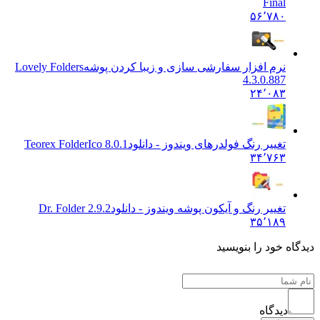
Final
۵۶٬۷۸۰
نرم افزار سفارشی سازی و زیبا کردن پوشه
Lovely Folders
4.3.0.887
۲۴٬۰۸۳
تغییر رنگ فولدرهای ویندوز - دانلود
Teorex FolderIco 8.0.1
۳۴٬۷۶۳
تغییر رنگ و آیکون پوشه ویندوز - دانلود
Dr. Folder 2.9.2
۳۵٬۱۸۹
ه خود را بنویسید
دیدگاه