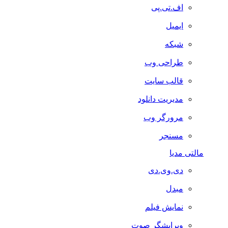
اف.تی.پی
ایمیل
شبکه
طراحی وب
قالب سایت
مدیریت دانلود
مرورگر وب
مسنجر
مالتی مدیا
دی.وی.دی
مبدل
نمایش فیلم
ویرایشگر صوت