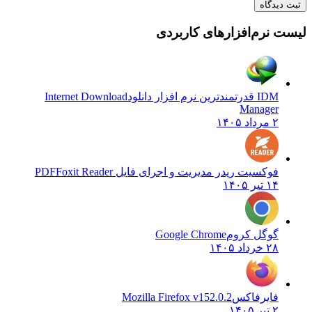
یدگاه
 نرم‌افزارهای کاربردی
IDM قدرتمندترین نرم افزار دانلود
Internet Download
Manager
۲ مرداد ۱۴۰۵
فوکسیت ریدر مدیریت و اجرای فایل PDF
Foxit Reader
۱۴ تیر ۱۴۰۵
گوگل کروم
Google Chrome
۲۸ خرداد ۱۴۰۵
فایرفاکس
Mozilla Firefox v152.0.2
۲ تیر ۱۴۰۵