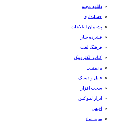
دانلود مجله
حسابداری
پشتیبان اطلاعات
فشرده ساز
فرهنگ لغت
کتاب الکترونیک
مهندسی
فایل و دیسک
سخت افزار
ابزار لینوکس
آفیس
بهینه ساز