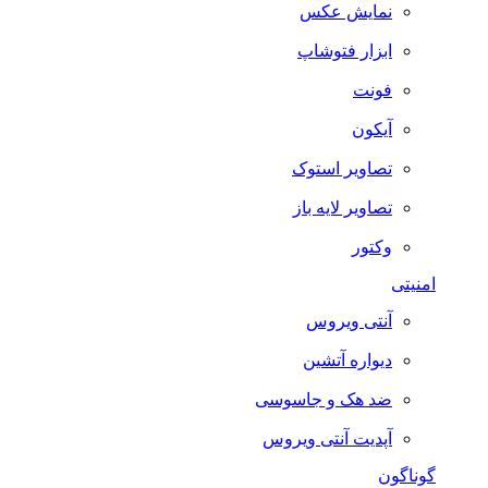
نمایش عکس
ابزار فتوشاپ
فونت
آیکون
تصاویر استوک
تصاویر لایه باز
وکتور
امنیتی
آنتی ویروس
دیواره آتشین
ضد هک و جاسوسی
آپدیت آنتی ویروس
گوناگون