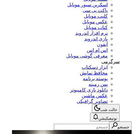
اسکرین سیور موبایل
پاکت پی سی
کلیپ موبایل
عکس موبایل
کتاب موبایل
نرم افزار اندروید
بازی اندروید
آیفون
اس ام اس
معرفی گوشی موبایل
سرگرمی
ابزار دسکتاپ
محافظ نمایش
پوسته برنامه
پس زمینه
دانلود بازی کامپیوتر
عکس ماشین
تصاویر گرافیکی
حالت شب
نوتیفیکیشن
جستجو