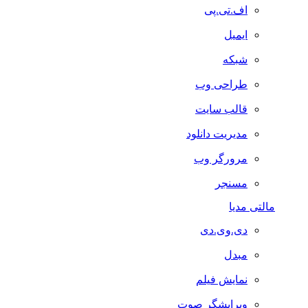
اف.تی.پی
ایمیل
شبکه
طراحی وب
قالب سایت
مدیریت دانلود
مرورگر وب
مسنجر
مالتی مدیا
دی.وی.دی
مبدل
نمایش فیلم
ویرایشگر صوت