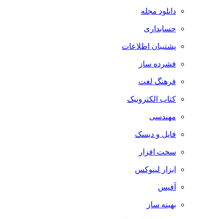
دانلود مجله
حسابداری
پشتیبان اطلاعات
فشرده ساز
فرهنگ لغت
کتاب الکترونیک
مهندسی
فایل و دیسک
سخت افزار
ابزار لینوکس
آفیس
بهینه ساز