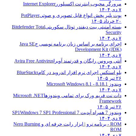
مرورگر محبوب اینترنت اکسپلورر
Internet Explorer
۷ دی ۱۴۰۴
پوت پلیر پخش انواع فایل تصویری و صوتی
PotPlayer
۲۰ خرداد ۱۴۰۵
بسته امنیتی بیت دیفندر توتال سکوریتی
Bitdefender Total
Security
۷ دی ۱۴۰۴
اجرای برنامه بر اساس زبان برنامه نویسی ج
Java SE
Development Kit (JDK)
۷ دی ۱۴۰۴
آنتی ویروس رایگان و قدرتمند آویرا
Avira Free Antivirus
۷ دی ۱۴۰۴
بلو استکس اجرای نرم افزار اندروید در کام
BlueStacks
۲۶ تیر ۱۴۰۵
ویندوز 8.1
8.1 - Microsoft Windows 8.1
۷ دی ۱۴۰۴
دات نت فریم ورک برای تمامی ویندوزها
Microsoft .NET
Framework
۲۶ تیر ۱۴۰۵
ویندوز 7 همراه آپدیت 7 SP1
Windows 7 SP1 Professional
۷ دی ۱۴۰۴
ROM - برنامه نرو | ابزار رایت حرفه ای و
Nero Burning
ROM
۷ دی ۱۴۰۴