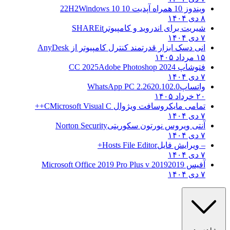
ویندوز 10 همراه آپدیت 10 22H2
Windows 10
۸ دی ۱۴۰۴
شیریت برای اندروید و کامپیوتر
SHAREit
۷ دی ۱۴۰۴
انی دسک ابزار قدرتمند کنترل کامپیوتر از
AnyDesk
۱۵ مرداد ۱۴۰۵
فتوشاپ CC 2025
Adobe Photoshop 2024
۷ دی ۱۴۰۴
واتساپ
WhatsApp PC 2.2620.102.0
۲۰ خرداد ۱۴۰۵
تمامی مایکروسافت ویژوال C
Microsoft Visual C++
۷ دی ۱۴۰۴
آنتی ویروس نورتون سکوریتی
Norton Security
۷ دی ۱۴۰۴
– ویرایش فایل
Hosts File Editor+
۷ دی ۱۴۰۴
آفیس 2019
2019 Microsoft Office 2019 Pro Plus v
۷ دی ۱۴۰۴