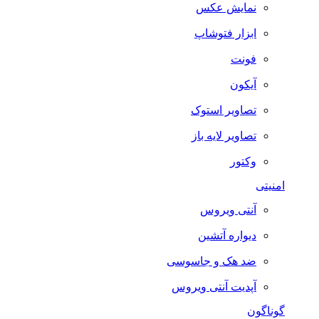
نمایش عکس
ابزار فتوشاپ
فونت
آیکون
تصاویر استوک
تصاویر لایه باز
وکتور
امنیتی
آنتی ویروس
دیواره آتشین
ضد هک و جاسوسی
آپدیت آنتی ویروس
گوناگون