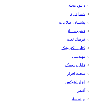
دانلود مجله
حسابداری
پشتیبان اطلاعات
فشرده ساز
فرهنگ لغت
کتاب الکترونیک
مهندسی
فایل و دیسک
سخت افزار
ابزار لینوکس
آفیس
بهینه ساز