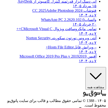
انی دسک ابزار قدرتمند کنترل کامپیوتر از
AnyDesk
۱۵ مرداد ۱۴۰۵
فتوشاپ CC 2025
Adobe Photoshop 2024
۷ دی ۱۴۰۴
واتساپ
WhatsApp PC 2.2620.102.0
۲۰ خرداد ۱۴۰۵
تمامی مایکروسافت ویژوال C
Microsoft Visual C++
۷ دی ۱۴۰۴
آنتی ویروس نورتون سکوریتی
Norton Security
۷ دی ۱۴۰۴
– ویرایش فایل
Hosts File Editor+
۷ دی ۱۴۰۴
آفیس 2019
2019 Microsoft Office 2019 Pro Plus v
۷ دی ۱۴۰۴
مشاهده همه
۱۴۰۵
- 1388 © تمامی حقوق مطالب و قالب برای سایت پاتوق‌یو
محفوظ است.