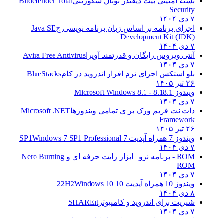
بسته امنیتی بیت دیفندر توتال سکوریتی
Bitdefender Total
Security
۷ دی ۱۴۰۴
اجرای برنامه بر اساس زبان برنامه نویسی ج
Java SE
Development Kit (JDK)
۷ دی ۱۴۰۴
آنتی ویروس رایگان و قدرتمند آویرا
Avira Free Antivirus
۷ دی ۱۴۰۴
بلو استکس اجرای نرم افزار اندروید در کام
BlueStacks
۲۶ تیر ۱۴۰۵
ویندوز 8.1
8.1 - Microsoft Windows 8.1
۷ دی ۱۴۰۴
دات نت فریم ورک برای تمامی ویندوزها
Microsoft .NET
Framework
۲۶ تیر ۱۴۰۵
ویندوز 7 همراه آپدیت 7 SP1
Windows 7 SP1 Professional
۷ دی ۱۴۰۴
ROM - برنامه نرو | ابزار رایت حرفه ای و
Nero Burning
ROM
۷ دی ۱۴۰۴
ویندوز 10 همراه آپدیت 10 22H2
Windows 10
۸ دی ۱۴۰۴
شیریت برای اندروید و کامپیوتر
SHAREit
۷ دی ۱۴۰۴