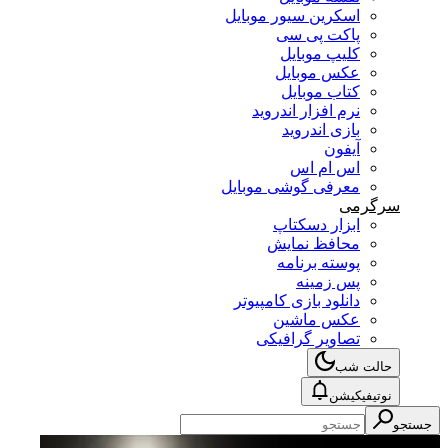
اسکرین سیور موبایل
پاکت پی سی
کلیپ موبایل
عکس موبایل
کتاب موبایل
نرم افزار اندروید
بازی اندروید
آیفون
اس ام اس
معرفی گوشی موبایل
سرگرمی
ابزار دسکتاپ
محافظ نمایش
پوسته برنامه
پس زمینه
دانلود بازی کامپیوتر
عکس ماشین
تصاویر گرافیکی
حالت شب
نوتیفیکیشن
جستجو