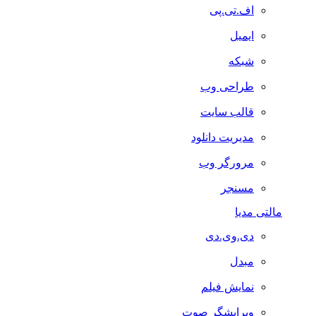
اف.تی.پی
ایمیل
شبکه
طراحی وب
قالب سایت
مدیریت دانلود
مرورگر وب
مسنجر
مالتی مدیا
دی.وی.دی
مبدل
نمایش فیلم
ویرایشگر صوت