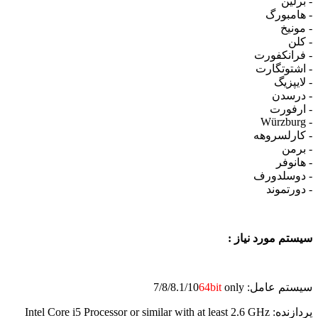
- برلین
- هامبورگ
- مونیخ
- کلن
- فرانکفورت
- اشتوتگارت
- لایپزیگ
- درسدن
- ارفورت
- Würzburg
- کارلسروهه
- برمن
- هانوفر
- دوسلدورف
- دورتموند
سیستم مورد نیاز :
سیستم عامل: 7/8/8.1/10
only
64bit
پردازنده: Intel Core i5 Processor or similar with at least 2.6 GHz