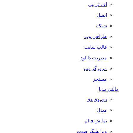
اف.تی.پی
ایمیل
شبکه
طراحی وب
قالب سایت
مدیریت دانلود
مرورگر وب
مسنجر
مالتی مدیا
دی.وی.دی
مبدل
نمایش فیلم
ویرایشگر صوت