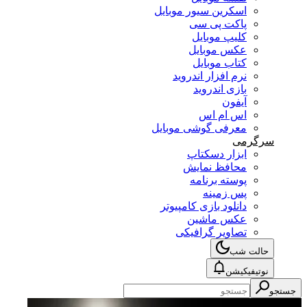
اسکرین سیور موبایل
پاکت پی سی
کلیپ موبایل
عکس موبایل
کتاب موبایل
نرم افزار اندروید
بازی اندروید
آیفون
اس ام اس
معرفی گوشی موبایل
سرگرمی
ابزار دسکتاپ
محافظ نمایش
پوسته برنامه
پس زمینه
دانلود بازی کامپیوتر
عکس ماشین
تصاویر گرافیکی
حالت شب
نوتیفیکیشن
جستجو