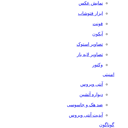
نمایش عکس
ابزار فتوشاپ
فونت
آیکون
تصاویر استوک
تصاویر لایه باز
وکتور
امنیتی
آنتی ویروس
دیواره آتشین
ضد هک و جاسوسی
آپدیت آنتی ویروس
گوناگون