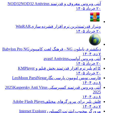
آنتی ویروس معروف و قدرتمند NOD32
NOD32 Antivirus
۲۰ خرداد ۱۴۰۵
وینرار قدرتمندترین نرم افزار فشرده سازی
WinRAR
۲۰ خرداد ۱۴۰۵
دیکشنری بابیلون NG - فرهنگ لغت کامپیوتر
Babylon Pro NG
۷ دی ۱۴۰۴
آنتی ویروس آواست
avast! Antivirus
۲۰ خرداد ۱۴۰۵
کا ام پلیر نرم افزار قدرتمند پخش فیلم و
KMPlayer
۲۰ خرداد ۱۴۰۵
فارسی نویس لیومون پارسی نگار
LeoMoon ParsiNegar
۸ دی ۱۴۰۴
آنتی ویروس قدرتمند کسپرسکی 2025
Kaspersky Anti Virus
2025
۸ دی ۱۴۰۴
فلش پلیر برای مرورگرهای مختلف
Adobe Flash Player
۷ دی ۱۴۰۴
مرورگر محبوب اینترنت اکسپلورر
Internet Explorer