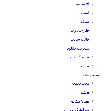
اف.تی.پی
ایمیل
شبکه
طراحی وب
قالب سایت
مدیریت دانلود
مرورگر وب
مسنجر
مالتی مدیا
دی.وی.دی
مبدل
نمایش فیلم
ویرایشگر صوت