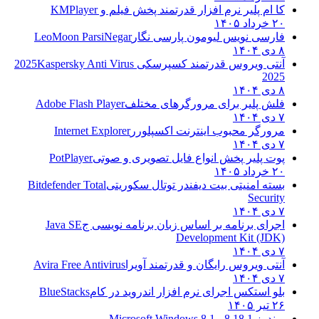
کا ام پلیر نرم افزار قدرتمند پخش فیلم و
KMPlayer
۲۰ خرداد ۱۴۰۵
فارسی نویس لیومون پارسی نگار
LeoMoon ParsiNegar
۸ دی ۱۴۰۴
آنتی ویروس قدرتمند کسپرسکی 2025
Kaspersky Anti Virus
2025
۸ دی ۱۴۰۴
فلش پلیر برای مرورگرهای مختلف
Adobe Flash Player
۷ دی ۱۴۰۴
مرورگر محبوب اینترنت اکسپلورر
Internet Explorer
۷ دی ۱۴۰۴
پوت پلیر پخش انواع فایل تصویری و صوتی
PotPlayer
۲۰ خرداد ۱۴۰۵
بسته امنیتی بیت دیفندر توتال سکوریتی
Bitdefender Total
Security
۷ دی ۱۴۰۴
اجرای برنامه بر اساس زبان برنامه نویسی ج
Java SE
Development Kit (JDK)
۷ دی ۱۴۰۴
آنتی ویروس رایگان و قدرتمند آویرا
Avira Free Antivirus
۷ دی ۱۴۰۴
بلو استکس اجرای نرم افزار اندروید در کام
BlueStacks
۲۶ تیر ۱۴۰۵
ویندوز 8.1
8.1 - Microsoft Windows 8.1