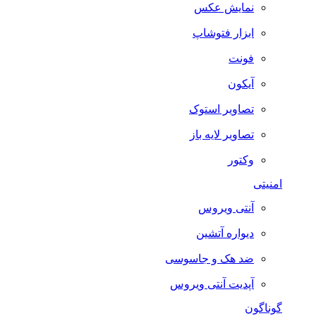
نمایش عکس
ابزار فتوشاپ
فونت
آیکون
تصاویر استوک
تصاویر لایه باز
وکتور
امنیتی
آنتی ویروس
دیواره آتشین
ضد هک و جاسوسی
آپدیت آنتی ویروس
گوناگون