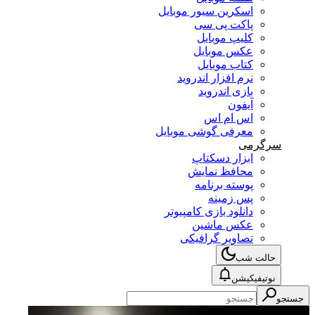
اسکرین سیور موبایل
پاکت پی سی
کلیپ موبایل
عکس موبایل
کتاب موبایل
نرم افزار اندروید
بازی اندروید
آیفون
اس ام اس
معرفی گوشی موبایل
سرگرمی
ابزار دسکتاپ
محافظ نمایش
پوسته برنامه
پس زمینه
دانلود بازی کامپیوتر
عکس ماشین
تصاویر گرافیکی
حالت شب
نوتیفیکیشن
جستجو