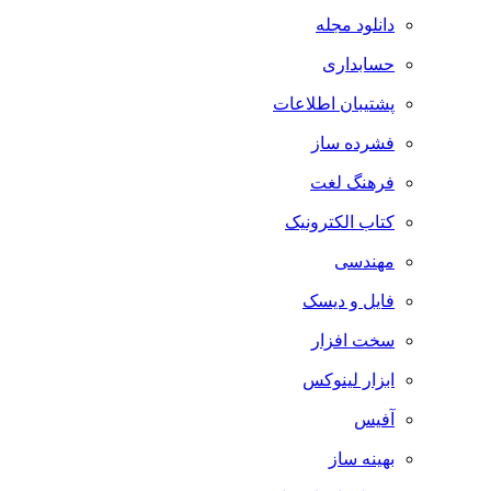
دانلود مجله
حسابداری
پشتیبان اطلاعات
فشرده ساز
فرهنگ لغت
کتاب الکترونیک
مهندسی
فایل و دیسک
سخت افزار
ابزار لینوکس
آفیس
بهینه ساز