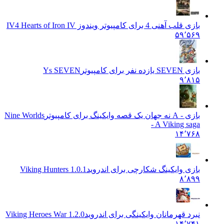
بازی قلب آهنی 4 برای کامپیوتر ویندوز IV
4 Hearts of Iron IV
۵۹٬۵۶۹
بازی SEVEN یازده نفر برای کامپیوتر
Ys SEVEN
۹٬۸۱۵
بازی - A نه جهان یک قصه وایکینگ برای کامپیوتر
Nine Worlds
- A Viking saga
۱۴٬۷۶۸
بازی وایکینگ شکارچی برای اندروید
Viking Hunters 1.0.1
۸٬۸۹۹
نبرد قهرمانان وایکینگی برای اندروید
Viking Heroes War 1.2.0
۱۴٬۷۴۱