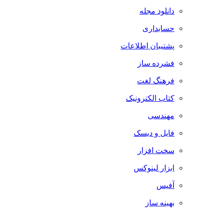
دانلود مجله
حسابداری
پشتیبان اطلاعات
فشرده ساز
فرهنگ لغت
کتاب الکترونیک
مهندسی
فایل و دیسک
سخت افزار
ابزار لینوکس
آفیس
بهینه ساز