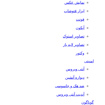
نمایش عکس
ابزار فتوشاپ
فونت
آیکون
تصاویر استوک
تصاویر لایه باز
وکتور
امنیتی
آنتی ویروس
دیواره آتشین
ضد هک و جاسوسی
آپدیت آنتی ویروس
گوناگون