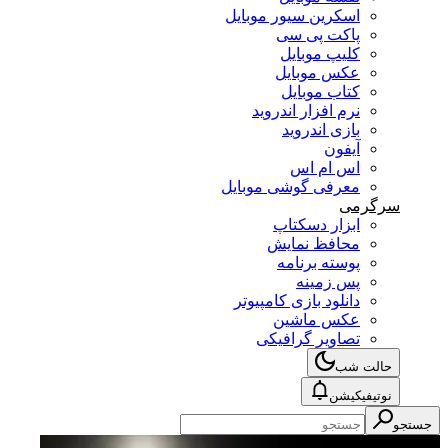
اسکرین سیور موبایل
پاکت پی سی
کلیپ موبایل
عکس موبایل
کتاب موبایل
نرم افزار اندروید
بازی اندروید
آیفون
اس ام اس
معرفی گوشی موبایل
سرگرمی
ابزار دسکتاپ
محافظ نمایش
پوسته برنامه
پس زمینه
دانلود بازی کامپیوتر
عکس ماشین
تصاویر گرافیکی
حالت شب
نوتیفیکیشن
جستجو