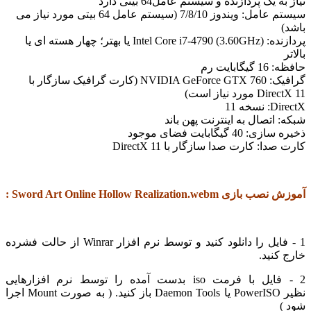
نیاز به یک پردازنده و سیستم عامل64 بیتی دارد
سیستم عامل: ویندوز 7/8/10 (سیستم عامل 64 بیتی مورد نیاز می
باشد)
پردازنده: Intel Core i7-4790 (3.60GHz) یا بهتر؛
چهار هسته ای یا
بالاتر
حافظه: 16 گیگابایت رم
گرافیک: NVIDIA GeForce GTX 760 (کارت گرافیک سازگار با
DirectX 11 مورد نیاز است)
DirectX: نسخه 11
شبکه: اتصال به اینترنت پهن باند
ذخیره سازی: 40 گیگابایت فضای موجود
کارت صدا: کارت صدا سازگار با DirectX 11
آموزش نصب بازی Sword Art Online Hollow Realization.webm :
1 - فایل را دانلود کنید و توسط نرم افزار Winrar از حالت فشرده
خارج کنید.
2 - فایل با فرمت iso بدست آمده را توسط نرم افزارهایی
نظیر PowerISO یا Daemon Tools باز کنید. ( به صورت Mount اجرا
شود )