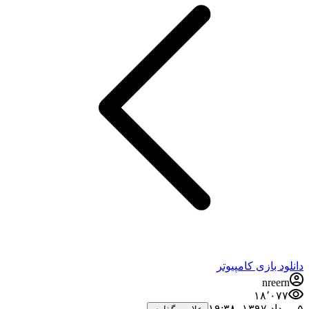
دانلود بازی کامپیوتر
nreern
۱۸٬۰۷۷
۵ مرداد ۱۳۹۷،‏ ۱۹:۳۸