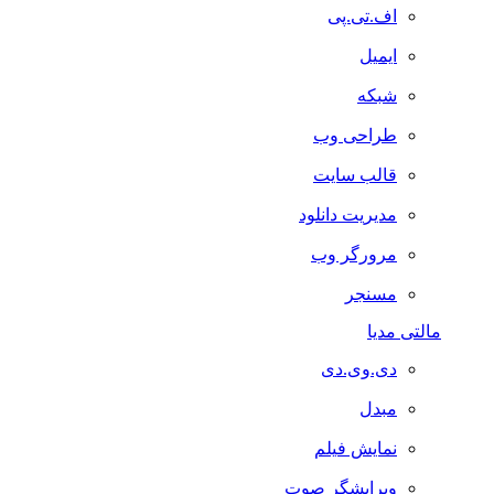
اف.تی.پی
ایمیل
شبکه
طراحی وب
قالب سایت
مدیریت دانلود
مرورگر وب
مسنجر
مالتی مدیا
دی.وی.دی
مبدل
نمایش فیلم
ویرایشگر صوت