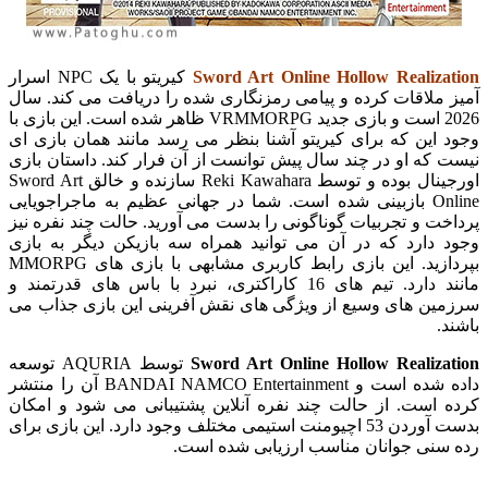
Sword Art Online Hollow Realization
کیریتو با یک NPC اسرار
آمیز ملاقات کرده و پیامی رمزنگاری شده را دریافت می کند. سال
2026 است و بازی جدید VRMMORPG ظاهر شده است. این بازی با
وجود این که برای کیریتو آشنا بنظر می رسد مانند همان بازی ای
نیست که او در چند سال پیش توانست از آن فرار کند. داستان بازی
اورجینال بوده و توسط Reki Kawahara سازنده و خالق Sword Art
Online بازبینی شده است. شما در جهانی عظیم به ماجراجویایی
پرداخت و تجربیات گوناگونی را بدست می آورید. حالت چند نفره نیز
وجود دارد که در آن می توانید همراه سه بازیکن دیگر به بازی
بپردازید. این بازی رابط کاربری مشابهی با بازی های MMORPG
مانند دارد. تیم های 16 کاراکتری، نبرد با باس های قدرتمند و
سرزمین های وسیع از ویژگی های نقش آفرینی این بازی جذاب می
باشند.
Sword Art Online Hollow Realization
توسط AQURIA توسعه
داده شده است و BANDAI NAMCO Entertainment آن را منتشر
کرده است. از حالت چند نفره آنلاین پشتیبانی می شود و امکان
بدست آوردن 53 اچیومنت استیمی مختلف وجود دارد. این بازی برای
رده سنی جوانان مناسب ارزیابی شده است.