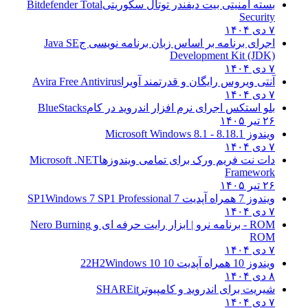
بسته امنیتی بیت دیفندر توتال سکوریتی
Bitdefender Total
Security
۷ دی ۱۴۰۴
اجرای برنامه بر اساس زبان برنامه نویسی ج
Java SE
Development Kit (JDK)
۷ دی ۱۴۰۴
آنتی ویروس رایگان و قدرتمند آویرا
Avira Free Antivirus
۷ دی ۱۴۰۴
بلو استکس اجرای نرم افزار اندروید در کام
BlueStacks
۲۶ تیر ۱۴۰۵
ویندوز 8.1
8.1 - Microsoft Windows 8.1
۷ دی ۱۴۰۴
دات نت فریم ورک برای تمامی ویندوزها
Microsoft .NET
Framework
۲۶ تیر ۱۴۰۵
ویندوز 7 همراه آپدیت 7 SP1
Windows 7 SP1 Professional
۷ دی ۱۴۰۴
ROM - برنامه نرو | ابزار رایت حرفه ای و
Nero Burning
ROM
۷ دی ۱۴۰۴
ویندوز 10 همراه آپدیت 10 22H2
Windows 10
۸ دی ۱۴۰۴
شیریت برای اندروید و کامپیوتر
SHAREit
۷ دی ۱۴۰۴