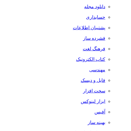
دانلود مجله
حسابداری
پشتیبان اطلاعات
فشرده ساز
فرهنگ لغت
کتاب الکترونیک
مهندسی
فایل و دیسک
سخت افزار
ابزار لینوکس
آفیس
بهینه ساز