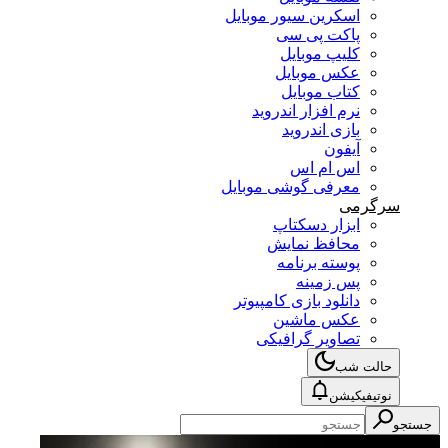
اسکرین سیور موبایل
پاکت پی سی
کلیپ موبایل
عکس موبایل
کتاب موبایل
نرم افزار اندروید
بازی اندروید
آیفون
اس ام اس
معرفی گوشی موبایل
سرگرمی
ابزار دسکتاپ
محافظ نمایش
پوسته برنامه
پس زمینه
دانلود بازی کامپیوتر
عکس ماشین
تصاویر گرافیکی
حالت شب
نوتیفیکیشن
جستجو