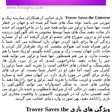
Trover Saves the Universe
بازی جذابی از همکاران سازنده ریک و
مورتی می باشد. توله سگ های شما گم شده اند و جهان در خطر
است. تنها شما و تراور می توانید همه چیز را در ماجراجویی ای خنده
دار نجات دهید. سگ های شما توسط مجنونی به نام گلورکون دزدیده
شده اند و درون سوراخ های چشم او قرار گرفته اند. او از عصاره
زندگی آن ها برای نابود کردن جهان دارد استفاده می کند. شما با
تراور همراه شده اید، هیولای بنفشی که زیاد طرفدار کار کردن یا
نجات دادن جهان نیست. رک و پوس کنده بگوییم، او زیاد شما را هم
دوست ندارد، و من هم همینطور. تنها شما و تراور می توانید همه
چیز را نجات دهید. ماجراجویی کمدی که پر از نبرد، پازل ها،
پتلفرمینگ، و انتخاب های اخلاقی است را تجربه کنید. شما تراور را
کنترل می کنید، اما دهن او در اختیار شما نیست. او حرف های
زیادی برای گفتن در مورد بازی دارد. در کیهان سفر کنید و سیاره
های عجیب و غریب بیگانه را تجربه کنید. تراور و خود را ارتقا دهید. با
توانایی های جدید، به شکل امیدوارانه می توانید گگلورکون را
شکست دهید، در حالی که از شرایط نامطلوب و خنده دار دوری می
کنید. اهمیتی ندارد که در تلویزیون، کامپیوتر، یا واقعیت مجازی این
بازی را ادامه دهید، بهر صورت وارد دنیای عجایب می گردید.
ویژگی های بازی Trover Saves the