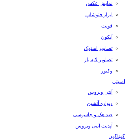
نمایش عکس
ابزار فتوشاپ
فونت
آیکون
تصاویر استوک
تصاویر لایه باز
وکتور
امنیتی
آنتی ویروس
دیواره آتشین
ضد هک و جاسوسی
آپدیت آنتی ویروس
گوناگون