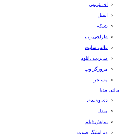
اف.تی.پی
ایمیل
شبکه
طراحی وب
قالب سایت
مدیریت دانلود
مرورگر وب
مسنجر
مالتی مدیا
دی.وی.دی
مبدل
نمایش فیلم
ویرایشگر صوت