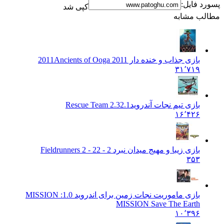
پسورد فایل:
کپی شد
مطالب مشابه
بازی جذاب و خنده دار 2011
Ancients of Ooga 2011
۳۱٬۷۱۹
بازی تیم نجات آندروید
Rescue Team 2.32.1
۱۶٬۴۲۶
بازی زیبا و مهیج میدان نبرد 2 - 2
2 - Fieldrunners 2
۳۵۳
بازی ماموریت نجات زمین برای اندروید MISSION :
1.0
MISSION Save The Earth
۱۰٬۳۹۶