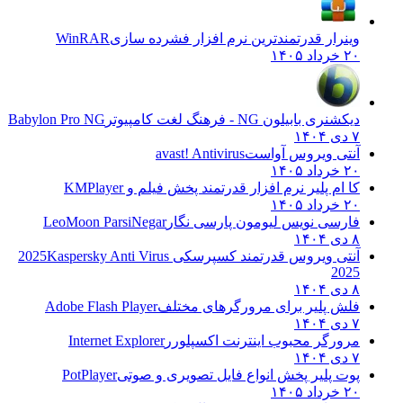
وینرار قدرتمندترین نرم افزار فشرده سازی
WinRAR
۲۰ خرداد ۱۴۰۵
دیکشنری بابیلون NG - فرهنگ لغت کامپیوتر
Babylon Pro NG
۷ دی ۱۴۰۴
آنتی ویروس آواست
avast! Antivirus
۲۰ خرداد ۱۴۰۵
کا ام پلیر نرم افزار قدرتمند پخش فیلم و
KMPlayer
۲۰ خرداد ۱۴۰۵
فارسی نویس لیومون پارسی نگار
LeoMoon ParsiNegar
۸ دی ۱۴۰۴
آنتی ویروس قدرتمند کسپرسکی 2025
Kaspersky Anti Virus
2025
۸ دی ۱۴۰۴
فلش پلیر برای مرورگرهای مختلف
Adobe Flash Player
۷ دی ۱۴۰۴
مرورگر محبوب اینترنت اکسپلورر
Internet Explorer
۷ دی ۱۴۰۴
پوت پلیر پخش انواع فایل تصویری و صوتی
PotPlayer
۲۰ خرداد ۱۴۰۵