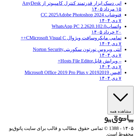
انی دسک ابزار قدرتمند کنترل کامپیوتر از
AnyDesk
۱۵ مرداد ۱۴۰۵
فتوشاپ CC 2025
Adobe Photoshop 2024
۷ دی ۱۴۰۴
واتساپ
WhatsApp PC 2.2620.102.0
۲۰ خرداد ۱۴۰۵
تمامی مایکروسافت ویژوال C
Microsoft Visual C++
۷ دی ۱۴۰۴
آنتی ویروس نورتون سکوریتی
Norton Security
۷ دی ۱۴۰۴
– ویرایش فایل
Hosts File Editor+
۷ دی ۱۴۰۴
آفیس 2019
2019 Microsoft Office 2019 Pro Plus v
۷ دی ۱۴۰۴
مشاهده همه
۱۴۰۵
- 1388 © تمامی حقوق مطالب و قالب برای سایت پاتوق‌یو
محفوظ است.