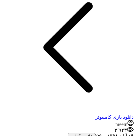
دانلود بازی کامپیوتر
nreern
۳٬۹۲۳
۱۴ آبان ۱۳۹۸،‏ ۷:۵۰