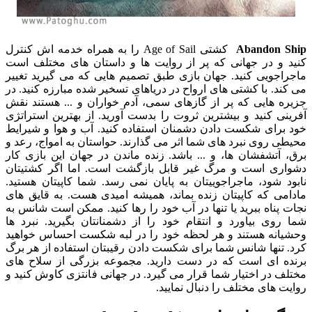
Abandon Ship
کشتی Age of Sail را به همراه خدمه اش کنترل
کنید و در جهانی که پر از روایت ها و داستان های مختلف است
ماجراجویی کنید. جهان بازی طبق تصمیم هایی که می گیرید تغییر
می کند. با کشتی های ارواح در دریاهای تسخیر شده مبارزه کنید. در
جزیره هایی که پر از گازهای سمی، آدم خواران و ... هستند نقش
آفرینی کنید و بیشترین ثروت را بدست آورید. از بهترین استراتژی
خود برای شکست دادن دشمنان استفاده کنید. آب و هوا و شیرایط
محیطی روی نبرد های شما اثر می گذارند. حواستان به امواج، رعد و
برق، آتشفشان ها، و ... باشد. زنده ماندن در جهان این بازی کار
دشواری است و مرگ غیر قابل بازگشت است. اما اگر کشتیتان
نابود شود، ماجراجوییتان به پایان نمی رسد. شما کاپیتان هستید.
مادامی که کاپیتان زنده بماند، همیشه امیدی هست. به قایق های
نجات پناه ببرید یا تنها در آب خود را رها کنید. ممکن است شانس به
شما روی بیاورد و انتقام خود را از دشمنانتان بگیرید. نبرد ها
وحشیانه هستند و هر لحظه خود را در لبه شکست احساس خواهید
کرد. تنها شانس شما برای شکست دادن رقیبتان استفاده از هر برگ
برنده ای است که در دست دارید. مجموعه بزرگی از سلاح های
مختلف در اختیار شما قرار می گیرد. در جهانی فانتزی کاوش کنید و
روایت های مختلف را دنبال نمایید.