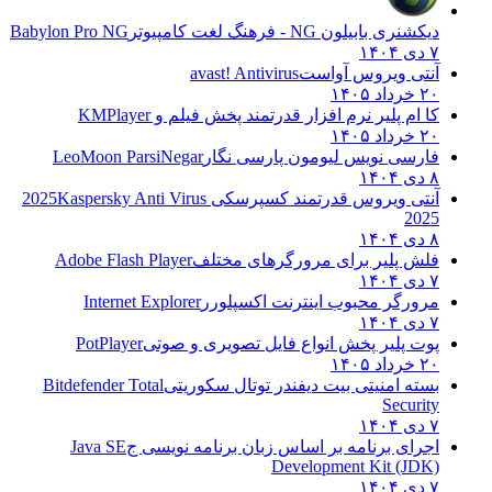
دیکشنری بابیلون NG - فرهنگ لغت کامپیوتر
Babylon Pro NG
۷ دی ۱۴۰۴
آنتی ویروس آواست
avast! Antivirus
۲۰ خرداد ۱۴۰۵
کا ام پلیر نرم افزار قدرتمند پخش فیلم و
KMPlayer
۲۰ خرداد ۱۴۰۵
فارسی نویس لیومون پارسی نگار
LeoMoon ParsiNegar
۸ دی ۱۴۰۴
آنتی ویروس قدرتمند کسپرسکی 2025
Kaspersky Anti Virus
2025
۸ دی ۱۴۰۴
فلش پلیر برای مرورگرهای مختلف
Adobe Flash Player
۷ دی ۱۴۰۴
مرورگر محبوب اینترنت اکسپلورر
Internet Explorer
۷ دی ۱۴۰۴
پوت پلیر پخش انواع فایل تصویری و صوتی
PotPlayer
۲۰ خرداد ۱۴۰۵
بسته امنیتی بیت دیفندر توتال سکوریتی
Bitdefender Total
Security
۷ دی ۱۴۰۴
اجرای برنامه بر اساس زبان برنامه نویسی ج
Java SE
Development Kit (JDK)
۷ دی ۱۴۰۴