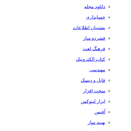
دانلود مجله
حسابداری
پشتیبان اطلاعات
فشرده ساز
فرهنگ لغت
کتاب الکترونیک
مهندسی
فایل و دیسک
سخت افزار
ابزار لینوکس
آفیس
بهینه ساز