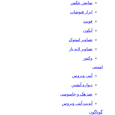
نمایش عکس
ابزار فتوشاپ
فونت
آیکون
تصاویر استوک
تصاویر لایه باز
وکتور
امنیتی
آنتی ویروس
دیواره آتشین
ضد هک و جاسوسی
آپدیت آنتی ویروس
گوناگون