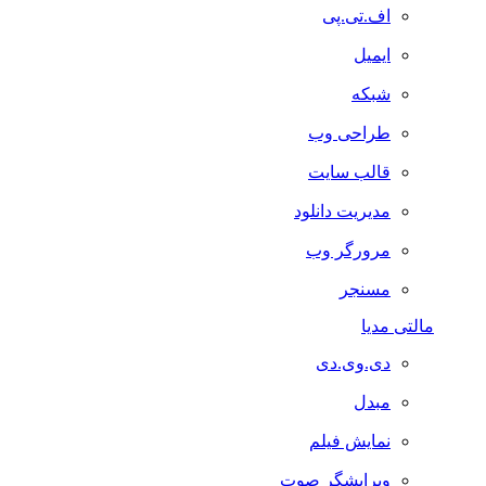
اف.تی.پی
ایمیل
شبکه
طراحی وب
قالب سایت
مدیریت دانلود
مرورگر وب
مسنجر
مالتی مدیا
دی.وی.دی
مبدل
نمایش فیلم
ویرایشگر صوت