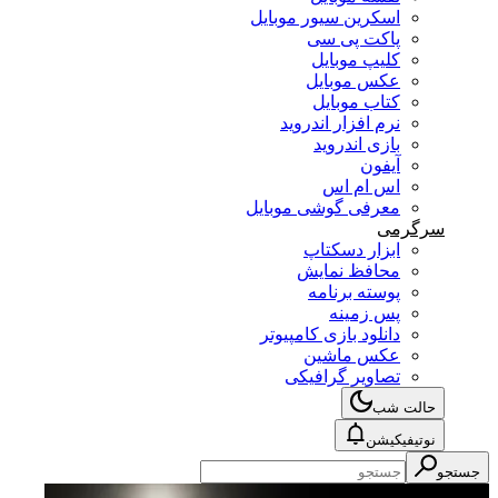
اسکرین سیور موبایل
پاکت پی سی
کلیپ موبایل
عکس موبایل
کتاب موبایل
نرم افزار اندروید
بازی اندروید
آیفون
اس ام اس
معرفی گوشی موبایل
سرگرمی
ابزار دسکتاپ
محافظ نمایش
پوسته برنامه
پس زمینه
دانلود بازی کامپیوتر
عکس ماشین
تصاویر گرافیکی
حالت شب
نوتیفیکیشن
جستجو