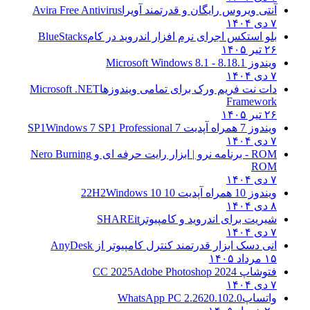
آنتی ویروس رایگان و قدرتمند آویرا
Avira Free Antivirus
۷ دی ۱۴۰۴
بلو استکس اجرای نرم افزار اندروید در کام
BlueStacks
۲۶ تیر ۱۴۰۵
ویندوز 8.1
8.1 - Microsoft Windows 8.1
۷ دی ۱۴۰۴
دات نت فریم ورک برای تمامی ویندوزها
Microsoft .NET
Framework
۲۶ تیر ۱۴۰۵
ویندوز 7 همراه آپدیت 7 SP1
Windows 7 SP1 Professional
۷ دی ۱۴۰۴
ROM - برنامه نرو | ابزار رایت حرفه ای و
Nero Burning
ROM
۷ دی ۱۴۰۴
ویندوز 10 همراه آپدیت 10 22H2
Windows 10
۸ دی ۱۴۰۴
شیریت برای اندروید و کامپیوتر
SHAREit
۷ دی ۱۴۰۴
انی دسک ابزار قدرتمند کنترل کامپیوتر از
AnyDesk
۱۵ مرداد ۱۴۰۵
فتوشاپ CC 2025
Adobe Photoshop 2024
۷ دی ۱۴۰۴
واتساپ
WhatsApp PC 2.2620.102.0