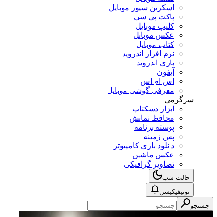
اسکرین سیور موبایل
پاکت پی سی
کلیپ موبایل
عکس موبایل
کتاب موبایل
نرم افزار اندروید
بازی اندروید
آیفون
اس ام اس
معرفی گوشی موبایل
سرگرمی
ابزار دسکتاپ
محافظ نمایش
پوسته برنامه
پس زمینه
دانلود بازی کامپیوتر
عکس ماشین
تصاویر گرافیکی
حالت شب
نوتیفیکیشن
جستجو