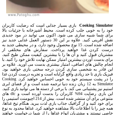
Cooking Simulator
بازی بسیار جذابی است که رضایت کاربران
خود را به خوبی جلب کرده است. محیط آشپزخانه با جزئیات بالا
برای شما شبیه سازی می شود. اکنون می توانید در مود جدیدی
نقش آفرینی کنید. علاوه بر این 30 دستور العمل غذایی جدید نیز
اضافه شده است. 15 نوع محصول وجود دارد، و در محیطی جدید به
درست کردن غذا خواهید پرداخت. سفارش های مختلفی از
مشتریان قبول کنید و آن ها را با بیشترین کیفیت ممکن طپخ کنید.
برای بدست آوردن بیشترین امتیاز ممکن نهایت تلاش خود را کنید. با
انجام چالش های اضافی، امتیاز بیشتری بدست می آورید. علاوه بر
این قادر به شخصی سازی کردن درجه سختی بازی خواهید بود.
فیزیک بازی تا حد زیادی واقع گرایانه است و تجربه درست کردن غذا
را در پشت سیستم خود به خوبی احساس خواهید کرد. Cooking
Simulator به 12 زبان زنده دنیا ترجمه شده است و از فضای ابری
استیم نیز پشتیبانی می کند. با برخی از دسته ها می توانید بازی کنید.
این بازی رضایت 94% کاربران را بدست آورده است و dlc های
متنوعی برای آن منتشر شده است. بیش از 214 اچیومنت استیمی را
برای خود کنید و از گرافیک جذاب بازی لذت ببرید. هنگام تپخ غذاها،
همه چیز را با اطلاعات بالا مشاهده خواهید کرد. غذاها محدود به نوع
خاصی نیستند و مشتریان انواع غذاها را از شما درخواست خواهند