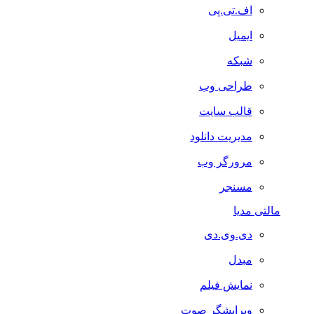
اف.تی.پی
ایمیل
شبکه
طراحی وب
قالب سایت
مدیریت دانلود
مرورگر وب
مسنجر
مالتی مدیا
دی.وی.دی
مبدل
نمایش فیلم
ویرایشگر صوت