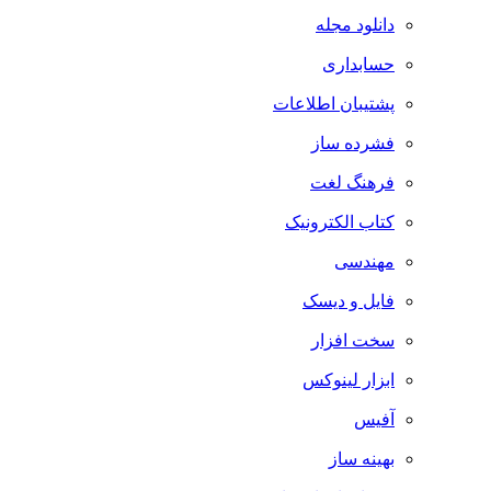
دانلود مجله
حسابداری
پشتیبان اطلاعات
فشرده ساز
فرهنگ لغت
کتاب الکترونیک
مهندسی
فایل و دیسک
سخت افزار
ابزار لینوکس
آفیس
بهینه ساز