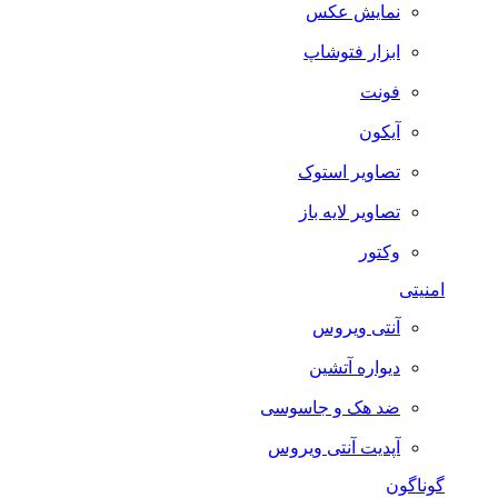
نمایش عکس
ابزار فتوشاپ
فونت
آیکون
تصاویر استوک
تصاویر لایه باز
وکتور
امنیتی
آنتی ویروس
دیواره آتشین
ضد هک و جاسوسی
آپدیت آنتی ویروس
گوناگون