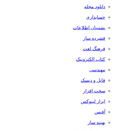
دانلود مجله
حسابداری
پشتیبان اطلاعات
فشرده ساز
فرهنگ لغت
کتاب الکترونیک
مهندسی
فایل و دیسک
سخت افزار
ابزار لینوکس
آفیس
بهینه ساز