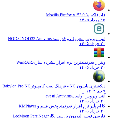
فایرفاکس
Mozilla Firefox v153.0.3
۱۵ مرداد ۱۴۰۵
آنتی ویروس معروف و قدرتمند NOD32
NOD32 Antivirus
۲۰ خرداد ۱۴۰۵
وینرار قدرتمندترین نرم افزار فشرده سازی
WinRAR
۲۰ خرداد ۱۴۰۵
دیکشنری بابیلون NG - فرهنگ لغت کامپیوتر
Babylon Pro NG
۷ دی ۱۴۰۴
آنتی ویروس آواست
avast! Antivirus
۲۰ خرداد ۱۴۰۵
کا ام پلیر نرم افزار قدرتمند پخش فیلم و
KMPlayer
۲۰ خرداد ۱۴۰۵
فارسی نویس لیومون پارسی نگار
LeoMoon ParsiNegar