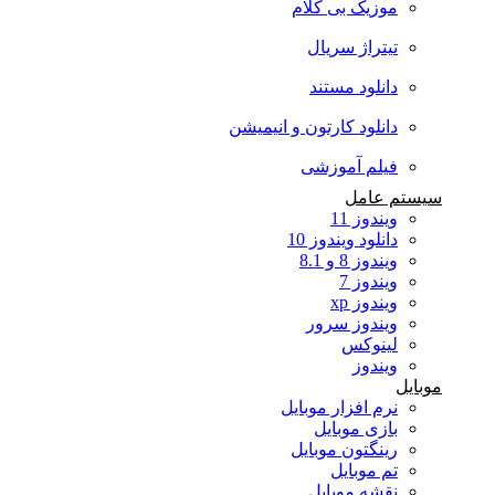
موزیک بی کلام
تیتراژ سریال
دانلود مستند
دانلود کارتون و انیمیشن
فیلم آموزشی
سیستم عامل
ویندوز 11
دانلود ویندوز 10
ویندوز 8 و 8.1
ویندوز 7
ویندوز xp
ویندوز سرور
لینوکس
ویندوز
موبایل
نرم افزار موبایل
بازی موبایل
رینگتون موبایل
تم موبایل
نقشه موبایل