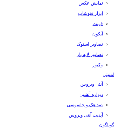
نمایش عکس
ابزار فتوشاپ
فونت
آیکون
تصاویر استوک
تصاویر لایه باز
وکتور
امنیتی
آنتی ویروس
دیواره آتشین
ضد هک و جاسوسی
آپدیت آنتی ویروس
گوناگون