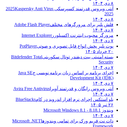
۸ دی ۱۴۰۴
آنتی ویروس قدرتمند کسپرسکی 2025
Kaspersky Anti Virus
2025
۸ دی ۱۴۰۴
فلش پلیر برای مرورگرهای مختلف
Adobe Flash Player
۷ دی ۱۴۰۴
مرورگر محبوب اینترنت اکسپلورر
Internet Explorer
۷ دی ۱۴۰۴
پوت پلیر پخش انواع فایل تصویری و صوتی
PotPlayer
۲۰ خرداد ۱۴۰۵
بسته امنیتی بیت دیفندر توتال سکوریتی
Bitdefender Total
Security
۷ دی ۱۴۰۴
اجرای برنامه بر اساس زبان برنامه نویسی ج
Java SE
Development Kit (JDK)
۷ دی ۱۴۰۴
آنتی ویروس رایگان و قدرتمند آویرا
Avira Free Antivirus
۷ دی ۱۴۰۴
بلو استکس اجرای نرم افزار اندروید در کام
BlueStacks
۲۶ تیر ۱۴۰۵
ویندوز 8.1
8.1 - Microsoft Windows 8.1
۷ دی ۱۴۰۴
دات نت فریم ورک برای تمامی ویندوزها
Microsoft .NET
Framework