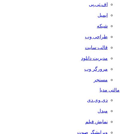
اف.تی.پی
ایمیل
شبکه
طراحی وب
قالب سایت
مدیریت دانلود
مرورگر وب
مسنجر
مالتی مدیا
دی.وی.دی
مبدل
نمایش فیلم
ویرایشگر صوت