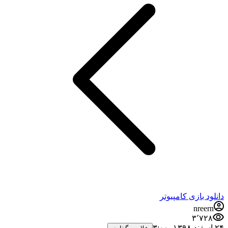
نلود بازی کامپیوتر
nreern
۳٬۷۲۸
‏ ۳:۰۰