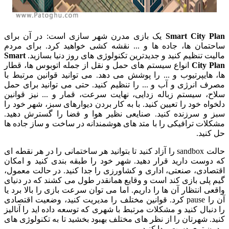
Smart City Pl
یک بازی مدرن شهر سازی است: در آن برای
حتمان ها، جاده ها و ... نقشه کشی خواهید کرد. برای مردم
لیت تنظیم کنید و جدیدترین تکنولوژی های روز دنیا بسازید.
Smart
City Pl
انواع سیستم های حمل و نقل از جمله اتوبوس ها، قطار
، هایپرتیوب و ... را پوشش می دهد. می توانید قوانین مرتبط با
رف انرژی و آب و ... را تنظیم کنید. حتی می توانید برای حمل
اح، سیستم زباله زدایی، نهایت سرعت، قمار و ... نیز قوانین
خواه خود را تعیین کنید. با به کار بردن دیوارهای سبز، شهر خود را
ز و سرزنده کنید. صنایعی نظیر هوا و فضا را گسترش دهید.
کلات ترافیکی را با متد های هوشمندانه در ساخت و ساز جاده ها
 کنید.
حالت sandbox را آزاد کنید تا بتوانید هر ساختمانی را در هر نقطه ای
 دوست دارید قرار دهید. شهر خود را طبقه بندی کنید و امکان
تصادی، صنعتی، اداری و کشاورزی را جدا کنید. در حالت معمول،
م پلی بازی کند است و وقایع همانقدر طول می کشند که در دنیای
قعی انتظار آن ها را داریم. اما می توان سرعت بازی را بالا برد یا
آن را pause کرد. قوانین مختلف را مدیریت کنید، وضعیت اقتصادی
 دنبال کنید و مشکلات مرتبط با شهری که توسعه داده اید را آنالیز
ید. شهرتان را از نظر های مختلف بهبود بخشید تا به تکنولوژی های
رن تری دست پیدا کنید.