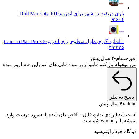
بازی دریفت در شهر برای اندروید
Drift Max City 10.0
۹٬۶۰۶
– اندازه گیری طول سطوح برای اندروید
Cam To Plan Pro 3.6
۷۹٬۳۲۵
یرحسام
۴ سال پیش
 میخوام باز کنم فایلو ارور میده فایل های عین این هام ارور میده
اسخ به نظر
adm
۴ سال پیش
ت شد ایرادی نداره فایل ، ناقص دان شده یا پسورد درست وارد
ه یا از winrar شماست
دگاه خود را بنویسید