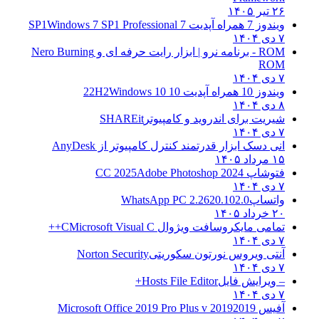
۲۶ تیر ۱۴۰۵
ویندوز 7 همراه آپدیت 7 SP1
Windows 7 SP1 Professional
۷ دی ۱۴۰۴
ROM - برنامه نرو | ابزار رایت حرفه ای و
Nero Burning
ROM
۷ دی ۱۴۰۴
ویندوز 10 همراه آپدیت 10 22H2
Windows 10
۸ دی ۱۴۰۴
شیریت برای اندروید و کامپیوتر
SHAREit
۷ دی ۱۴۰۴
انی دسک ابزار قدرتمند کنترل کامپیوتر از
AnyDesk
۱۵ مرداد ۱۴۰۵
فتوشاپ CC 2025
Adobe Photoshop 2024
۷ دی ۱۴۰۴
واتساپ
WhatsApp PC 2.2620.102.0
۲۰ خرداد ۱۴۰۵
تمامی مایکروسافت ویژوال C
Microsoft Visual C++
۷ دی ۱۴۰۴
آنتی ویروس نورتون سکوریتی
Norton Security
۷ دی ۱۴۰۴
– ویرایش فایل
Hosts File Editor+
۷ دی ۱۴۰۴
آفیس 2019
2019 Microsoft Office 2019 Pro Plus v