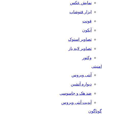
نمایش عکس
ابزار فتوشاپ
فونت
آیکون
تصاویر استوک
تصاویر لایه باز
وکتور
امنیتی
آنتی ویروس
دیواره آتشین
ضد هک و جاسوسی
آپدیت آنتی ویروس
گوناگون