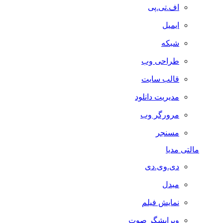
اف.تی.پی
ایمیل
شبکه
طراحی وب
قالب سایت
مدیریت دانلود
مرورگر وب
مسنجر
مالتی مدیا
دی.وی.دی
مبدل
نمایش فیلم
ویرایشگر صوت