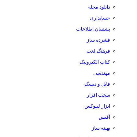
دانلود مجله
حسابداری
پشتیبان اطلاعات
فشرده ساز
فرهنگ لغت
کتاب الکترونیک
مهندسی
فایل و دیسک
سخت افزار
ابزار لینوکس
آفیس
بهینه ساز