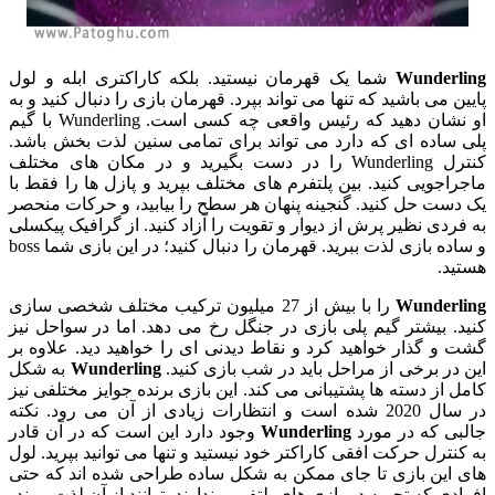
Wunderli
شما یک قهرمان نیستید. بلکه کاراکتری ابله و لول
یین می باشید که تنها می تواند بپرد. قهرمان بازی را دنبال کنید و به
او نشان دهید که رئیس واقعی چه کسی است. Wunderling با گیم
ی ساده ای که دارد می تواند برای تمامی سنین لذت بخش باشد.
کنترل Wunderling را در دست بگیرید و در مکان های مختلف
جراجویی کنید. بین پلتفرم های مختلف بپرید و پازل ها را فقط با
 دست حل کنید. گنجینه پنهان هر سطح را بیابید، و حرکات منحصر
 فردی نظیر پرش از دیوار و تقویت را آزاد کنید. از گرافیک پیکسلی
و ساده بازی لذت ببرید. قهرمان را دنبال کنید؛ در این بازی شما boss
تید.
Wunderli
را با بیش از 27 میلیون ترکیب مختلف شخصی سازی
ید. بیشتر گیم پلی بازی در جنگل رخ می دهد. اما در سواحل نیز
ت و گذار خواهید کرد و نقاط دیدنی ای را خواهید دید. علاوه بر
ن در برخی از مراحل باید در شب بازی کنید.
Wunderling
به شکل
مل از دسته ها پشتیبانی می کند. این بازی برنده جوایز مختلفی نیز
در سال 2020 شده است و انتظارات زیادی از آن می رود. نکته
لبی که در مورد
Wunderling
وجود دارد این است که در آن قادر
 کنترل حرکت افقی کاراکتر خود نیستید و تنها می توانید بپرید. لول
ی این بازی تا جای ممکن به شکل ساده طراحی شده اند که حتی
رادی که تجربه در بازی های پلتفرمر ندارند بتوانند از آن لذت ببرند.