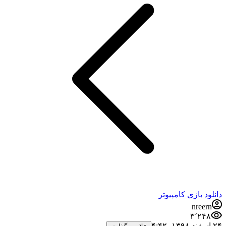
نلود بازی کامپیوتر
nreern
۳٬۲۴۸
‏ ۴:۴۲