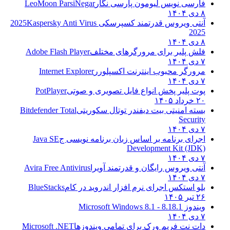
فارسی نویس لیومون پارسی نگار
LeoMoon ParsiNegar
۸ دی ۱۴۰۴
آنتی ویروس قدرتمند کسپرسکی 2025
Kaspersky Anti Virus
2025
۸ دی ۱۴۰۴
فلش پلیر برای مرورگرهای مختلف
Adobe Flash Player
۷ دی ۱۴۰۴
مرورگر محبوب اینترنت اکسپلورر
Internet Explorer
۷ دی ۱۴۰۴
پوت پلیر پخش انواع فایل تصویری و صوتی
PotPlayer
۲۰ خرداد ۱۴۰۵
بسته امنیتی بیت دیفندر توتال سکوریتی
Bitdefender Total
Security
۷ دی ۱۴۰۴
اجرای برنامه بر اساس زبان برنامه نویسی ج
Java SE
Development Kit (JDK)
۷ دی ۱۴۰۴
آنتی ویروس رایگان و قدرتمند آویرا
Avira Free Antivirus
۷ دی ۱۴۰۴
بلو استکس اجرای نرم افزار اندروید در کام
BlueStacks
۲۶ تیر ۱۴۰۵
ویندوز 8.1
8.1 - Microsoft Windows 8.1
۷ دی ۱۴۰۴
دات نت فریم ورک برای تمامی ویندوزها
Microsoft .NET