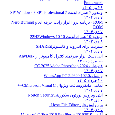
Framework
۲۶ تیر ۱۴۰۵
ویندوز 7 همراه آپدیت 7 SP1
Windows 7 SP1 Professional
۷ دی ۱۴۰۴
ROM - برنامه نرو | ابزار رایت حرفه ای و
Nero Burning
ROM
۷ دی ۱۴۰۴
ویندوز 10 همراه آپدیت 10 22H2
Windows 10
۸ دی ۱۴۰۴
شیریت برای اندروید و کامپیوتر
SHAREit
۷ دی ۱۴۰۴
انی دسک ابزار قدرتمند کنترل کامپیوتر از
AnyDesk
۱۵ مرداد ۱۴۰۵
فتوشاپ CC 2025
Adobe Photoshop 2024
۷ دی ۱۴۰۴
واتساپ
WhatsApp PC 2.2620.102.0
۲۰ خرداد ۱۴۰۵
تمامی مایکروسافت ویژوال C
Microsoft Visual C++
۷ دی ۱۴۰۴
آنتی ویروس نورتون سکوریتی
Norton Security
۷ دی ۱۴۰۴
– ویرایش فایل
Hosts File Editor+
۷ دی ۱۴۰۴
آفیس 2019
2019 Microsoft Office 2019 Pro Plus v