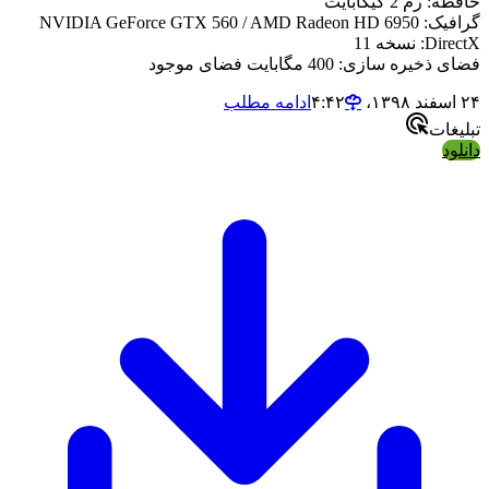
ه: رم 2 گیگابایت
NVIDIA GeForce GTX 560 / AMD Radeon HD 6
Dir: نسخه 11
 ذخیره سازی: 400 مگابایت فضای موجود
‏ ۴:۴۲
ادامه مطلب
لیغات
لود