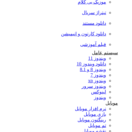
موزیک بی کلام
تیتراژ سریال
دانلود مستند
دانلود کارتون و انیمیشن
فیلم آموزشی
سیستم عامل
ویندوز 11
دانلود ویندوز 10
ویندوز 8 و 8.1
ویندوز 7
ویندوز xp
ویندوز سرور
لینوکس
ویندوز
موبایل
نرم افزار موبایل
بازی موبایل
رینگتون موبایل
تم موبایل
نقشه موبایل