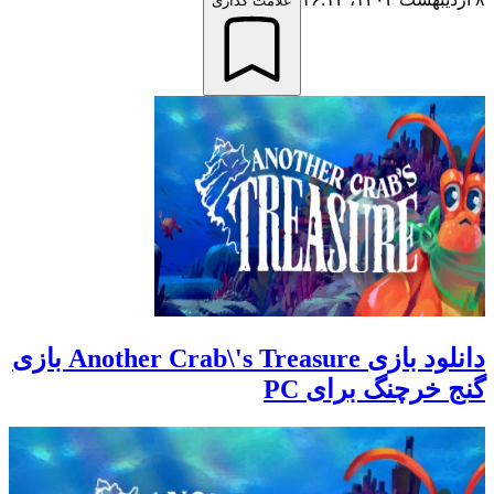
علامت گذاری
دانلود بازی Another Crab\'s Treasure بازی
گنج خرچنگ برای PC