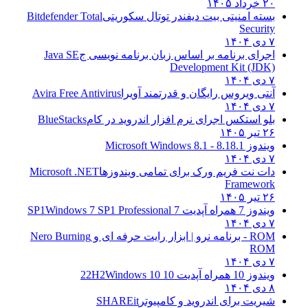
۲۰ خرداد ۱۴۰۵
بسته امنیتی بیت دیفندر توتال سکوریتی
Bitdefender Total
Security
۷ دی ۱۴۰۴
اجرای برنامه بر اساس زبان برنامه نویسی ج
Java SE
Development Kit (JDK)
۷ دی ۱۴۰۴
آنتی ویروس رایگان و قدرتمند آویرا
Avira Free Antivirus
۷ دی ۱۴۰۴
بلو استکس اجرای نرم افزار اندروید در کام
BlueStacks
۲۶ تیر ۱۴۰۵
ویندوز 8.1
8.1 - Microsoft Windows 8.1
۷ دی ۱۴۰۴
دات نت فریم ورک برای تمامی ویندوزها
Microsoft .NET
Framework
۲۶ تیر ۱۴۰۵
ویندوز 7 همراه آپدیت 7 SP1
Windows 7 SP1 Professional
۷ دی ۱۴۰۴
ROM - برنامه نرو | ابزار رایت حرفه ای و
Nero Burning
ROM
۷ دی ۱۴۰۴
ویندوز 10 همراه آپدیت 10 22H2
Windows 10
۸ دی ۱۴۰۴
شیریت برای اندروید و کامپیوتر
SHAREit