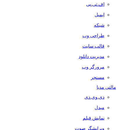
اف.تی.پی
ایمیل
شبکه
طراحی وب
قالب سایت
مدیریت دانلود
مرورگر وب
مسنجر
مالتی مدیا
دی.وی.دی
مبدل
نمایش فیلم
ویرایشگر صوت