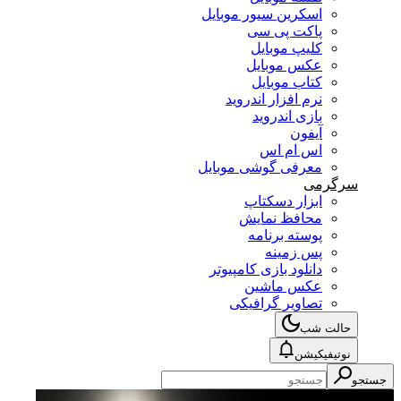
اسکرین سیور موبایل
پاکت پی سی
کلیپ موبایل
عکس موبایل
کتاب موبایل
نرم افزار اندروید
بازی اندروید
آیفون
اس ام اس
معرفی گوشی موبایل
سرگرمی
ابزار دسکتاپ
محافظ نمایش
پوسته برنامه
پس زمینه
دانلود بازی کامپیوتر
عکس ماشین
تصاویر گرافیکی
حالت شب
نوتیفیکیشن
جستجو