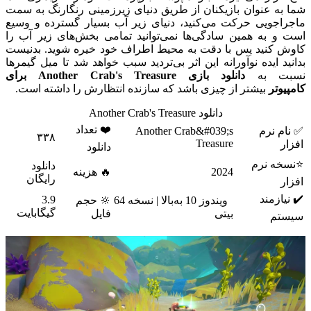
شما به عنوان بازیکنان از طریق دنیای زیرزمینی رنگارنگ به سمت
ماجراجویی حرکت می‌کنید، دنیای زیر آب بسیار گسترده و وسیع
است و به همین سادگی‌ها نمی‌توانید تمامی بخش‌های زیر آب را
کاوش کنید پس با دقت به محیط اطراف خود خیره شوید. بدنیست
بدانید ایده نوآورانه این اثر بی‌تردید سبب خواهد شد تا میل گیمرها
نسبت به
دانلود بازی Another Crab's Treasure برای
کامپیوتر
بیشتر از چیزی باشد که سازنده انتظارش را داشته است.
دانلود Another Crab's Treasure
❤️ تعداد
✅ نام نرم
Another Crab&#039;s
۳۳۸
Treasure
افزار
دانلود
⭐نسخه نرم
دانلود
2024
🔥 هزینه
رایگان
افزار
✔️ نیازمند
3.9
ویندوز 10 به‌بالا | نسخه 64
🔆 حجم
گیگابایت
بیتی
فایل
سیستم