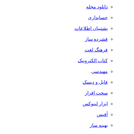
دانلود مجله
حسابداری
پشتیبان اطلاعات
فشرده ساز
فرهنگ لغت
کتاب الکترونیک
مهندسی
فایل و دیسک
سخت افزار
ابزار لینوکس
آفیس
بهینه ساز