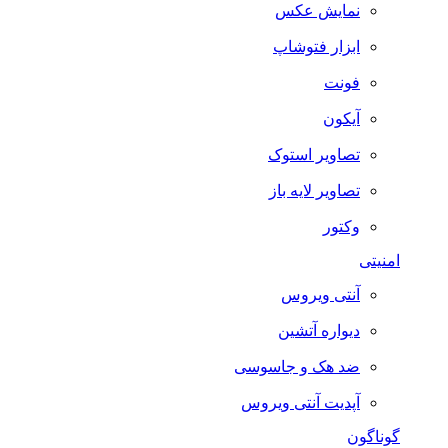
نمایش عکس
ابزار فتوشاپ
فونت
آیکون
تصاویر استوک
تصاویر لایه باز
وکتور
امنیتی
آنتی ویروس
دیواره آتشین
ضد هک و جاسوسی
آپدیت آنتی ویروس
گوناگون