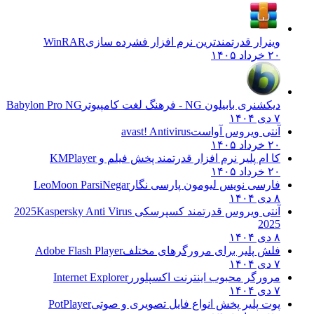
وینرار قدرتمندترین نرم افزار فشرده سازی
WinRAR
۲۰ خرداد ۱۴۰۵
دیکشنری بابیلون NG - فرهنگ لغت کامپیوتر
Babylon Pro NG
۷ دی ۱۴۰۴
آنتی ویروس آواست
avast! Antivirus
۲۰ خرداد ۱۴۰۵
کا ام پلیر نرم افزار قدرتمند پخش فیلم و
KMPlayer
۲۰ خرداد ۱۴۰۵
فارسی نویس لیومون پارسی نگار
LeoMoon ParsiNegar
۸ دی ۱۴۰۴
آنتی ویروس قدرتمند کسپرسکی 2025
Kaspersky Anti Virus
2025
۸ دی ۱۴۰۴
فلش پلیر برای مرورگرهای مختلف
Adobe Flash Player
۷ دی ۱۴۰۴
مرورگر محبوب اینترنت اکسپلورر
Internet Explorer
۷ دی ۱۴۰۴
پوت پلیر پخش انواع فایل تصویری و صوتی
PotPlayer