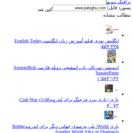
ترافیک نیم‌بها
پسورد فایل:
کپی شد
مطالب مشابه
انگلیش تودی فیلم آموزش زبان انگليسی
English Today
۵۵۹٬۳۳۵
انیمیشن سریالی باب اسفنجی دوبله فارسی
SpongeBob
SquarePants
۱٬۵۸۳٬۱۳۶
بازی | بازی نبرد خرچنگ برای اندروید
Crab War v3.68
۷٬۰۷۲
بازی World: پلی به سوی جهانی دیگر برای اندروید
Bridge
Another World Alice in Shadowla