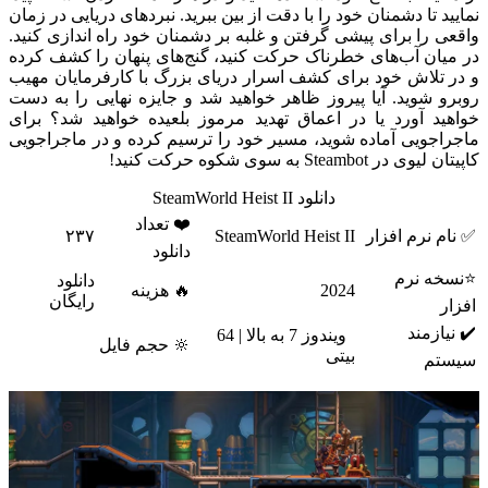
نمایید تا دشمنان خود را با دقت از بین ببرید. نبردهای دریایی در زمان
واقعی را برای پیشی گرفتن و غلبه بر دشمنان خود راه اندازی کنید.
در میان آب‌های خطرناک حرکت کنید، گنج‌های پنهان را کشف کرده
و در تلاش خود برای کشف اسرار دریای بزرگ با کارفرمایان مهیب
روبرو شوید. آیا پیروز ظاهر خواهید شد و جایزه نهایی را به دست
خواهید آورد یا در اعماق تهدید مرموز بلعیده خواهید شد؟ برای
ماجراجویی آماده شوید، مسیر خود را ترسیم کرده و در ماجراجویی
کاپیتان لیوی در Steambot به سوی شکوه حرکت کنید!
دانلود SteamWorld Heist II
❤️ تعداد
✅ نام نرم افزار
SteamWorld Heist II
۲۳۷
دانلود
⭐نسخه نرم
دانلود
2024
🔥 هزینه
رایگان
افزار
✔️ نیازمند
ویندوز 7 به بالا | 64
🔆 حجم فایل
بیتی
سیستم