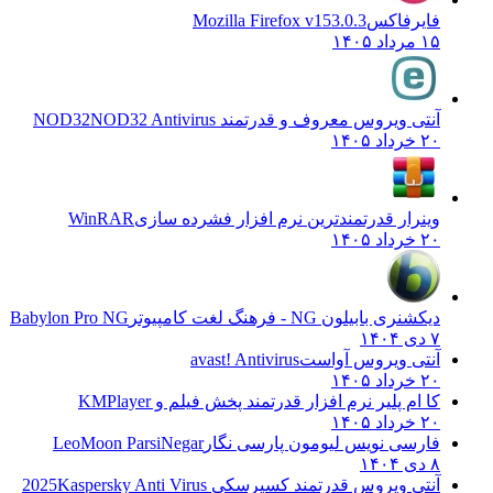
فایرفاکس
Mozilla Firefox v153.0.3
۱۵ مرداد ۱۴۰۵
آنتی ویروس معروف و قدرتمند NOD32
NOD32 Antivirus
۲۰ خرداد ۱۴۰۵
وینرار قدرتمندترین نرم افزار فشرده سازی
WinRAR
۲۰ خرداد ۱۴۰۵
دیکشنری بابیلون NG - فرهنگ لغت کامپیوتر
Babylon Pro NG
۷ دی ۱۴۰۴
آنتی ویروس آواست
avast! Antivirus
۲۰ خرداد ۱۴۰۵
کا ام پلیر نرم افزار قدرتمند پخش فیلم و
KMPlayer
۲۰ خرداد ۱۴۰۵
فارسی نویس لیومون پارسی نگار
LeoMoon ParsiNegar
۸ دی ۱۴۰۴
آنتی ویروس قدرتمند کسپرسکی 2025
Kaspersky Anti Virus