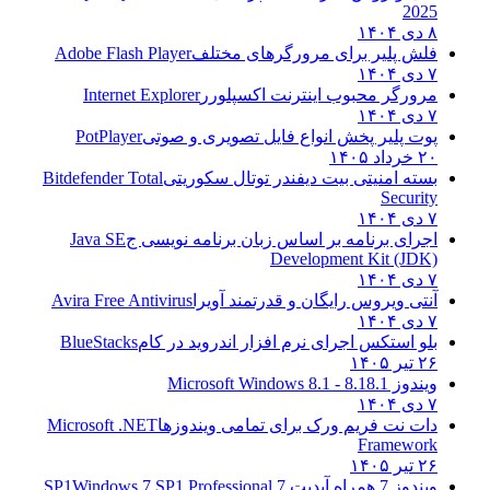
2025
۸ دی ۱۴۰۴
فلش پلیر برای مرورگرهای مختلف
Adobe Flash Player
۷ دی ۱۴۰۴
مرورگر محبوب اینترنت اکسپلورر
Internet Explorer
۷ دی ۱۴۰۴
پوت پلیر پخش انواع فایل تصویری و صوتی
PotPlayer
۲۰ خرداد ۱۴۰۵
بسته امنیتی بیت دیفندر توتال سکوریتی
Bitdefender Total
Security
۷ دی ۱۴۰۴
اجرای برنامه بر اساس زبان برنامه نویسی ج
Java SE
Development Kit (JDK)
۷ دی ۱۴۰۴
آنتی ویروس رایگان و قدرتمند آویرا
Avira Free Antivirus
۷ دی ۱۴۰۴
بلو استکس اجرای نرم افزار اندروید در کام
BlueStacks
۲۶ تیر ۱۴۰۵
ویندوز 8.1
8.1 - Microsoft Windows 8.1
۷ دی ۱۴۰۴
دات نت فریم ورک برای تمامی ویندوزها
Microsoft .NET
Framework
۲۶ تیر ۱۴۰۵
ویندوز 7 همراه آپدیت 7 SP1
Windows 7 SP1 Professional