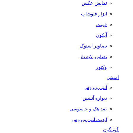
نمایش عکس
ابزار فتوشاپ
فونت
آیکون
تصاویر استوک
تصاویر لایه باز
وکتور
امنیتی
آنتی ویروس
دیواره آتشین
ضد هک و جاسوسی
آپدیت آنتی ویروس
گوناگون