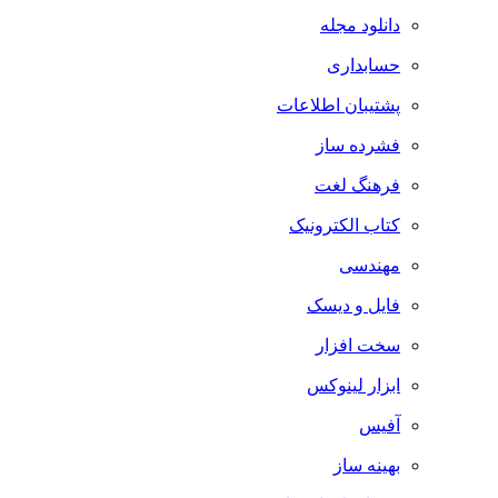
دانلود مجله
حسابداری
پشتیبان اطلاعات
فشرده ساز
فرهنگ لغت
کتاب الکترونیک
مهندسی
فایل و دیسک
سخت افزار
ابزار لینوکس
آفیس
بهینه ساز