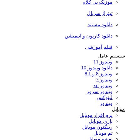
موزیک بی کلام
تیتراژ سریال
دانلود مستند
دانلود کارتون و انیمیشن
فیلم آموزشی
سیستم عامل
ویندوز 11
دانلود ویندوز 10
ویندوز 8 و 8.1
ویندوز 7
ویندوز xp
ویندوز سرور
لینوکس
ویندوز
موبایل
نرم افزار موبایل
بازی موبایل
رینگتون موبایل
تم موبایل
نقشه موبایل