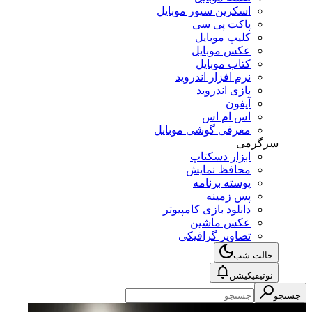
اسکرین سیور موبایل
پاکت پی سی
کلیپ موبایل
عکس موبایل
کتاب موبایل
نرم افزار اندروید
بازی اندروید
آیفون
اس ام اس
معرفی گوشی موبایل
سرگرمی
ابزار دسکتاپ
محافظ نمایش
پوسته برنامه
پس زمینه
دانلود بازی کامپیوتر
عکس ماشین
تصاویر گرافیکی
حالت شب
نوتیفیکیشن
جستجو