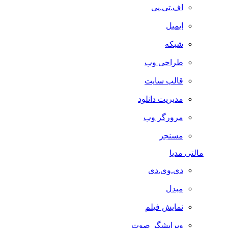
اف.تی.پی
ایمیل
شبکه
طراحی وب
قالب سایت
مدیریت دانلود
مرورگر وب
مسنجر
مالتی مدیا
دی.وی.دی
مبدل
نمایش فیلم
ویرایشگر صوت