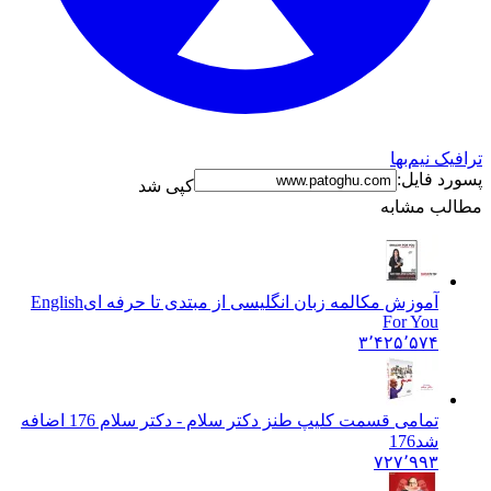
ترافیک نیم‌بها
پسورد فایل:
کپی شد
مطالب مشابه
آموزش مکالمه زبان انگلیسی از مبتدی تا حرفه ای
English
For You
۳٬۴۲۵٬۵۷۴
تمامی قسمت کلیپ طنز دکتر سلام - دکتر سلام 176 اضافه
شد
176
۷۲۷٬۹۹۳