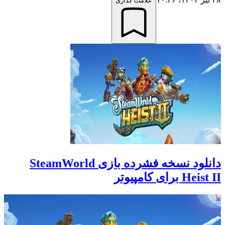
علامت گذاری
دانلود نسخه فشرده بازی SteamWorld
Heist II برای کامپیوتر