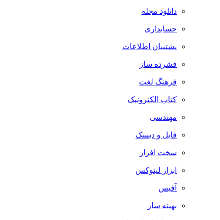
دانلود مجله
حسابداری
پشتیبان اطلاعات
فشرده ساز
فرهنگ لغت
کتاب الکترونیک
مهندسی
فایل و دیسک
سخت افزار
ابزار لینوکس
آفیس
بهینه ساز