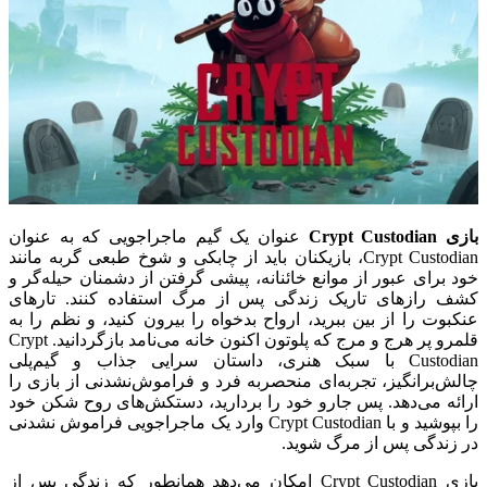
بازی Crypt Custodian
عنوان یک گیم ماجراجویی که به عنوان
Crypt Custodian، بازیکنان باید از چابکی و شوخ طبعی گربه مانند
خود برای عبور از موانع خائنانه، پیشی گرفتن از دشمنان حیله‌گر و
کشف رازهای تاریک زندگی پس از مرگ استفاده کنند. تارهای
عنکبوت را از بین ببرید، ارواح بدخواه را بیرون کنید، و نظم را به
قلمرو پر هرج و مرج که پلوتون اکنون خانه می‌نامد بازگردانید. Crypt
Custodian با سبک هنری، داستان سرایی جذاب و گیم‌پلی
چالش‌برانگیز، تجربه‌ای منحصربه فرد و فراموش‌نشدنی از بازی را
ارائه می‌دهد. پس جارو خود را بردارید، دستکش‌های روح شکن خود
را بپوشید و با Crypt Custodian وارد یک ماجراجویی فراموش نشدنی
در زندگی پس از مرگ شوید.
بازی Crypt Custodian امکان می‌دهد همانطور که زندگی پس از