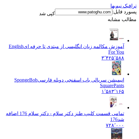
ترافیک نیم‌بها
پسورد فایل:
کپی شد
مطالب مشابه
آموزش مکالمه زبان انگلیسی از مبتدی تا حرفه ای
English
For You
۳٬۴۲۵٬۵۸۸
انیمیشن سریالی باب اسفنجی دوبله فارسی
SpongeBob
SquarePants
۱٬۵۸۳٬۱۶۵
تمامی قسمت کلیپ طنز دکتر سلام - دکتر سلام 176 اضافه
شد
176
۷۲۸٬۰۰۰