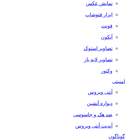
نمایش عکس
ابزار فتوشاپ
فونت
آیکون
تصاویر استوک
تصاویر لایه باز
وکتور
امنیتی
آنتی ویروس
دیواره آتشین
ضد هک و جاسوسی
آپدیت آنتی ویروس
گوناگون