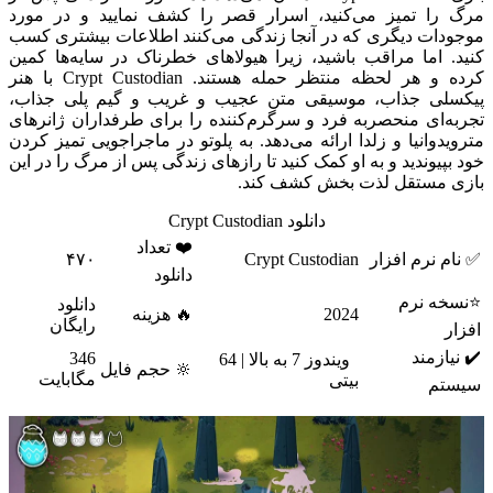
مرگ را تمیز می‌کنید، اسرار قصر را کشف نمایید و در مورد
موجودات دیگری که در آنجا زندگی می‌کنند اطلاعات بیشتری کسب
کنید. اما مراقب باشید، زیرا هیولاهای خطرناک در سایه‌ها کمین
کرده و هر لحظه منتظر حمله هستند. Crypt Custodian با هنر
پیکسلی جذاب، موسیقی متن عجیب و غریب و گیم پلی جذاب،
تجربه‌ای منحصربه فرد و سرگرم‌کننده را برای طرفداران ژانرهای
مترویدوانیا و زلدا ارائه می‌دهد. به پلوتو در ماجراجویی تمیز کردن
خود بپیوندید و به او کمک کنید تا رازهای زندگی پس از مرگ را در این
بازی مستقل لذت بخش کشف کند.
دانلود Crypt Custodian
❤️ تعداد
✅ نام نرم افزار
Crypt Custodian
۴۷۰
دانلود
⭐نسخه نرم
دانلود
2024
🔥 هزینه
رایگان
افزار
✔️ نیازمند
346
ویندوز 7 به بالا | 64
🔆 حجم فایل
مگابایت
بیتی
سیستم