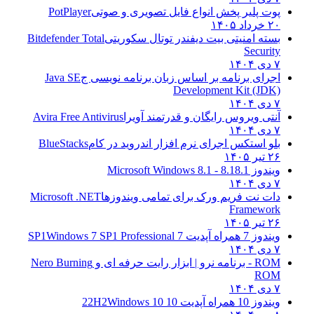
پوت پلیر پخش انواع فایل تصویری و صوتی
PotPlayer
۲۰ خرداد ۱۴۰۵
بسته امنیتی بیت دیفندر توتال سکوریتی
Bitdefender Total
Security
۷ دی ۱۴۰۴
اجرای برنامه بر اساس زبان برنامه نویسی ج
Java SE
Development Kit (JDK)
۷ دی ۱۴۰۴
آنتی ویروس رایگان و قدرتمند آویرا
Avira Free Antivirus
۷ دی ۱۴۰۴
بلو استکس اجرای نرم افزار اندروید در کام
BlueStacks
۲۶ تیر ۱۴۰۵
ویندوز 8.1
8.1 - Microsoft Windows 8.1
۷ دی ۱۴۰۴
دات نت فریم ورک برای تمامی ویندوزها
Microsoft .NET
Framework
۲۶ تیر ۱۴۰۵
ویندوز 7 همراه آپدیت 7 SP1
Windows 7 SP1 Professional
۷ دی ۱۴۰۴
ROM - برنامه نرو | ابزار رایت حرفه ای و
Nero Burning
ROM
۷ دی ۱۴۰۴
ویندوز 10 همراه آپدیت 10 22H2
Windows 10