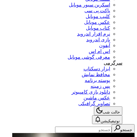
اسکرین سیور موبایل
پاکت پی سی
کلیپ موبایل
عکس موبایل
کتاب موبایل
نرم افزار اندروید
بازی اندروید
آیفون
اس ام اس
معرفی گوشی موبایل
سرگرمی
ابزار دسکتاپ
محافظ نمایش
پوسته برنامه
پس زمینه
دانلود بازی کامپیوتر
عکس ماشین
تصاویر گرافیکی
حالت شب
نوتیفیکیشن
جستجو