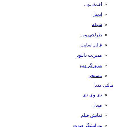
اف.تی.پی
ایمیل
شبکه
طراحی وب
قالب سایت
مدیریت دانلود
مرورگر وب
مسنجر
مالتی مدیا
دی.وی.دی
مبدل
نمایش فیلم
ویرایشگر صوت