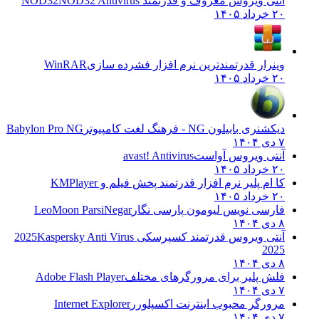
آنتی ویروس معروف و قدرتمند NOD32
NOD32 Antivirus
۲۰ خرداد ۱۴۰۵
وینرار قدرتمندترین نرم افزار فشرده سازی
WinRAR
۲۰ خرداد ۱۴۰۵
دیکشنری بابیلون NG - فرهنگ لغت کامپیوتر
Babylon Pro NG
۷ دی ۱۴۰۴
آنتی ویروس آواست
avast! Antivirus
۲۰ خرداد ۱۴۰۵
کا ام پلیر نرم افزار قدرتمند پخش فیلم و
KMPlayer
۲۰ خرداد ۱۴۰۵
فارسی نویس لیومون پارسی نگار
LeoMoon ParsiNegar
۸ دی ۱۴۰۴
آنتی ویروس قدرتمند کسپرسکی 2025
Kaspersky Anti Virus
2025
۸ دی ۱۴۰۴
فلش پلیر برای مرورگرهای مختلف
Adobe Flash Player
۷ دی ۱۴۰۴
مرورگر محبوب اینترنت اکسپلورر
Internet Explorer
۷ دی ۱۴۰۴