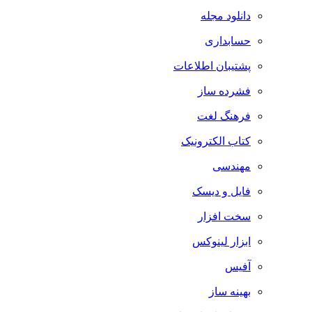
دانلود مجله
حسابداری
پشتیبان اطلاعات
فشرده ساز
فرهنگ لغت
کتاب الکترونیک
مهندسی
فایل و دیسک
سخت افزار
ابزار لینوکس
آفیس
بهینه ساز