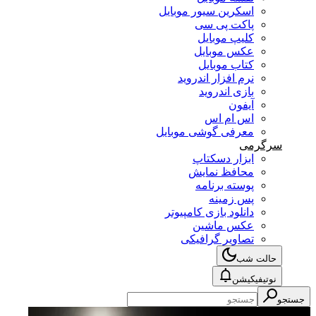
اسکرین سیور موبایل
پاکت پی سی
کلیپ موبایل
عکس موبایل
کتاب موبایل
نرم افزار اندروید
بازی اندروید
آیفون
اس ام اس
معرفی گوشی موبایل
سرگرمی
ابزار دسکتاپ
محافظ نمایش
پوسته برنامه
پس زمینه
دانلود بازی کامپیوتر
عکس ماشین
تصاویر گرافیکی
حالت شب
نوتیفیکیشن
جستجو