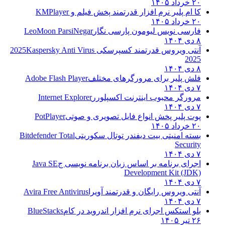
۲۰ خرداد ۱۴۰۵
کا ام پلیر نرم افزار قدرتمند پخش فیلم و
KMPlayer
۲۰ خرداد ۱۴۰۵
فارسی نویس لیومون پارسی نگار
LeoMoon ParsiNegar
۸ دی ۱۴۰۴
آنتی ویروس قدرتمند کسپرسکی 2025
Kaspersky Anti Virus
2025
۸ دی ۱۴۰۴
فلش پلیر برای مرورگرهای مختلف
Adobe Flash Player
۷ دی ۱۴۰۴
مرورگر محبوب اینترنت اکسپلورر
Internet Explorer
۷ دی ۱۴۰۴
پوت پلیر پخش انواع فایل تصویری و صوتی
PotPlayer
۲۰ خرداد ۱۴۰۵
بسته امنیتی بیت دیفندر توتال سکوریتی
Bitdefender Total
Security
۷ دی ۱۴۰۴
اجرای برنامه بر اساس زبان برنامه نویسی ج
Java SE
Development Kit (JDK)
۷ دی ۱۴۰۴
آنتی ویروس رایگان و قدرتمند آویرا
Avira Free Antivirus
۷ دی ۱۴۰۴
بلو استکس اجرای نرم افزار اندروید در کام
BlueStacks
۲۶ تیر ۱۴۰۵