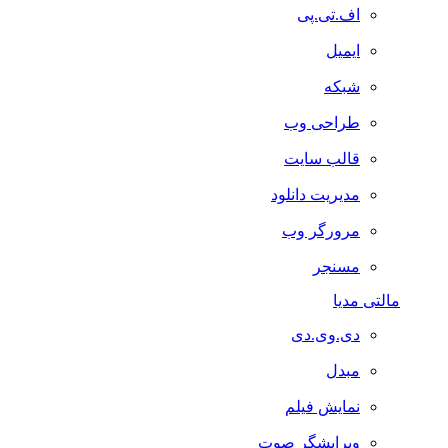
اف.تی.پی
ایمیل
شبکه
طراحی وب
قالب سایت
مدیریت دانلود
مرورگر وب
مسنجر
مالتی مدیا
دی.وی.دی
مبدل
نمایش فیلم
ویرایشگر صوت