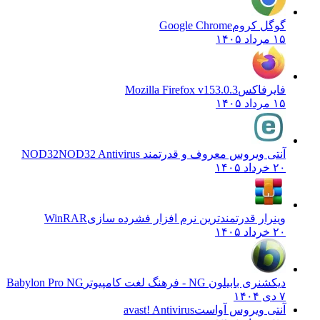
گوگل کروم
Google Chrome
۱۵ مرداد ۱۴۰۵
فایرفاکس
Mozilla Firefox v153.0.3
۱۵ مرداد ۱۴۰۵
آنتی ویروس معروف و قدرتمند NOD32
NOD32 Antivirus
۲۰ خرداد ۱۴۰۵
وینرار قدرتمندترین نرم افزار فشرده سازی
WinRAR
۲۰ خرداد ۱۴۰۵
دیکشنری بابیلون NG - فرهنگ لغت کامپیوتر
Babylon Pro NG
۷ دی ۱۴۰۴
آنتی ویروس آواست
avast! Antivirus