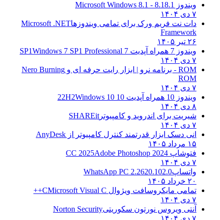
ویندوز 8.1
8.1 - Microsoft Windows 8.1
۷ دی ۱۴۰۴
دات نت فریم ورک برای تمامی ویندوزها
Microsoft .NET
Framework
۲۶ تیر ۱۴۰۵
ویندوز 7 همراه آپدیت 7 SP1
Windows 7 SP1 Professional
۷ دی ۱۴۰۴
ROM - برنامه نرو | ابزار رایت حرفه ای و
Nero Burning
ROM
۷ دی ۱۴۰۴
ویندوز 10 همراه آپدیت 10 22H2
Windows 10
۸ دی ۱۴۰۴
شیریت برای اندروید و کامپیوتر
SHAREit
۷ دی ۱۴۰۴
انی دسک ابزار قدرتمند کنترل کامپیوتر از
AnyDesk
۱۵ مرداد ۱۴۰۵
فتوشاپ CC 2025
Adobe Photoshop 2024
۷ دی ۱۴۰۴
واتساپ
WhatsApp PC 2.2620.102.0
۲۰ خرداد ۱۴۰۵
تمامی مایکروسافت ویژوال C
Microsoft Visual C++
۷ دی ۱۴۰۴
آنتی ویروس نورتون سکوریتی
Norton Security
۷ دی ۱۴۰۴