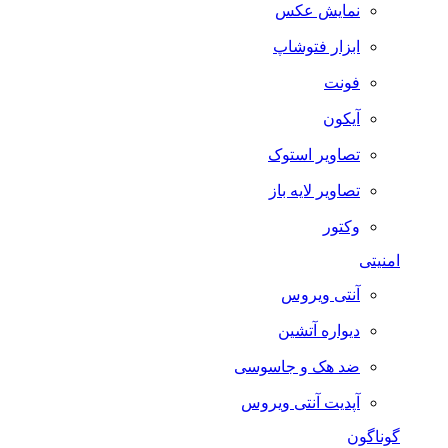
نمایش عکس
ابزار فتوشاپ
فونت
آیکون
تصاویر استوک
تصاویر لایه باز
وکتور
امنیتی
آنتی ویروس
دیواره آتشین
ضد هک و جاسوسی
آپدیت آنتی ویروس
گوناگون