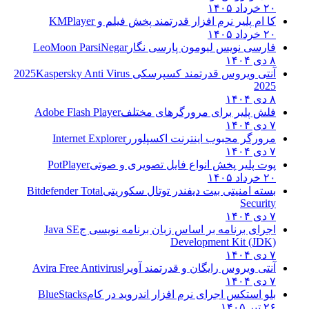
۲۰ خرداد ۱۴۰۵
کا ام پلیر نرم افزار قدرتمند پخش فیلم و
KMPlayer
۲۰ خرداد ۱۴۰۵
فارسی نویس لیومون پارسی نگار
LeoMoon ParsiNegar
۸ دی ۱۴۰۴
آنتی ویروس قدرتمند کسپرسکی 2025
Kaspersky Anti Virus
2025
۸ دی ۱۴۰۴
فلش پلیر برای مرورگرهای مختلف
Adobe Flash Player
۷ دی ۱۴۰۴
مرورگر محبوب اینترنت اکسپلورر
Internet Explorer
۷ دی ۱۴۰۴
پوت پلیر پخش انواع فایل تصویری و صوتی
PotPlayer
۲۰ خرداد ۱۴۰۵
بسته امنیتی بیت دیفندر توتال سکوریتی
Bitdefender Total
Security
۷ دی ۱۴۰۴
اجرای برنامه بر اساس زبان برنامه نویسی ج
Java SE
Development Kit (JDK)
۷ دی ۱۴۰۴
آنتی ویروس رایگان و قدرتمند آویرا
Avira Free Antivirus
۷ دی ۱۴۰۴
بلو استکس اجرای نرم افزار اندروید در کام
BlueStacks
۲۶ تیر ۱۴۰۵