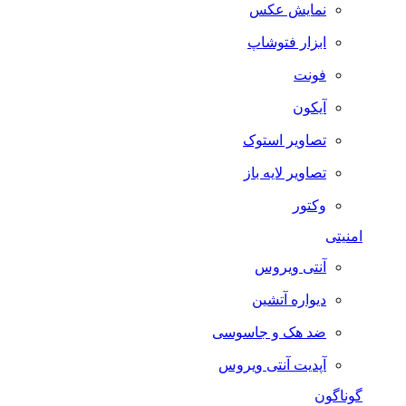
نمایش عکس
ابزار فتوشاپ
فونت
آیکون
تصاویر استوک
تصاویر لایه باز
وکتور
امنیتی
آنتی ویروس
دیواره آتشین
ضد هک و جاسوسی
آپدیت آنتی ویروس
گوناگون