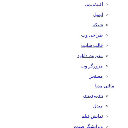
اف.تی.پی
ایمیل
شبکه
طراحی وب
قالب سایت
مدیریت دانلود
مرورگر وب
مسنجر
مالتی مدیا
دی.وی.دی
مبدل
نمایش فیلم
ویرایشگر صوت