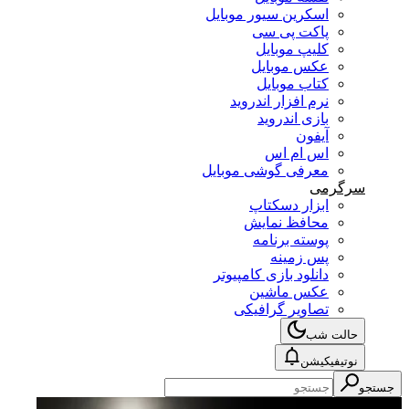
اسکرین سیور موبایل
پاکت پی سی
کلیپ موبایل
عکس موبایل
کتاب موبایل
نرم افزار اندروید
بازی اندروید
آیفون
اس ام اس
معرفی گوشی موبایل
سرگرمی
ابزار دسکتاپ
محافظ نمایش
پوسته برنامه
پس زمینه
دانلود بازی کامپیوتر
عکس ماشین
تصاویر گرافیکی
حالت شب
نوتیفیکیشن
جستجو