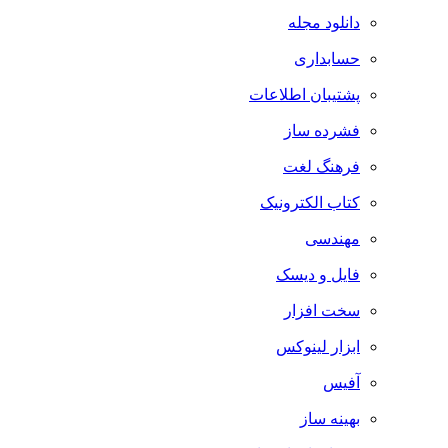
دانلود مجله
حسابداری
پشتیبان اطلاعات
فشرده ساز
فرهنگ لغت
کتاب الکترونیک
مهندسی
فایل و دیسک
سخت افزار
ابزار لینوکس
آفیس
بهینه ساز