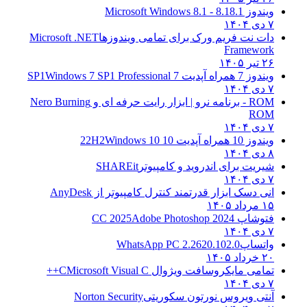
ویندوز 8.1
8.1 - Microsoft Windows 8.1
۷ دی ۱۴۰۴
دات نت فریم ورک برای تمامی ویندوزها
Microsoft .NET
Framework
۲۶ تیر ۱۴۰۵
ویندوز 7 همراه آپدیت 7 SP1
Windows 7 SP1 Professional
۷ دی ۱۴۰۴
ROM - برنامه نرو | ابزار رایت حرفه ای و
Nero Burning
ROM
۷ دی ۱۴۰۴
ویندوز 10 همراه آپدیت 10 22H2
Windows 10
۸ دی ۱۴۰۴
شیریت برای اندروید و کامپیوتر
SHAREit
۷ دی ۱۴۰۴
انی دسک ابزار قدرتمند کنترل کامپیوتر از
AnyDesk
۱۵ مرداد ۱۴۰۵
فتوشاپ CC 2025
Adobe Photoshop 2024
۷ دی ۱۴۰۴
واتساپ
WhatsApp PC 2.2620.102.0
۲۰ خرداد ۱۴۰۵
تمامی مایکروسافت ویژوال C
Microsoft Visual C++
۷ دی ۱۴۰۴
آنتی ویروس نورتون سکوریتی
Norton Security