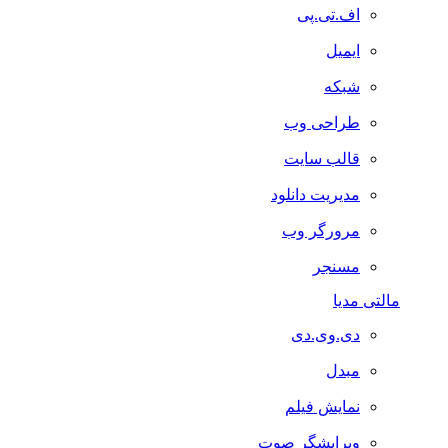
اف.تی.پی
ایمیل
شبکه
طراحی وب
قالب سایت
مدیریت دانلود
مرورگر وب
مسنجر
مالتی مدیا
دی.وی.دی
مبدل
نمایش فیلم
ویرایشگر صوت