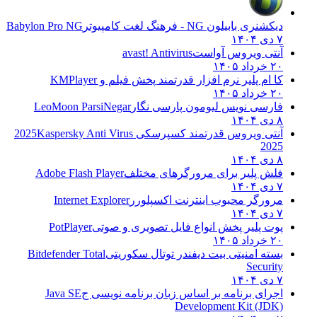
دیکشنری بابیلون NG - فرهنگ لغت کامپیوتر
Babylon Pro NG
۷ دی ۱۴۰۴
آنتی ویروس آواست
avast! Antivirus
۲۰ خرداد ۱۴۰۵
کا ام پلیر نرم افزار قدرتمند پخش فیلم و
KMPlayer
۲۰ خرداد ۱۴۰۵
فارسی نویس لیومون پارسی نگار
LeoMoon ParsiNegar
۸ دی ۱۴۰۴
آنتی ویروس قدرتمند کسپرسکی 2025
Kaspersky Anti Virus
2025
۸ دی ۱۴۰۴
فلش پلیر برای مرورگرهای مختلف
Adobe Flash Player
۷ دی ۱۴۰۴
مرورگر محبوب اینترنت اکسپلورر
Internet Explorer
۷ دی ۱۴۰۴
پوت پلیر پخش انواع فایل تصویری و صوتی
PotPlayer
۲۰ خرداد ۱۴۰۵
بسته امنیتی بیت دیفندر توتال سکوریتی
Bitdefender Total
Security
۷ دی ۱۴۰۴
اجرای برنامه بر اساس زبان برنامه نویسی ج
Java SE
Development Kit (JDK)