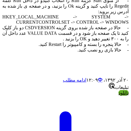
- از منوی Start گزینه Run را انتخاب کنیدو در داخل Run کلمه
Regedit را تایپ کنید و گزینه Ok را بزنید، و در صفحه ی باز شده به
 زیر بروید:
HKEY_LOCAL_MACHINE -> SYSTEM 
CURRENTCONTROLSET -> CONTROL -> WIND
- حالا در صفحه باز شده بروی گزینه CSDVERSION دو باز کلیک
کنید تا یک صفحه باز شود و در قسمت VALUE DATA عدد داخل آن
زنید .
 پنجره را بسته و کامپیوتر را Restart کنید.
لا بازی رو نصب کنید.
ادامه مطلب
ات
د