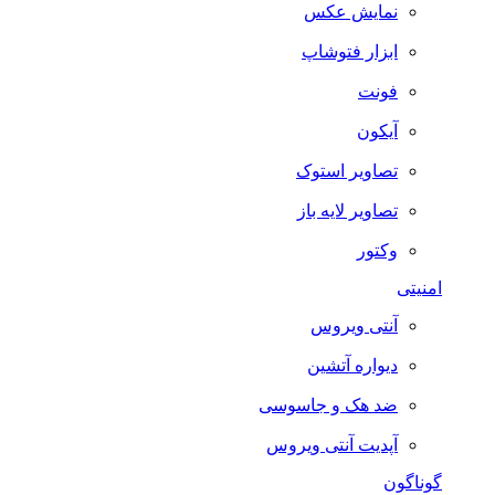
نمایش عکس
ابزار فتوشاپ
فونت
آیکون
تصاویر استوک
تصاویر لایه باز
وکتور
امنیتی
آنتی ویروس
دیواره آتشین
ضد هک و جاسوسی
آپدیت آنتی ویروس
گوناگون