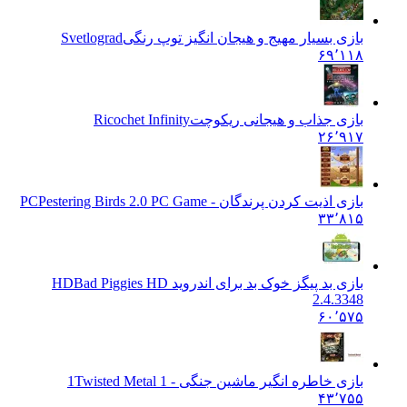
بازی بسیار مهیج و هیجان انگیز توپ رنگی
Svetlograd
۶۹٬۱۱۸
بازی جذاب و هیجانی ریکوچت
Ricochet Infinity
۲۶٬۹۱۷
بازی اذیت کردن پرندگان - PC
Pestering Birds 2.0 PC Game
۳۳٬۸۱۵
بازی بد پیگز خوک بد برای اندروید HD
Bad Piggies HD
2.4.3348
۶۰٬۵۷۵
بازی خاطره انگیر ماشین جنگی - 1
Twisted Metal 1
۴۳٬۷۵۵