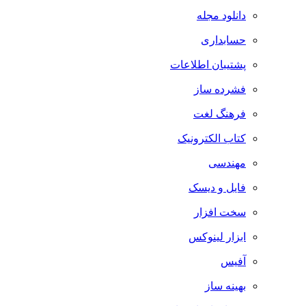
دانلود مجله
حسابداری
پشتیبان اطلاعات
فشرده ساز
فرهنگ لغت
کتاب الکترونیک
مهندسی
فایل و دیسک
سخت افزار
ابزار لینوکس
آفیس
بهینه ساز