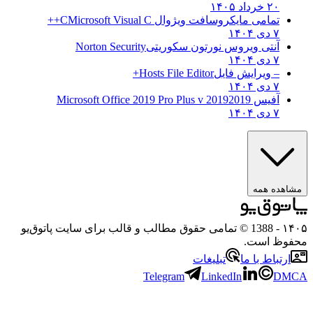
۲۰ خرداد ۱۴۰۵
تمامی مایکروسافت ویژوال C
Microsoft Visual C++
۷ دی ۱۴۰۴
آنتی ویروس نورتون سکوریتی
Norton Security
۷ دی ۱۴۰۴
– ویرایش فایل
Hosts File Editor+
۷ دی ۱۴۰۴
آفیس 2019
2019 Microsoft Office 2019 Pro Plus v
۷ دی ۱۴۰۴
هده همه
۱
- 1388 © تمامی حقوق مطالب و قالب برای سایت پاتوق‌یو
وظ است.
رتباط با ما
تبلیغات
Telegram
LinkedIn
D