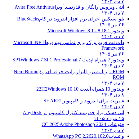
۷ دی ۱۴۰۴
آنتی ویروس رایگان و قدرتمند آویرا
Avira Free Antivirus
۷ دی ۱۴۰۴
بلو استکس اجرای نرم افزار اندروید در کام
BlueStacks
۲۶ تیر ۱۴۰۵
ویندوز 8.1
8.1 - Microsoft Windows 8.1
۷ دی ۱۴۰۴
دات نت فریم ورک برای تمامی ویندوزها
Microsoft .NET
Framework
۲۶ تیر ۱۴۰۵
ویندوز 7 همراه آپدیت 7 SP1
Windows 7 SP1 Professional
۷ دی ۱۴۰۴
ROM - برنامه نرو | ابزار رایت حرفه ای و
Nero Burning
ROM
۷ دی ۱۴۰۴
ویندوز 10 همراه آپدیت 10 22H2
Windows 10
۸ دی ۱۴۰۴
شیریت برای اندروید و کامپیوتر
SHAREit
۷ دی ۱۴۰۴
انی دسک ابزار قدرتمند کنترل کامپیوتر از
AnyDesk
۱۵ مرداد ۱۴۰۵
فتوشاپ CC 2025
Adobe Photoshop 2024
۷ دی ۱۴۰۴
واتساپ
WhatsApp PC 2.2620.102.0