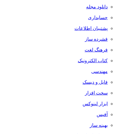
دانلود مجله
حسابداری
پشتیبان اطلاعات
فشرده ساز
فرهنگ لغت
کتاب الکترونیک
مهندسی
فایل و دیسک
سخت افزار
ابزار لینوکس
آفیس
بهینه ساز