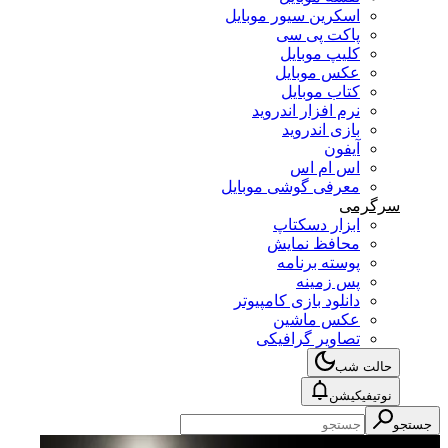
اسکرین سیور موبایل
پاکت پی سی
کلیپ موبایل
عکس موبایل
کتاب موبایل
نرم افزار اندروید
بازی اندروید
آیفون
اس ام اس
معرفی گوشی موبایل
سرگرمی
ابزار دسکتاپ
محافظ نمایش
پوسته برنامه
پس زمینه
دانلود بازی کامپیوتر
عکس ماشین
تصاویر گرافیکی
حالت شب
نوتیفیکیشن
جستجو