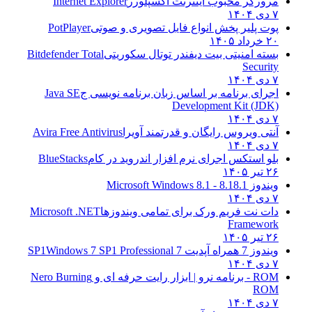
مرورگر محبوب اینترنت اکسپلورر
Internet Explorer
۷ دی ۱۴۰۴
پوت پلیر پخش انواع فایل تصویری و صوتی
PotPlayer
۲۰ خرداد ۱۴۰۵
بسته امنیتی بیت دیفندر توتال سکوریتی
Bitdefender Total
Security
۷ دی ۱۴۰۴
اجرای برنامه بر اساس زبان برنامه نویسی ج
Java SE
Development Kit (JDK)
۷ دی ۱۴۰۴
آنتی ویروس رایگان و قدرتمند آویرا
Avira Free Antivirus
۷ دی ۱۴۰۴
بلو استکس اجرای نرم افزار اندروید در کام
BlueStacks
۲۶ تیر ۱۴۰۵
ویندوز 8.1
8.1 - Microsoft Windows 8.1
۷ دی ۱۴۰۴
دات نت فریم ورک برای تمامی ویندوزها
Microsoft .NET
Framework
۲۶ تیر ۱۴۰۵
ویندوز 7 همراه آپدیت 7 SP1
Windows 7 SP1 Professional
۷ دی ۱۴۰۴
ROM - برنامه نرو | ابزار رایت حرفه ای و
Nero Burning
ROM
۷ دی ۱۴۰۴