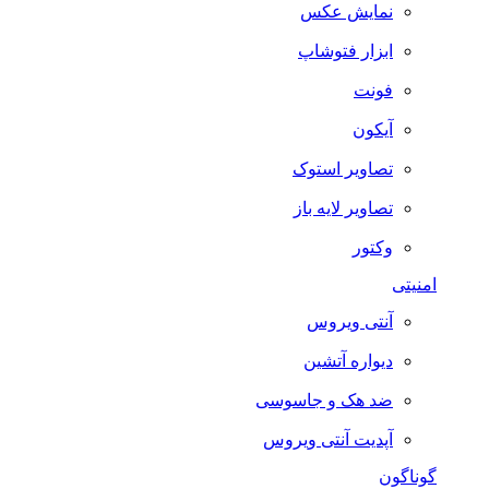
نمایش عکس
ابزار فتوشاپ
فونت
آیکون
تصاویر استوک
تصاویر لایه باز
وکتور
امنیتی
آنتی ویروس
دیواره آتشین
ضد هک و جاسوسی
آپدیت آنتی ویروس
گوناگون