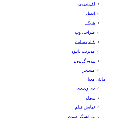
اف.تی.پی
ایمیل
شبکه
طراحی وب
قالب سایت
مدیریت دانلود
مرورگر وب
مسنجر
مالتی مدیا
دی.وی.دی
مبدل
نمایش فیلم
ویرایشگر صوت