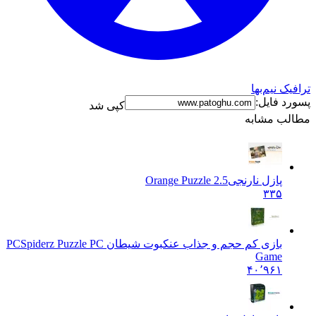
یک نیم‌بها
د فایل:
کپی شد
لب مشابه
پازل نارنجی
Orange Puzzle 2.5
۳۳۵
بازی کم حجم و جذاب عنکبوت شیطان PC
Spiderz Puzzle PC
Game
۴۰٬۹۶۱