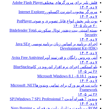
فلش پلیر برای مرورگرهای مختلف
Adobe Flash Player
۷ دی ۱۴۰۴
مرورگر محبوب اینترنت اکسپلورر
Internet Explorer
۷ دی ۱۴۰۴
پوت پلیر پخش انواع فایل تصویری و صوتی
PotPlayer
۲۰ خرداد ۱۴۰۵
بسته امنیتی بیت دیفندر توتال سکوریتی
Bitdefender Total
Security
۷ دی ۱۴۰۴
اجرای برنامه بر اساس زبان برنامه نویسی ج
Java SE
Development Kit (JDK)
۷ دی ۱۴۰۴
آنتی ویروس رایگان و قدرتمند آویرا
Avira Free Antivirus
۷ دی ۱۴۰۴
بلو استکس اجرای نرم افزار اندروید در کام
BlueStacks
۲۶ تیر ۱۴۰۵
ویندوز 8.1
8.1 - Microsoft Windows 8.1
۷ دی ۱۴۰۴
دات نت فریم ورک برای تمامی ویندوزها
Microsoft .NET
Framework
۲۶ تیر ۱۴۰۵
ویندوز 7 همراه آپدیت 7 SP1
Windows 7 SP1 Professional
۷ دی ۱۴۰۴
ROM - برنامه نرو | ابزار رایت حرفه ای و
Nero Burning