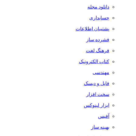
دانلود مجله
حسابداری
پشتیبان اطلاعات
فشرده ساز
فرهنگ لغت
کتاب الکترونیک
مهندسی
فایل و دیسک
سخت افزار
ابزار لینوکس
آفیس
بهینه ساز