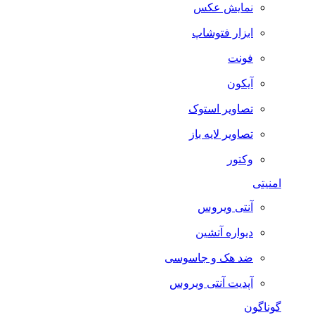
نمایش عکس
ابزار فتوشاپ
فونت
آیکون
تصاویر استوک
تصاویر لایه باز
وکتور
امنیتی
آنتی ویروس
دیواره آتشین
ضد هک و جاسوسی
آپدیت آنتی ویروس
گوناگون