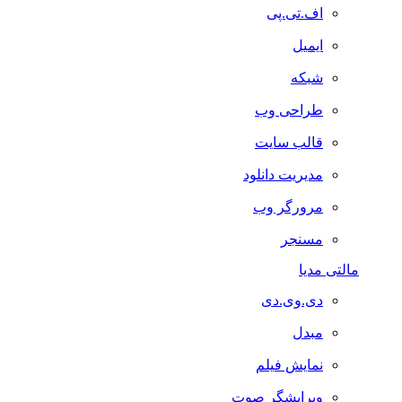
اف.تی.پی
ایمیل
شبکه
طراحی وب
قالب سایت
مدیریت دانلود
مرورگر وب
مسنجر
مالتی مدیا
دی.وی.دی
مبدل
نمایش فیلم
ویرایشگر صوت