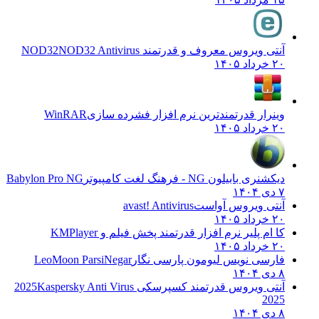
آنتی ویروس معروف و قدرتمند NOD32
NOD32 Antivirus
۲۰ خرداد ۱۴۰۵
وینرار قدرتمندترین نرم افزار فشرده سازی
WinRAR
۲۰ خرداد ۱۴۰۵
دیکشنری بابیلون NG - فرهنگ لغت کامپیوتر
Babylon Pro NG
۷ دی ۱۴۰۴
آنتی ویروس آواست
avast! Antivirus
۲۰ خرداد ۱۴۰۵
کا ام پلیر نرم افزار قدرتمند پخش فیلم و
KMPlayer
۲۰ خرداد ۱۴۰۵
فارسی نویس لیومون پارسی نگار
LeoMoon ParsiNegar
۸ دی ۱۴۰۴
آنتی ویروس قدرتمند کسپرسکی 2025
Kaspersky Anti Virus
2025
۸ دی ۱۴۰۴