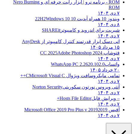
ROM - برنامه نرو | ابزار رایت حرفه ای و
Nero Burning
ROM
۷ دی ۱۴۰۴
ویندوز 10 همراه آپدیت 10 22H2
Windows 10
۸ دی ۱۴۰۴
شیریت برای اندروید و کامپیوتر
SHAREit
۷ دی ۱۴۰۴
انی دسک ابزار قدرتمند کنترل کامپیوتر از
AnyDesk
۱۵ مرداد ۱۴۰۵
فتوشاپ CC 2025
Adobe Photoshop 2024
۷ دی ۱۴۰۴
واتساپ
WhatsApp PC 2.2620.102.0
۲۰ خرداد ۱۴۰۵
تمامی مایکروسافت ویژوال C
Microsoft Visual C++
۷ دی ۱۴۰۴
آنتی ویروس نورتون سکوریتی
Norton Security
۷ دی ۱۴۰۴
– ویرایش فایل
Hosts File Editor+
۷ دی ۱۴۰۴
آفیس 2019
2019 Microsoft Office 2019 Pro Plus v
۷ دی ۱۴۰۴