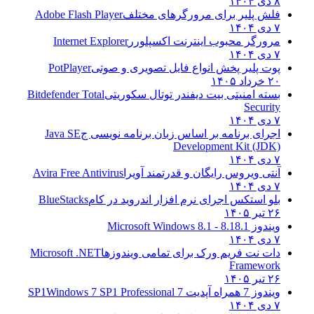
۸ دی ۱۴۰۴
فلش پلیر برای مرورگرهای مختلف
Adobe Flash Player
۷ دی ۱۴۰۴
مرورگر محبوب اینترنت اکسپلورر
Internet Explorer
۷ دی ۱۴۰۴
پوت پلیر پخش انواع فایل تصویری و صوتی
PotPlayer
۲۰ خرداد ۱۴۰۵
بسته امنیتی بیت دیفندر توتال سکوریتی
Bitdefender Total
Security
۷ دی ۱۴۰۴
اجرای برنامه بر اساس زبان برنامه نویسی ج
Java SE
Development Kit (JDK)
۷ دی ۱۴۰۴
آنتی ویروس رایگان و قدرتمند آویرا
Avira Free Antivirus
۷ دی ۱۴۰۴
بلو استکس اجرای نرم افزار اندروید در کام
BlueStacks
۲۶ تیر ۱۴۰۵
ویندوز 8.1
8.1 - Microsoft Windows 8.1
۷ دی ۱۴۰۴
دات نت فریم ورک برای تمامی ویندوزها
Microsoft .NET
Framework
۲۶ تیر ۱۴۰۵
ویندوز 7 همراه آپدیت 7 SP1
Windows 7 SP1 Professional
۷ دی ۱۴۰۴