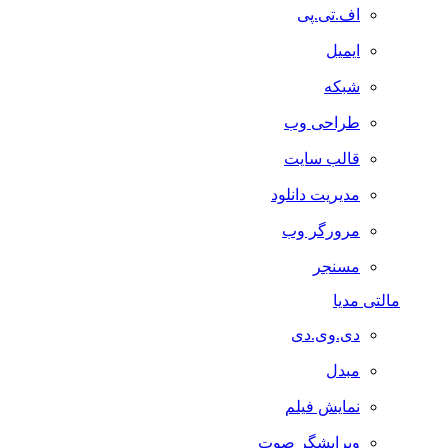
اف.تی.پی
ایمیل
شبکه
طراحی وب
قالب سایت
مدیریت دانلود
مرورگر وب
مسنجر
مالتی مدیا
دی.وی.دی
مبدل
نمایش فیلم
ویرایشگر صوت