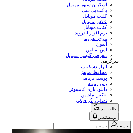
اسکرین سیور موبایل
پاکت پی سی
کلیپ موبایل
عکس موبایل
کتاب موبایل
نرم افزار اندروید
بازی اندروید
آیفون
اس ام اس
معرفی گوشی موبایل
سرگرمی
ابزار دسکتاپ
محافظ نمایش
پوسته برنامه
پس زمینه
دانلود بازی کامپیوتر
عکس ماشین
تصاویر گرافیکی
حالت شب
نوتیفیکیشن
جستجو