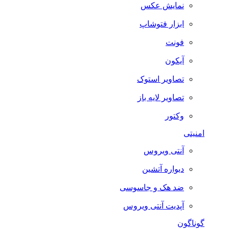
نمایش عکس
ابزار فتوشاپ
فونت
آیکون
تصاویر استوک
تصاویر لایه باز
وکتور
امنیتی
آنتی ویروس
دیواره آتشین
ضد هک و جاسوسی
آپدیت آنتی ویروس
گوناگون