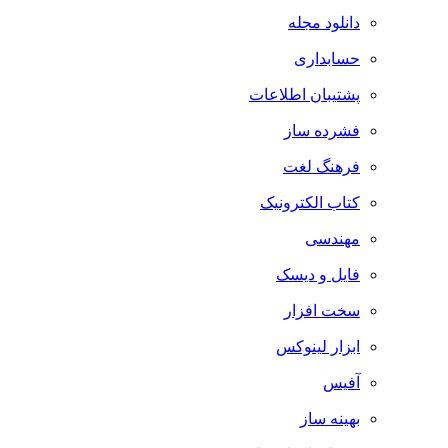
دانلود مجله
حسابداری
پشتیبان اطلاعات
فشرده ساز
فرهنگ لغت
کتاب الکترونیک
مهندسی
فایل و دیسک
سخت افزار
ابزار لینوکس
آفیس
بهینه ساز