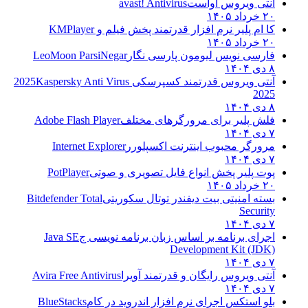
آنتی ویروس آواست
avast! Antivirus
۲۰ خرداد ۱۴۰۵
کا ام پلیر نرم افزار قدرتمند پخش فیلم و
KMPlayer
۲۰ خرداد ۱۴۰۵
فارسی نویس لیومون پارسی نگار
LeoMoon ParsiNegar
۸ دی ۱۴۰۴
آنتی ویروس قدرتمند کسپرسکی 2025
Kaspersky Anti Virus
2025
۸ دی ۱۴۰۴
فلش پلیر برای مرورگرهای مختلف
Adobe Flash Player
۷ دی ۱۴۰۴
مرورگر محبوب اینترنت اکسپلورر
Internet Explorer
۷ دی ۱۴۰۴
پوت پلیر پخش انواع فایل تصویری و صوتی
PotPlayer
۲۰ خرداد ۱۴۰۵
بسته امنیتی بیت دیفندر توتال سکوریتی
Bitdefender Total
Security
۷ دی ۱۴۰۴
اجرای برنامه بر اساس زبان برنامه نویسی ج
Java SE
Development Kit (JDK)
۷ دی ۱۴۰۴
آنتی ویروس رایگان و قدرتمند آویرا
Avira Free Antivirus
۷ دی ۱۴۰۴
بلو استکس اجرای نرم افزار اندروید در کام
BlueStacks