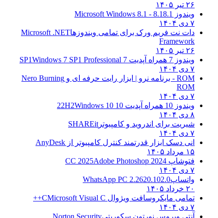
۲۶ تیر ۱۴۰۵
ویندوز 8.1
8.1 - Microsoft Windows 8.1
۷ دی ۱۴۰۴
دات نت فریم ورک برای تمامی ویندوزها
Microsoft .NET
Framework
۲۶ تیر ۱۴۰۵
ویندوز 7 همراه آپدیت 7 SP1
Windows 7 SP1 Professional
۷ دی ۱۴۰۴
ROM - برنامه نرو | ابزار رایت حرفه ای و
Nero Burning
ROM
۷ دی ۱۴۰۴
ویندوز 10 همراه آپدیت 10 22H2
Windows 10
۸ دی ۱۴۰۴
شیریت برای اندروید و کامپیوتر
SHAREit
۷ دی ۱۴۰۴
انی دسک ابزار قدرتمند کنترل کامپیوتر از
AnyDesk
۱۵ مرداد ۱۴۰۵
فتوشاپ CC 2025
Adobe Photoshop 2024
۷ دی ۱۴۰۴
واتساپ
WhatsApp PC 2.2620.102.0
۲۰ خرداد ۱۴۰۵
تمامی مایکروسافت ویژوال C
Microsoft Visual C++
۷ دی ۱۴۰۴
آنتی ویروس نورتون سکوریتی
Norton Security