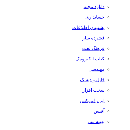
دانلود مجله
حسابداری
پشتیبان اطلاعات
فشرده ساز
فرهنگ لغت
کتاب الکترونیک
مهندسی
فایل و دیسک
سخت افزار
ابزار لینوکس
آفیس
بهینه ساز