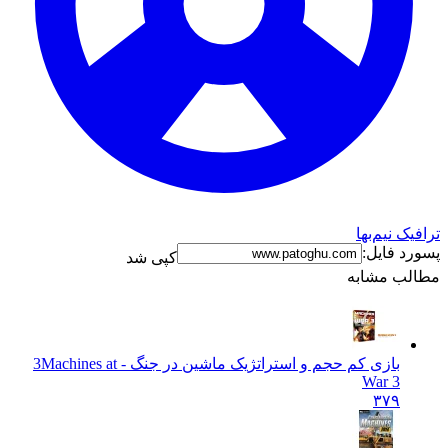
 نیم‌بها
 فایل:
کپی شد
 مشابه
بازی کم حجم و استراتژیک ماشین در جنگ - 3
Machines at
War 3
۳۷۹