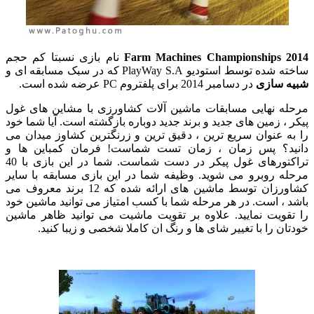
Farm Machines Championships
نام بازی نسبتا کم حجم
وسط استودیو PlayWay S.A که در سبک مسابقه ای و
سازی
در دسامبر 2014 برای پلفتروم PC عرضه شده است.
 نهایی مسابقات ماشین آلات کشاورزی با مشاین های غول
 زمین های جدید و برند جدید دوباره بازگشته است. آیا شما خود
 عنوان سریع ترین ، دقیق ترین و زرنگترین کشاوز میدان می
د؟ پس زمان ، زمان تست شماست! فرمان کمباین ها و
تراکتورهای غول پیکر در دست شماست. شما در این بازی با 40
 روبرو می شوید. وظیفه شما در این بازی مسابقه با سایر
کشاورزان توسط ماشین های ارائه شده که 12 برند معروف می
، است. در هر مرحله شما با کسب امتیاز می توانید ماشین خود
ویت نمایید. علاوه بر تقویت ماشیت می توانید ظاهر ماشین
 را با تغییر شای ها و رنگ ان کاملا شخصی و زیبا کنید.