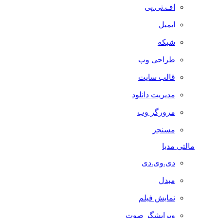
اف.تی.پی
ایمیل
شبکه
طراحی وب
قالب سایت
مدیریت دانلود
مرورگر وب
مسنجر
مالتی مدیا
دی.وی.دی
مبدل
نمایش فیلم
ویرایشگر صوت