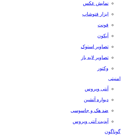
نمایش عکس
ابزار فتوشاپ
فونت
آیکون
تصاویر استوک
تصاویر لایه باز
وکتور
امنیتی
آنتی ویروس
دیواره آتشین
ضد هک و جاسوسی
آپدیت آنتی ویروس
گوناگون