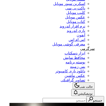
اسکرین سیور موبایل
پاکت پی سی
کلیپ موبایل
عکس موبایل
کتاب موبایل
نرم افزار اندروید
بازی اندروید
آیفون
اس ام اس
معرفی گوشی موبایل
سرگرمی
ابزار دسکتاپ
محافظ نمایش
پوسته برنامه
پس زمینه
دانلود بازی کامپیوتر
عکس ماشین
تصاویر گرافیکی
حالت شب
نوتیفیکیشن
جستجو