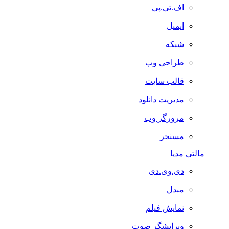
اف.تی.پی
ایمیل
شبکه
طراحی وب
قالب سایت
مدیریت دانلود
مرورگر وب
مسنجر
مالتی مدیا
دی.وی.دی
مبدل
نمایش فیلم
ویرایشگر صوت