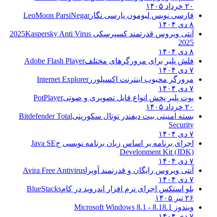
۲۰ خرداد ۱۴۰۵
فارسی نویس لیومون پارسی نگار
LeoMoon ParsiNegar
۸ دی ۱۴۰۴
آنتی ویروس قدرتمند کسپرسکی 2025
Kaspersky Anti Virus
2025
۸ دی ۱۴۰۴
فلش پلیر برای مرورگرهای مختلف
Adobe Flash Player
۷ دی ۱۴۰۴
مرورگر محبوب اینترنت اکسپلورر
Internet Explorer
۷ دی ۱۴۰۴
پوت پلیر پخش انواع فایل تصویری و صوتی
PotPlayer
۲۰ خرداد ۱۴۰۵
بسته امنیتی بیت دیفندر توتال سکوریتی
Bitdefender Total
Security
۷ دی ۱۴۰۴
اجرای برنامه بر اساس زبان برنامه نویسی ج
Java SE
Development Kit (JDK)
۷ دی ۱۴۰۴
آنتی ویروس رایگان و قدرتمند آویرا
Avira Free Antivirus
۷ دی ۱۴۰۴
بلو استکس اجرای نرم افزار اندروید در کام
BlueStacks
۲۶ تیر ۱۴۰۵
ویندوز 8.1
8.1 - Microsoft Windows 8.1
۷ دی ۱۴۰۴