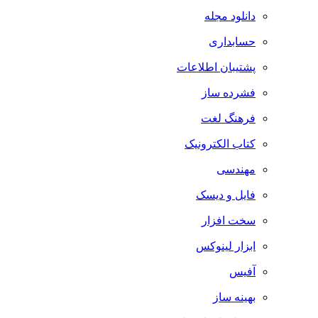
دانلود مجله
حسابداری
پشتیبان اطلاعات
فشرده ساز
فرهنگ لغت
کتاب الکترونیک
مهندسی
فایل و دیسک
سخت افزار
ابزار لینوکس
آفیس
بهینه ساز