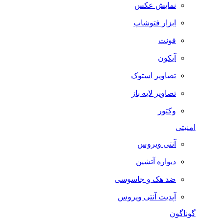
نمایش عکس
ابزار فتوشاپ
فونت
آیکون
تصاویر استوک
تصاویر لایه باز
وکتور
امنیتی
آنتی ویروس
دیواره آتشین
ضد هک و جاسوسی
آپدیت آنتی ویروس
گوناگون