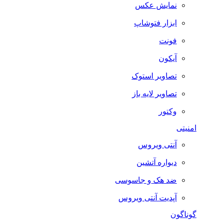
نمایش عکس
ابزار فتوشاپ
فونت
آیکون
تصاویر استوک
تصاویر لایه باز
وکتور
امنیتی
آنتی ویروس
دیواره آتشین
ضد هک و جاسوسی
آپدیت آنتی ویروس
گوناگون