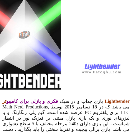
Lightb
بازی جذاب و در سبک
فکری و پازلی برای کامپیو
ت
ر
می باشد که در 18 دسامبر 2015 توسط Math Nerd Productions,
LLC برای پلفتروم PC عرضه شده است. گیم پلی رنگارنگ و با
ای نوری و یک بازی پازل مبتنی بر فیزیک نور در انتظار
شماست ، این بازی دارای د240 مرحله مختلف با 5 سطح دشواری
د. بازی پزالی پیچیده و تقریبا سختی را باید بگذارید ، دست