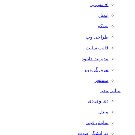
اف.تی.پی
ایمیل
شبکه
طراحی وب
قالب سایت
مدیریت دانلود
مرورگر وب
مسنجر
مالتی مدیا
دی.وی.دی
مبدل
نمایش فیلم
ویرایشگر صوت