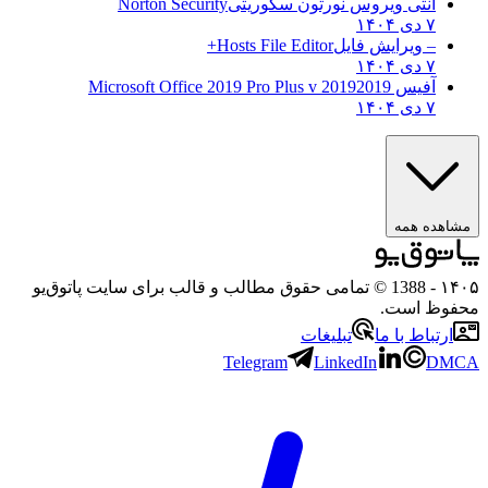
آنتی ویروس نورتون سکوریتی
Norton Security
۷ دی ۱۴۰۴
– ویرایش فایل
Hosts File Editor+
۷ دی ۱۴۰۴
آفیس 2019
2019 Microsoft Office 2019 Pro Plus v
۷ دی ۱۴۰۴
ه همه
- 1388 © تمامی حقوق مطالب و قالب برای سایت پاتوق‌یو
 است.
باط با ما
تبلیغات
Telegram
LinkedIn