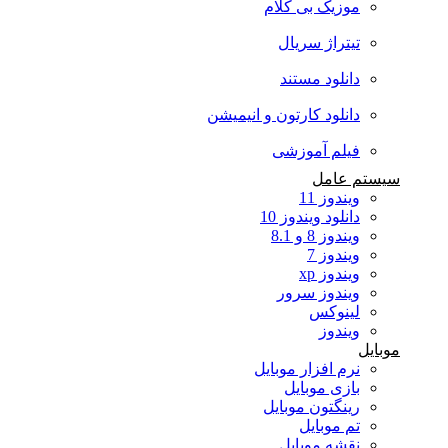
موزیک بی کلام
تیتراژ سریال
دانلود مستند
دانلود کارتون و انیمیشن
فیلم آموزشی
سیستم عامل
ویندوز 11
دانلود ویندوز 10
ویندوز 8 و 8.1
ویندوز 7
ویندوز xp
ویندوز سرور
لینوکس
ویندوز
موبایل
نرم افزار موبایل
بازی موبایل
رینگتون موبایل
تم موبایل
نقشه موبایل