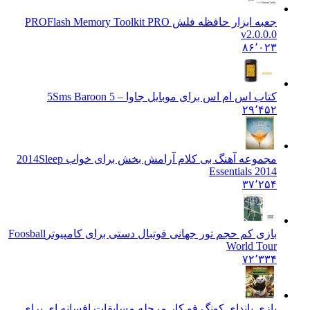
جعبه ابزار حافظه فلش PRO
Flash Memory Toolkit PRO
v2.0.0.0
۸۶٬۰۲۳
کتاب اس ام اس برای موبایل جاوا – 5
Sms Baroon 5
۲۹٬۴۵۲
مجموعه آهنگ بی کلام آرامش بخش برای خواب 2014
Sleep
Essentials 2014
۳۷٬۲۵۴
بازی کم حجم تور جهانی فوتبال دستی برای کامپیوتر
Foosball
World Tour
۷۲٬۳۳۴
بازی پاندای کونگ فو کار مرحله مسابقات افسانه ای برای