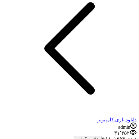
 بازی کامپیوتر
ad
۳۱٬۳