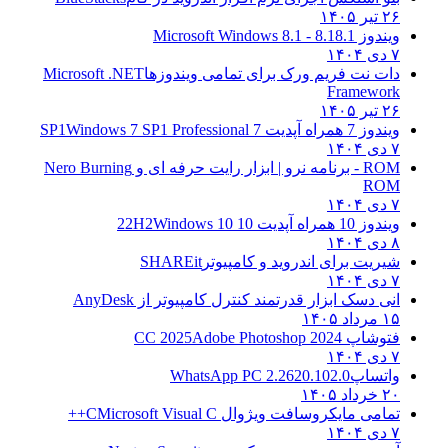
۲۶ تیر ۱۴۰۵
ویندوز 8.1
8.1 - Microsoft Windows 8.1
۷ دی ۱۴۰۴
دات نت فریم ورک برای تمامی ویندوزها
Microsoft .NET
Framework
۲۶ تیر ۱۴۰۵
ویندوز 7 همراه آپدیت 7 SP1
Windows 7 SP1 Professional
۷ دی ۱۴۰۴
ROM - برنامه نرو | ابزار رایت حرفه ای و
Nero Burning
ROM
۷ دی ۱۴۰۴
ویندوز 10 همراه آپدیت 10 22H2
Windows 10
۸ دی ۱۴۰۴
شیریت برای اندروید و کامپیوتر
SHAREit
۷ دی ۱۴۰۴
انی دسک ابزار قدرتمند کنترل کامپیوتر از
AnyDesk
۱۵ مرداد ۱۴۰۵
فتوشاپ CC 2025
Adobe Photoshop 2024
۷ دی ۱۴۰۴
واتساپ
WhatsApp PC 2.2620.102.0
۲۰ خرداد ۱۴۰۵
تمامی مایکروسافت ویژوال C
Microsoft Visual C++
۷ دی ۱۴۰۴