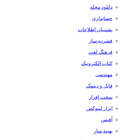
دانلود مجله
حسابداری
پشتیبان اطلاعات
فشرده ساز
فرهنگ لغت
کتاب الکترونیک
مهندسی
فایل و دیسک
سخت افزار
ابزار لینوکس
آفیس
بهینه ساز