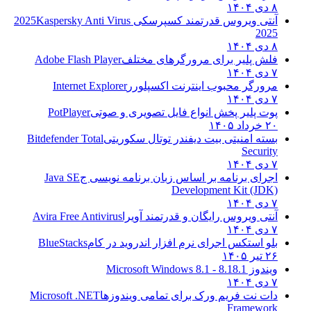
۸ دی ۱۴۰۴
آنتی ویروس قدرتمند کسپرسکی 2025
Kaspersky Anti Virus
2025
۸ دی ۱۴۰۴
فلش پلیر برای مرورگرهای مختلف
Adobe Flash Player
۷ دی ۱۴۰۴
مرورگر محبوب اینترنت اکسپلورر
Internet Explorer
۷ دی ۱۴۰۴
پوت پلیر پخش انواع فایل تصویری و صوتی
PotPlayer
۲۰ خرداد ۱۴۰۵
بسته امنیتی بیت دیفندر توتال سکوریتی
Bitdefender Total
Security
۷ دی ۱۴۰۴
اجرای برنامه بر اساس زبان برنامه نویسی ج
Java SE
Development Kit (JDK)
۷ دی ۱۴۰۴
آنتی ویروس رایگان و قدرتمند آویرا
Avira Free Antivirus
۷ دی ۱۴۰۴
بلو استکس اجرای نرم افزار اندروید در کام
BlueStacks
۲۶ تیر ۱۴۰۵
ویندوز 8.1
8.1 - Microsoft Windows 8.1
۷ دی ۱۴۰۴
دات نت فریم ورک برای تمامی ویندوزها
Microsoft .NET
Framework