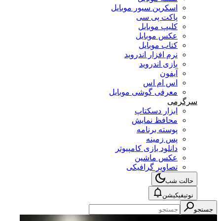
اسکرین سیور موبایل
پاکت پی سی
کلیپ موبایل
عکس موبایل
کتاب موبایل
نرم افزار اندروید
بازی اندروید
آیفون
اس ام اس
معرفی گوشی موبایل
سرگرمی
ابزار دسکتاپ
محافظ نمایش
پوسته برنامه
پس زمینه
دانلود بازی کامپیوتر
عکس ماشین
تصاویر گرافیکی
حالت شب
نوتیفیکیشن
جستجو