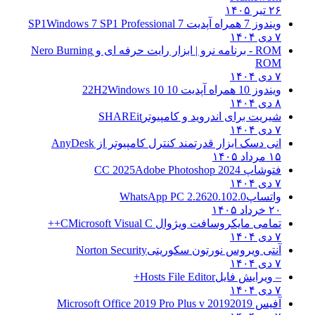
۲۶ تیر ۱۴۰۵
ویندوز 7 همراه آپدیت 7 SP1
Windows 7 SP1 Professional
۷ دی ۱۴۰۴
ROM - برنامه نرو | ابزار رایت حرفه ای و
Nero Burning
ROM
۷ دی ۱۴۰۴
ویندوز 10 همراه آپدیت 10 22H2
Windows 10
۸ دی ۱۴۰۴
شیریت برای اندروید و کامپیوتر
SHAREit
۷ دی ۱۴۰۴
انی دسک ابزار قدرتمند کنترل کامپیوتر از
AnyDesk
۱۵ مرداد ۱۴۰۵
فتوشاپ CC 2025
Adobe Photoshop 2024
۷ دی ۱۴۰۴
واتساپ
WhatsApp PC 2.2620.102.0
۲۰ خرداد ۱۴۰۵
تمامی مایکروسافت ویژوال C
Microsoft Visual C++
۷ دی ۱۴۰۴
آنتی ویروس نورتون سکوریتی
Norton Security
۷ دی ۱۴۰۴
– ویرایش فایل
Hosts File Editor+
۷ دی ۱۴۰۴
آفیس 2019
2019 Microsoft Office 2019 Pro Plus v