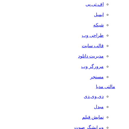
اف.تی.پی
ایمیل
شبکه
طراحی وب
قالب سایت
مدیریت دانلود
مرورگر وب
مسنجر
مالتی مدیا
دی.وی.دی
مبدل
نمایش فیلم
ویرایشگر صوت