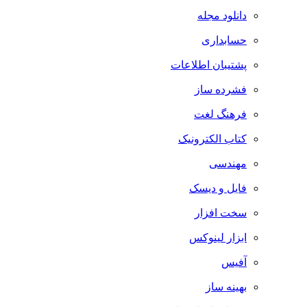
دانلود مجله
حسابداری
پشتیبان اطلاعات
فشرده ساز
فرهنگ لغت
کتاب الکترونیک
مهندسی
فایل و دیسک
سخت افزار
ابزار لینوکس
آفیس
بهینه ساز