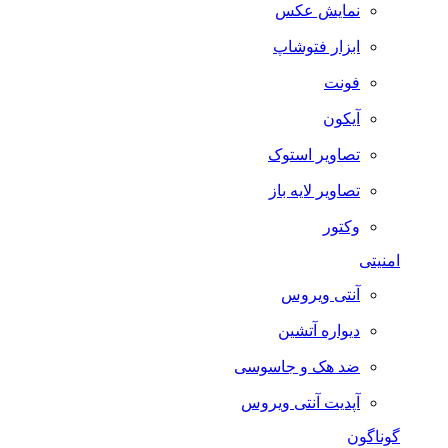
نمایش عکس
ابزار فتوشاپ
فونت
آیکون
تصاویر استوک
تصاویر لایه باز
وکتور
امنیتی
آنتی ویروس
دیواره آتشین
ضد هک و جاسوسی
آپدیت آنتی ویروس
گوناگون