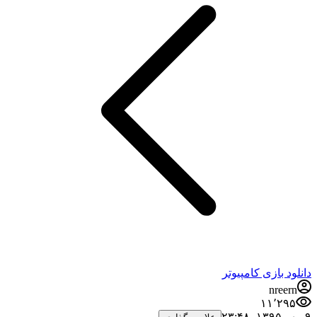
 بازی کامپیوتر
nre
۱۱٬۲