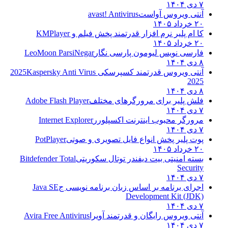
۷ دی ۱۴۰۴
آنتی ویروس آواست
avast! Antivirus
۲۰ خرداد ۱۴۰۵
کا ام پلیر نرم افزار قدرتمند پخش فیلم و
KMPlayer
۲۰ خرداد ۱۴۰۵
فارسی نویس لیومون پارسی نگار
LeoMoon ParsiNegar
۸ دی ۱۴۰۴
آنتی ویروس قدرتمند کسپرسکی 2025
Kaspersky Anti Virus
2025
۸ دی ۱۴۰۴
فلش پلیر برای مرورگرهای مختلف
Adobe Flash Player
۷ دی ۱۴۰۴
مرورگر محبوب اینترنت اکسپلورر
Internet Explorer
۷ دی ۱۴۰۴
پوت پلیر پخش انواع فایل تصویری و صوتی
PotPlayer
۲۰ خرداد ۱۴۰۵
بسته امنیتی بیت دیفندر توتال سکوریتی
Bitdefender Total
Security
۷ دی ۱۴۰۴
اجرای برنامه بر اساس زبان برنامه نویسی ج
Java SE
Development Kit (JDK)
۷ دی ۱۴۰۴
آنتی ویروس رایگان و قدرتمند آویرا
Avira Free Antivirus
۷ دی ۱۴۰۴