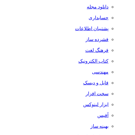
دانلود مجله
حسابداری
پشتیبان اطلاعات
فشرده ساز
فرهنگ لغت
کتاب الکترونیک
مهندسی
فایل و دیسک
سخت افزار
ابزار لینوکس
آفیس
بهینه ساز