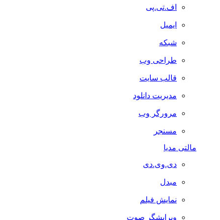
اف.تی.پی
ایمیل
شبکه
طراحی وب
قالب سایت
مدیریت دانلود
مرورگر وب
مسنجر
مالتی مدیا
دی.وی.دی
مبدل
نمایش فیلم
ویرایشگر صوت