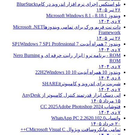
بلو استکس اجرای نرم افزار اندروید در کام
BlueStacks
۲۶ تیر ۱۴۰۵
ویندوز 8.1
8.1 - Microsoft Windows 8.1
۷ دی ۱۴۰۴
دات نت فریم ورک برای تمامی ویندوزها
Microsoft .NET
Framework
۲۶ تیر ۱۴۰۵
ویندوز 7 همراه آپدیت 7 SP1
Windows 7 SP1 Professional
۷ دی ۱۴۰۴
ROM - برنامه نرو | ابزار رایت حرفه ای و
Nero Burning
ROM
۷ دی ۱۴۰۴
ویندوز 10 همراه آپدیت 10 22H2
Windows 10
۸ دی ۱۴۰۴
شیریت برای اندروید و کامپیوتر
SHAREit
۷ دی ۱۴۰۴
انی دسک ابزار قدرتمند کنترل کامپیوتر از
AnyDesk
۱۵ مرداد ۱۴۰۵
فتوشاپ CC 2025
Adobe Photoshop 2024
۷ دی ۱۴۰۴
واتساپ
WhatsApp PC 2.2620.102.0
۲۰ خرداد ۱۴۰۵
تمامی مایکروسافت ویژوال C
Microsoft Visual C++