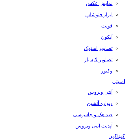
نمایش عکس
ابزار فتوشاپ
فونت
آیکون
تصاویر استوک
تصاویر لایه باز
وکتور
امنیتی
آنتی ویروس
دیواره آتشین
ضد هک و جاسوسی
آپدیت آنتی ویروس
گوناگون