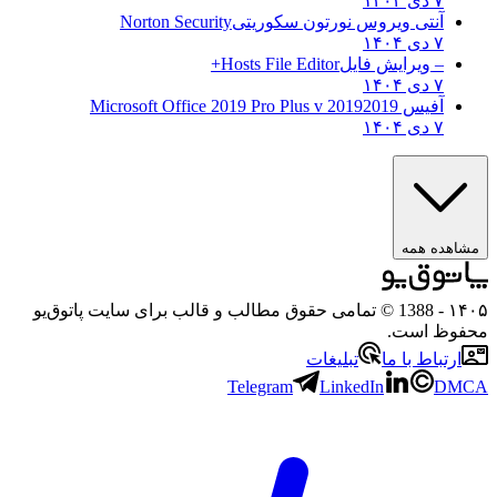
۷ دی ۱۴۰۴
آنتی ویروس نورتون سکوریتی
Norton Security
۷ دی ۱۴۰۴
– ویرایش فایل
Hosts File Editor+
۷ دی ۱۴۰۴
آفیس 2019
2019 Microsoft Office 2019 Pro Plus v
۷ دی ۱۴۰۴
ه همه
- 1388 © تمامی حقوق مطالب و قالب برای سایت پاتوق‌یو
 است.
باط با ما
تبلیغات
Telegram
LinkedIn