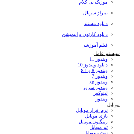
موزیک بی کلام
تیتراژ سریال
دانلود مستند
دانلود کارتون و انیمیشن
فیلم آموزشی
سیستم عامل
ویندوز 11
دانلود ویندوز 10
ویندوز 8 و 8.1
ویندوز 7
ویندوز xp
ویندوز سرور
لینوکس
ویندوز
موبایل
نرم افزار موبایل
بازی موبایل
رینگتون موبایل
تم موبایل
نقشه موبایل