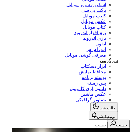
اسکرین سیور موبایل
پاکت پی سی
کلیپ موبایل
عکس موبایل
کتاب موبایل
نرم افزار اندروید
بازی اندروید
آیفون
اس ام اس
معرفی گوشی موبایل
سرگرمی
ابزار دسکتاپ
محافظ نمایش
پوسته برنامه
پس زمینه
دانلود بازی کامپیوتر
عکس ماشین
تصاویر گرافیکی
حالت شب
نوتیفیکیشن
جستجو