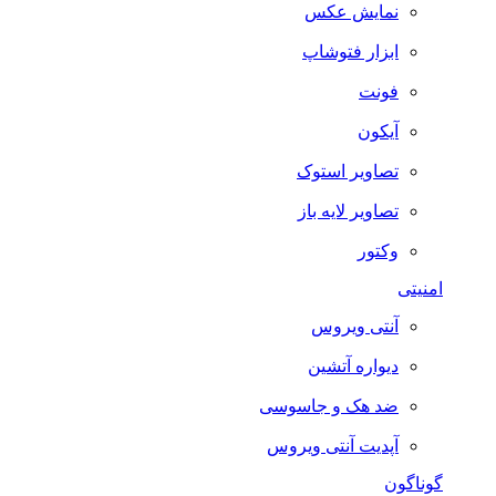
نمایش عکس
ابزار فتوشاپ
فونت
آیکون
تصاویر استوک
تصاویر لایه باز
وکتور
امنیتی
آنتی ویروس
دیواره آتشین
ضد هک و جاسوسی
آپدیت آنتی ویروس
گوناگون