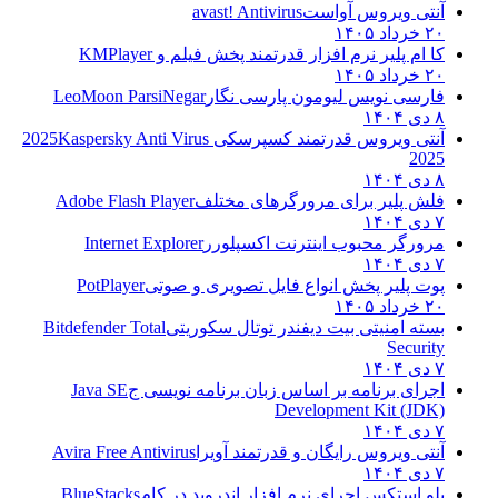
آنتی ویروس آواست
avast! Antivirus
۲۰ خرداد ۱۴۰۵
کا ام پلیر نرم افزار قدرتمند پخش فیلم و
KMPlayer
۲۰ خرداد ۱۴۰۵
فارسی نویس لیومون پارسی نگار
LeoMoon ParsiNegar
۸ دی ۱۴۰۴
آنتی ویروس قدرتمند کسپرسکی 2025
Kaspersky Anti Virus
2025
۸ دی ۱۴۰۴
فلش پلیر برای مرورگرهای مختلف
Adobe Flash Player
۷ دی ۱۴۰۴
مرورگر محبوب اینترنت اکسپلورر
Internet Explorer
۷ دی ۱۴۰۴
پوت پلیر پخش انواع فایل تصویری و صوتی
PotPlayer
۲۰ خرداد ۱۴۰۵
بسته امنیتی بیت دیفندر توتال سکوریتی
Bitdefender Total
Security
۷ دی ۱۴۰۴
اجرای برنامه بر اساس زبان برنامه نویسی ج
Java SE
Development Kit (JDK)
۷ دی ۱۴۰۴
آنتی ویروس رایگان و قدرتمند آویرا
Avira Free Antivirus
۷ دی ۱۴۰۴
بلو استکس اجرای نرم افزار اندروید در کام
BlueStacks