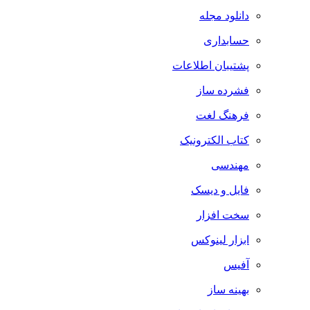
دانلود مجله
حسابداری
پشتیبان اطلاعات
فشرده ساز
فرهنگ لغت
کتاب الکترونیک
مهندسی
فایل و دیسک
سخت افزار
ابزار لینوکس
آفیس
بهینه ساز