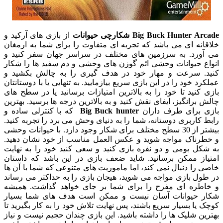
Big Buck Hunter Arcade
شکارچی حیوانات
از بازی های آرکید و
خلاقانه ای می باشد که تجربه ای متفاوت را برای شما به ارمغان
می آورد. به سرزمین های مختلف در سراسر جهان سفر کنید و
انواع حیوانات وحشی ائم گوزن های وحشی و دم سفید ها را شکار
کنید. سرعت و مهار خود در هدف گیری را به چالش بکشید و
عملکرد خود را در این بازی سریع بیازمایید. به تنهایی یا با دوستانتان
بازی کنید تا خود را به بالاترین امتیازات برسانید یا در سطح های
چالش برانگیز، ایفای نقش کنید و به بالاترین درجه ها برسید. بهترین
بازی برای طرف داران
Big Buck hunter
که با کنترلی ساده و
رابط کاربری دوستانه، شما را به دنیای وحش می برد را تجربه کنید.
بیشتر از 30 سطح مختلف برای شکار وجود دارد. با حیوانات وحشی
و خطرناک مواجه شوید و عکس العمل مناسب از خود نشان دهید.
به شکل بومی و دو نفره بازی کنید و سعی کنید خود را به نهایت
امتیاز ممکن برسانید. شاید ضعف بازی در این باشد که داستان
خاصی را دنبال نمی کند، اما ماموریت های متنوعی که شما با آن ها
در طول بازی مواجه می شوید، هیجان بازی را به حداکثر می رساند
و خاطره ای مفرح را برای شما بر جای خواهد گذاشت. همیشه
شکار حیوانات آسان نیست و ممکن است هدف های شما بسیار
کوچک یا بسیار سریع باشند، پس نهایت تلاش خود را به کار بگیرید تا
بهترین شلیک ها را داشته باشید. این بازی چندان حجیم نیست و نیاز