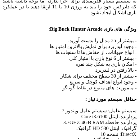
به سیستم بسیار قدرتمندی برای اجرا ندارد، اما توجه داشته باشید
که دایرکس خود را باید به ورژن 10 یا 11 ارتقا دهید تا در عملکرد
بازی اشکال ایجاد نشود.
ویژگی های بازی Big Buck Hunter Arcade:
- بیشتر از 25 مدال را بدست آورید.
- وجود لیدربرد برای نمایش بالاترین امتیاز ها
- انواع حیوانات، از خفاش ها تا سنجاب ها
- بیشتر از 6 نوع بازی با امتیاز کلی
- امکان بازی به شکل چند نفره
- بالا رفتن در لیدربرد
- بیشتر از 30 سطح مختلف برای شکار
- وجود انواع اهداف کوچک و سریع
- ماموریت های متنوع در نقاط گوناگو
حداقل سیستم مورد نیاز :
سیستم عامل: سیستم عامل ویندوز 7
پردازنده: اینتل Core i3-6100
پردازنده حافظه 3.7GHz: 4GB RAM
گرافیک: اینتل HD 530 گرافیک
DirectX: نسخه 10