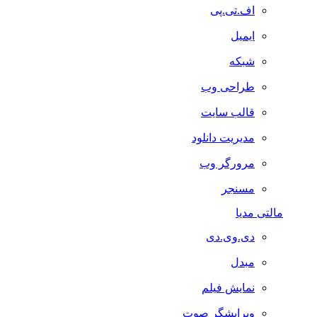
اف.تی.پی
ایمیل
شبکه
طراحی وب
قالب سایت
مدیریت دانلود
مرورگر وب
مسنجر
مالتی مدیا
دی.وی.دی
مبدل
نمایش فیلم
ویرایشگر صوت