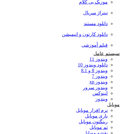
موزیک بی کلام
تیتراژ سریال
دانلود مستند
دانلود کارتون و انیمیشن
فیلم آموزشی
سیستم عامل
ویندوز 11
دانلود ویندوز 10
ویندوز 8 و 8.1
ویندوز 7
ویندوز xp
ویندوز سرور
لینوکس
ویندوز
موبایل
نرم افزار موبایل
بازی موبایل
رینگتون موبایل
تم موبایل
نقشه موبایل