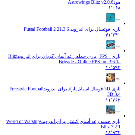
مود
Astrowings Blitz v2.0.6
۶٬۰۶۸
بازی فوتسال برای اندروید 2
1.3.6 Futsal Football 2
۴۱٬۳۴۰
بازی - FPS | بازی حمله رعد آسای گردان برای اندروید
Blitz
Brigade - Online FPS fun 3.6.1a
۱۰٬۵۹۲
بازی 3D فوتبال استایل آزاد برای اندروید
Freestyle Football
3D 3.4
۱۱٬۷۶۲
بازی حمله رعد آسای کشتی برای اندروید
World of Warships
Blitz 7.2.1
۱۸٬۹۳۴