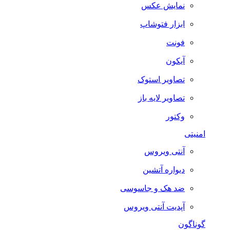
نمایش عکس
ابزار فتوشاپ
فونت
آیکون
تصاویر استوک
تصاویر لایه باز
وکتور
امنیتی
آنتی ویروس
دیواره آتشین
ضد هک و جاسوسی
آپدیت آنتی ویروس
گوناگون