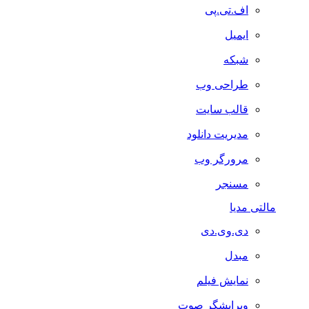
اف.تی.پی
ایمیل
شبکه
طراحی وب
قالب سایت
مدیریت دانلود
مرورگر وب
مسنجر
مالتی مدیا
دی.وی.دی
مبدل
نمایش فیلم
ویرایشگر صوت