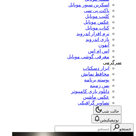
اسکرین سیور موبایل
پاکت پی سی
کلیپ موبایل
عکس موبایل
کتاب موبایل
نرم افزار اندروید
بازی اندروید
آیفون
اس ام اس
معرفی گوشی موبایل
سرگرمی
ابزار دسکتاپ
محافظ نمایش
پوسته برنامه
پس زمینه
دانلود بازی کامپیوتر
عکس ماشین
تصاویر گرافیکی
حالت شب
نوتیفیکیشن
جستجو