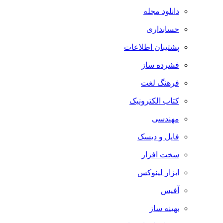
دانلود مجله
حسابداری
پشتیبان اطلاعات
فشرده ساز
فرهنگ لغت
کتاب الکترونیک
مهندسی
فایل و دیسک
سخت افزار
ابزار لینوکس
آفیس
بهینه ساز