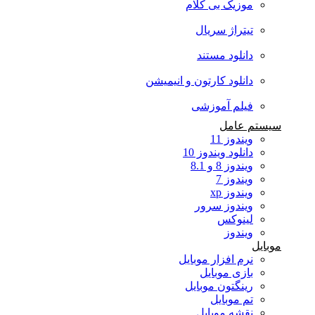
موزیک بی کلام
تیتراژ سریال
دانلود مستند
دانلود کارتون و انیمیشن
فیلم آموزشی
سیستم عامل
ویندوز 11
دانلود ویندوز 10
ویندوز 8 و 8.1
ویندوز 7
ویندوز xp
ویندوز سرور
لینوکس
ویندوز
موبایل
نرم افزار موبایل
بازی موبایل
رینگتون موبایل
تم موبایل
نقشه موبایل