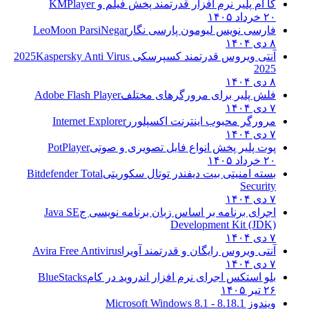
کا ام پلیر نرم افزار قدرتمند پخش فیلم و
KMPlayer
۲۰ خرداد ۱۴۰۵
فارسی نویس لیومون پارسی نگار
LeoMoon ParsiNegar
۸ دی ۱۴۰۴
آنتی ویروس قدرتمند کسپرسکی 2025
Kaspersky Anti Virus
2025
۸ دی ۱۴۰۴
فلش پلیر برای مرورگرهای مختلف
Adobe Flash Player
۷ دی ۱۴۰۴
مرورگر محبوب اینترنت اکسپلورر
Internet Explorer
۷ دی ۱۴۰۴
پوت پلیر پخش انواع فایل تصویری و صوتی
PotPlayer
۲۰ خرداد ۱۴۰۵
بسته امنیتی بیت دیفندر توتال سکوریتی
Bitdefender Total
Security
۷ دی ۱۴۰۴
اجرای برنامه بر اساس زبان برنامه نویسی ج
Java SE
Development Kit (JDK)
۷ دی ۱۴۰۴
آنتی ویروس رایگان و قدرتمند آویرا
Avira Free Antivirus
۷ دی ۱۴۰۴
بلو استکس اجرای نرم افزار اندروید در کام
BlueStacks
۲۶ تیر ۱۴۰۵
ویندوز 8.1
8.1 - Microsoft Windows 8.1