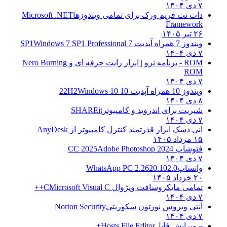
۷ دی ۱۴۰۴
دات نت فریم ورک برای تمامی ویندوزها
Microsoft .NET
Framework
۲۶ تیر ۱۴۰۵
ویندوز 7 همراه آپدیت 7 SP1
Windows 7 SP1 Professional
۷ دی ۱۴۰۴
ROM - برنامه نرو | ابزار رایت حرفه ای و
Nero Burning
ROM
۷ دی ۱۴۰۴
ویندوز 10 همراه آپدیت 10 22H2
Windows 10
۸ دی ۱۴۰۴
شیریت برای اندروید و کامپیوتر
SHAREit
۷ دی ۱۴۰۴
انی دسک ابزار قدرتمند کنترل کامپیوتر از
AnyDesk
۱۵ مرداد ۱۴۰۵
فتوشاپ CC 2025
Adobe Photoshop 2024
۷ دی ۱۴۰۴
واتساپ
WhatsApp PC 2.2620.102.0
۲۰ خرداد ۱۴۰۵
تمامی مایکروسافت ویژوال C
Microsoft Visual C++
۷ دی ۱۴۰۴
آنتی ویروس نورتون سکوریتی
Norton Security
۷ دی ۱۴۰۴
– ویرایش فایل
Hosts File Editor+