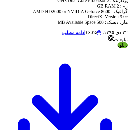
پردازنده : 2 GHz Dual Core Processor
رم : 2 GB RAM
گرافیک : AMD HD2600 or NVIDIA Geforce 8600
DirectX: Version 9.0c
هارد دیسک : 500 MB Available Space
۲۲ دی ۱۳۹۵،‏ ۱۶:۳۵
ادامه مطلب
تبلیغات
دانلود