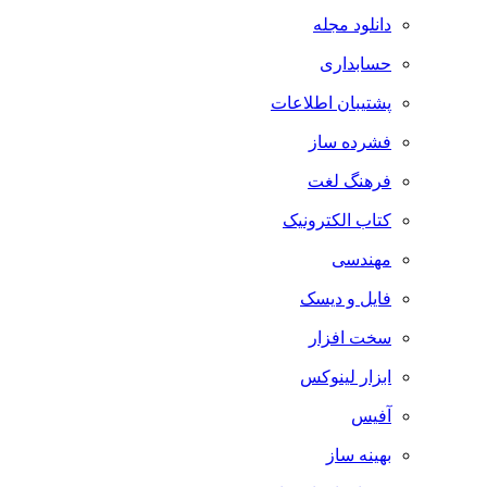
دانلود مجله
حسابداری
پشتیبان اطلاعات
فشرده ساز
فرهنگ لغت
کتاب الکترونیک
مهندسی
فایل و دیسک
سخت افزار
ابزار لینوکس
آفیس
بهینه ساز