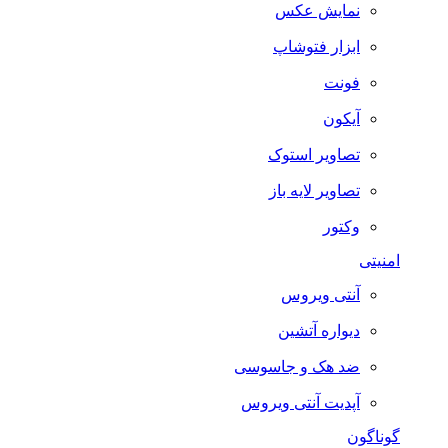
نمایش عکس
ابزار فتوشاپ
فونت
آیکون
تصاویر استوک
تصاویر لایه باز
وکتور
امنیتی
آنتی ویروس
دیواره آتشین
ضد هک و جاسوسی
آپدیت آنتی ویروس
گوناگون