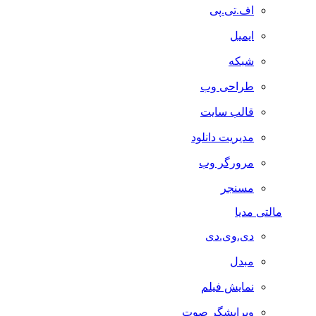
اف.تی.پی
ایمیل
شبکه
طراحی وب
قالب سایت
مدیریت دانلود
مرورگر وب
مسنجر
مالتی مدیا
دی.وی.دی
مبدل
نمایش فیلم
ویرایشگر صوت