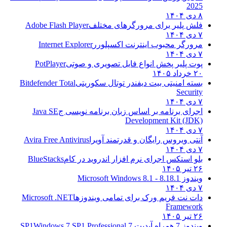
2025
۸ دی ۱۴۰۴
فلش پلیر برای مرورگرهای مختلف
Adobe Flash Player
۷ دی ۱۴۰۴
مرورگر محبوب اینترنت اکسپلورر
Internet Explorer
۷ دی ۱۴۰۴
پوت پلیر پخش انواع فایل تصویری و صوتی
PotPlayer
۲۰ خرداد ۱۴۰۵
بسته امنیتی بیت دیفندر توتال سکوریتی
Bitdefender Total
Security
۷ دی ۱۴۰۴
اجرای برنامه بر اساس زبان برنامه نویسی ج
Java SE
Development Kit (JDK)
۷ دی ۱۴۰۴
آنتی ویروس رایگان و قدرتمند آویرا
Avira Free Antivirus
۷ دی ۱۴۰۴
بلو استکس اجرای نرم افزار اندروید در کام
BlueStacks
۲۶ تیر ۱۴۰۵
ویندوز 8.1
8.1 - Microsoft Windows 8.1
۷ دی ۱۴۰۴
دات نت فریم ورک برای تمامی ویندوزها
Microsoft .NET
Framework
۲۶ تیر ۱۴۰۵
ویندوز 7 همراه آپدیت 7 SP1
Windows 7 SP1 Professional