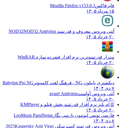
فایرفاکس
Mozilla Firefox v153.0.3
۱۵ مرداد ۱۴۰۵
آنتی ویروس معروف و قدرتمند NOD32
NOD32 Antivirus
۲۰ خرداد ۱۴۰۵
وینرار قدرتمندترین نرم افزار فشرده سازی
WinRAR
۲۰ خرداد ۱۴۰۵
دیکشنری بابیلون NG - فرهنگ لغت کامپیوتر
Babylon Pro NG
۷ دی ۱۴۰۴
آنتی ویروس آواست
avast! Antivirus
۲۰ خرداد ۱۴۰۵
کا ام پلیر نرم افزار قدرتمند پخش فیلم و
KMPlayer
۲۰ خرداد ۱۴۰۵
فارسی نویس لیومون پارسی نگار
LeoMoon ParsiNegar
۸ دی ۱۴۰۴
آنتی ویروس قدرتمند کسپرسکی 2025
Kaspersky Anti Virus