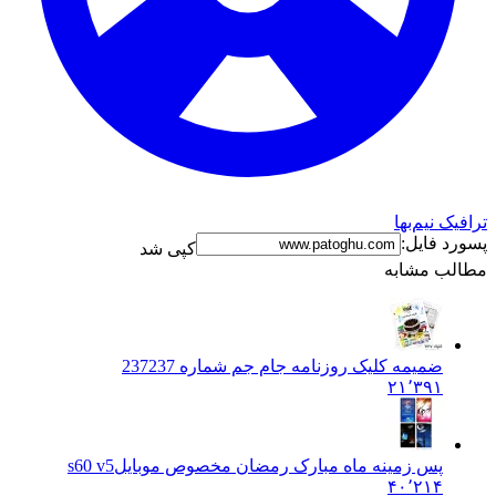
ترافیک نیم‌بها
پسورد فایل:
کپی شد
مطالب مشابه
ضمیمه کلیک روزنامه جام جم شماره 237
237
۲۱٬۳۹۱
پس زمینه ماه مبارک رمضان مخصوص موبایل
s60 v5
۴۰٬۲۱۴