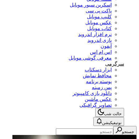
اسکرین سیور موبایل
پاکت پی سی
کلیپ موبایل
عکس موبایل
کتاب موبایل
نرم افزار اندروید
بازی اندروید
آیفون
اس ام اس
معرفی گوشی موبایل
سرگرمی
ابزار دسکتاپ
محافظ نمایش
پوسته برنامه
پس زمینه
دانلود بازی کامپیوتر
عکس ماشین
تصاویر گرافیکی
حالت شب
نوتیفیکیشن
جستجو