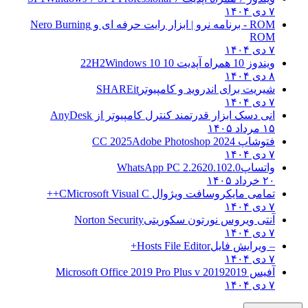
۷ دی ۱۴۰۴
ROM - برنامه نرو | ابزار رایت حرفه ای و
Nero Burning
ROM
۷ دی ۱۴۰۴
ویندوز 10 همراه آپدیت 10 22H2
Windows 10
۸ دی ۱۴۰۴
شیریت برای اندروید و کامپیوتر
SHAREit
۷ دی ۱۴۰۴
انی دسک ابزار قدرتمند کنترل کامپیوتر از
AnyDesk
۱۵ مرداد ۱۴۰۵
فتوشاپ CC 2025
Adobe Photoshop 2024
۷ دی ۱۴۰۴
واتساپ
WhatsApp PC 2.2620.102.0
۲۰ خرداد ۱۴۰۵
تمامی مایکروسافت ویژوال C
Microsoft Visual C++
۷ دی ۱۴۰۴
آنتی ویروس نورتون سکوریتی
Norton Security
۷ دی ۱۴۰۴
– ویرایش فایل
Hosts File Editor+
۷ دی ۱۴۰۴
آفیس 2019
2019 Microsoft Office 2019 Pro Plus v
۷ دی ۱۴۰۴