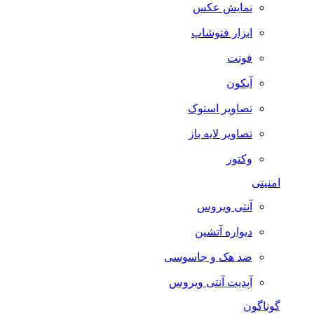
نمایش عکس
ابزار فتوشاپ
فونت
آیکون
تصاویر استوک
تصاویر لایه باز
وکتور
امنیتی
آنتی ویروس
دیواره آتشین
ضد هک و جاسوسی
آپدیت آنتی ویروس
گوناگون