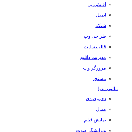
اف.تی.پی
ایمیل
شبکه
طراحی وب
قالب سایت
مدیریت دانلود
مرورگر وب
مسنجر
مالتی مدیا
دی.وی.دی
مبدل
نمایش فیلم
ویرایشگر صوت