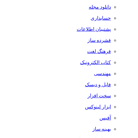
دانلود مجله
حسابداری
پشتیبان اطلاعات
فشرده ساز
فرهنگ لغت
کتاب الکترونیک
مهندسی
فایل و دیسک
سخت افزار
ابزار لینوکس
آفیس
بهینه ساز