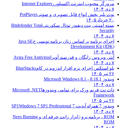
مرورگر محبوب اینترنت اکسپلورر
Internet Explorer
۷ دی ۱۴۰۴
پوت پلیر پخش انواع فایل تصویری و صوتی
PotPlayer
۲۰ خرداد ۱۴۰۵
بسته امنیتی بیت دیفندر توتال سکوریتی
Bitdefender Total
Security
۷ دی ۱۴۰۴
اجرای برنامه بر اساس زبان برنامه نویسی ج
Java SE
Development Kit (JDK)
۷ دی ۱۴۰۴
آنتی ویروس رایگان و قدرتمند آویرا
Avira Free Antivirus
۷ دی ۱۴۰۴
بلو استکس اجرای نرم افزار اندروید در کام
BlueStacks
۲۶ تیر ۱۴۰۵
ویندوز 8.1
8.1 - Microsoft Windows 8.1
۷ دی ۱۴۰۴
دات نت فریم ورک برای تمامی ویندوزها
Microsoft .NET
Framework
۲۶ تیر ۱۴۰۵
ویندوز 7 همراه آپدیت 7 SP1
Windows 7 SP1 Professional
۷ دی ۱۴۰۴
ROM - برنامه نرو | ابزار رایت حرفه ای و
Nero Burning
ROM
۷ دی ۱۴۰۴