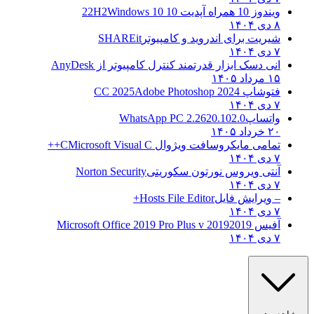
ویندوز 10 همراه آپدیت 10 22H2
Windows 10
۸ دی ۱۴۰۴
شیریت برای اندروید و کامپیوتر
SHAREit
۷ دی ۱۴۰۴
انی دسک ابزار قدرتمند کنترل کامپیوتر از
AnyDesk
۱۵ مرداد ۱۴۰۵
فتوشاپ CC 2025
Adobe Photoshop 2024
۷ دی ۱۴۰۴
واتساپ
WhatsApp PC 2.2620.102.0
۲۰ خرداد ۱۴۰۵
تمامی مایکروسافت ویژوال C
Microsoft Visual C++
۷ دی ۱۴۰۴
آنتی ویروس نورتون سکوریتی
Norton Security
۷ دی ۱۴۰۴
– ویرایش فایل
Hosts File Editor+
۷ دی ۱۴۰۴
آفیس 2019
2019 Microsoft Office 2019 Pro Plus v
۷ دی ۱۴۰۴