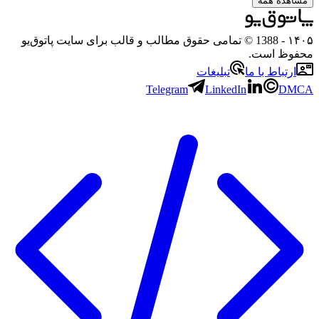
شاهده همه
۱۴
- 1388 © تمامی حقوق مطالب و قالب برای سایت پاتوق‌یو
فوظ است.
ارتباط با ما
تبلیغات
Telegram
LinkedIn
DMC