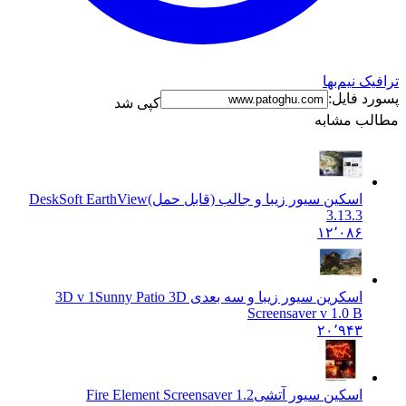
افیک نیم‌بها
ورد فایل:
کپی شد
الب مشابه
اسکین سیور زیبا و جالب (قابل حمل)
DeskSoft EarthView
3.13.3
۱۲٬۰۸۶
اسکرین سیور زیبا و سه بعدی 3D v 1
Sunny Patio 3D
Screensaver v 1.0 B
۲۰٬۹۴۳
اسکین سیور آتشی
Fire Element Screensaver 1.2