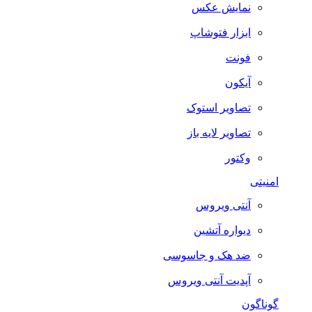
نمایش عکس
ابزار فتوشاپ
فونت
آیکون
تصاویر استوک
تصاویر لایه باز
وکتور
امنیتی
آنتی ویروس
دیواره آتشین
ضد هک و جاسوسی
آپدیت آنتی ویروس
گوناگون