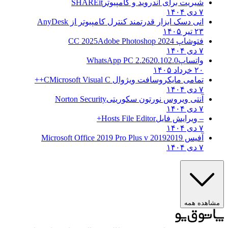
شیریت برای اندروید و کامپیوتر
SHAREit
۷ دی ۱۴۰۴
انی دسک ابزار قدرتمند کنترل کامپیوتر از
AnyDesk
۲۳ تیر ۱۴۰۵
فتوشاپ CC 2025
Adobe Photoshop 2024
۷ دی ۱۴۰۴
واتساپ
WhatsApp PC 2.2620.102.0
۲۰ خرداد ۱۴۰۵
تمامی مایکروسافت ویژوال C
Microsoft Visual C++
۷ دی ۱۴۰۴
آنتی ویروس نورتون سکوریتی
Norton Security
۷ دی ۱۴۰۴
– ویرایش فایل
Hosts File Editor+
۷ دی ۱۴۰۴
آفیس 2019
2019 Microsoft Office 2019 Pro Plus v
۷ دی ۱۴۰۴
هده همه