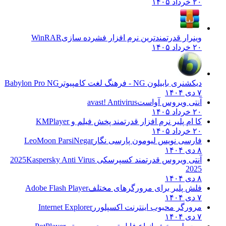
۲۰ خرداد ۱۴۰۵
وینرار قدرتمندترین نرم افزار فشرده سازی
WinRAR
۲۰ خرداد ۱۴۰۵
دیکشنری بابیلون NG - فرهنگ لغت کامپیوتر
Babylon Pro NG
۷ دی ۱۴۰۴
آنتی ویروس آواست
avast! Antivirus
۲۰ خرداد ۱۴۰۵
کا ام پلیر نرم افزار قدرتمند پخش فیلم و
KMPlayer
۲۰ خرداد ۱۴۰۵
فارسی نویس لیومون پارسی نگار
LeoMoon ParsiNegar
۸ دی ۱۴۰۴
آنتی ویروس قدرتمند کسپرسکی 2025
Kaspersky Anti Virus
2025
۸ دی ۱۴۰۴
فلش پلیر برای مرورگرهای مختلف
Adobe Flash Player
۷ دی ۱۴۰۴
مرورگر محبوب اینترنت اکسپلورر
Internet Explorer
۷ دی ۱۴۰۴