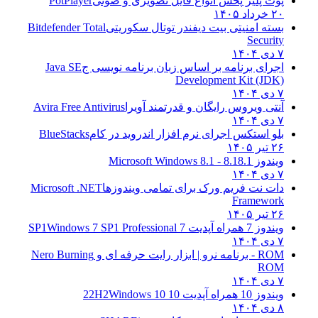
پوت پلیر پخش انواع فایل تصویری و صوتی
PotPlayer
۲۰ خرداد ۱۴۰۵
بسته امنیتی بیت دیفندر توتال سکوریتی
Bitdefender Total
Security
۷ دی ۱۴۰۴
اجرای برنامه بر اساس زبان برنامه نویسی ج
Java SE
Development Kit (JDK)
۷ دی ۱۴۰۴
آنتی ویروس رایگان و قدرتمند آویرا
Avira Free Antivirus
۷ دی ۱۴۰۴
بلو استکس اجرای نرم افزار اندروید در کام
BlueStacks
۲۶ تیر ۱۴۰۵
ویندوز 8.1
8.1 - Microsoft Windows 8.1
۷ دی ۱۴۰۴
دات نت فریم ورک برای تمامی ویندوزها
Microsoft .NET
Framework
۲۶ تیر ۱۴۰۵
ویندوز 7 همراه آپدیت 7 SP1
Windows 7 SP1 Professional
۷ دی ۱۴۰۴
ROM - برنامه نرو | ابزار رایت حرفه ای و
Nero Burning
ROM
۷ دی ۱۴۰۴
ویندوز 10 همراه آپدیت 10 22H2
Windows 10
۸ دی ۱۴۰۴