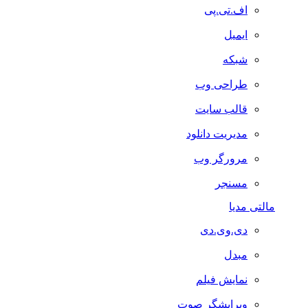
اف.تی.پی
ایمیل
شبکه
طراحی وب
قالب سایت
مدیریت دانلود
مرورگر وب
مسنجر
مالتی مدیا
دی.وی.دی
مبدل
نمایش فیلم
ویرایشگر صوت