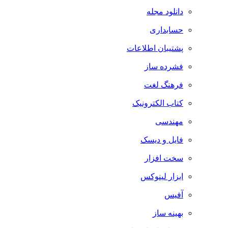
دانلود مجله
حسابداری
پشتیبان اطلاعات
فشرده ساز
فرهنگ لغت
کتاب الکترونیک
مهندسی
فایل و دیسک
سخت افزار
ابزار لینوکس
آفیس
بهینه ساز