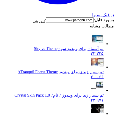
ک نیم‌بها
د فایل:
کپی شد
ب مشابه
تم آسمان برای ویندوز سون
Sky vs Theme
۲۲٬۳۲۵
تم بسیار زیبای برای ویندوز ۷
Tranquil Forest Theme
۳۰٬۰۶۶
تم بسیار زیبا برای ویندوز 7 نام
7 Crystal Skin Pack 1.0
۲۳٬۹۷۱