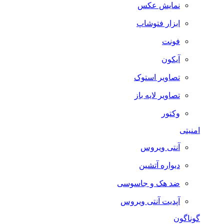
نمایش عکس
ابزار فتوشاپ
فونت
آیکون
تصاویر استوک
تصاویر لایه باز
وکتور
امنیتی
آنتی ویروس
دیواره آتشین
ضد هک و جاسوسی
آپدیت آنتی ویروس
گوناگون