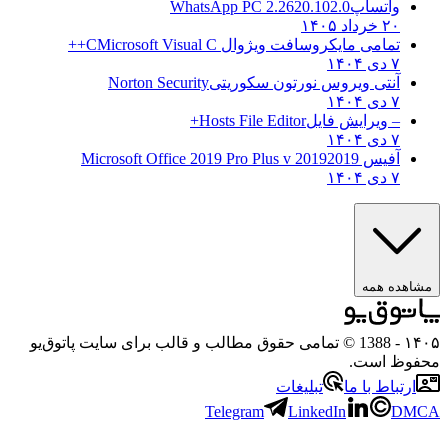
واتساپ
WhatsApp PC 2.2620.102.0
۲۰ خرداد ۱۴۰۵
تمامی مایکروسافت ویژوال C
Microsoft Visual C++
۷ دی ۱۴۰۴
آنتی ویروس نورتون سکوریتی
Norton Security
۷ دی ۱۴۰۴
– ویرایش فایل
Hosts File Editor+
۷ دی ۱۴۰۴
آفیس 2019
2019 Microsoft Office 2019 Pro Plus v
۷ دی ۱۴۰۴
ه همه
- 1388 © تمامی حقوق مطالب و قالب برای سایت پاتوق‌یو
 است.
باط با ما
تبلیغات
Telegram
LinkedIn