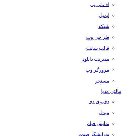
اف.تی.پی
ایمیل
شبکه
طراحی وب
قالب سایت
مدیریت دانلود
مرورگر وب
مسنجر
مالتی مدیا
دی.وی.دی
مبدل
نمایش فیلم
ویرایشگر صوت