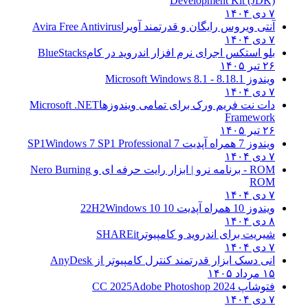
Development Kit (JDK)
۷ دی ۱۴۰۴
آنتی ویروس رایگان و قدرتمند آویرا
Avira Free Antivirus
۷ دی ۱۴۰۴
بلو استکس اجرای نرم افزار اندروید در کام
BlueStacks
۲۶ تیر ۱۴۰۵
ویندوز 8.1
8.1 - Microsoft Windows 8.1
۷ دی ۱۴۰۴
دات نت فریم ورک برای تمامی ویندوزها
Microsoft .NET
Framework
۲۶ تیر ۱۴۰۵
ویندوز 7 همراه آپدیت 7 SP1
Windows 7 SP1 Professional
۷ دی ۱۴۰۴
ROM - برنامه نرو | ابزار رایت حرفه ای و
Nero Burning
ROM
۷ دی ۱۴۰۴
ویندوز 10 همراه آپدیت 10 22H2
Windows 10
۸ دی ۱۴۰۴
شیریت برای اندروید و کامپیوتر
SHAREit
۷ دی ۱۴۰۴
انی دسک ابزار قدرتمند کنترل کامپیوتر از
AnyDesk
۱۵ مرداد ۱۴۰۵
فتوشاپ CC 2025
Adobe Photoshop 2024
۷ دی ۱۴۰۴