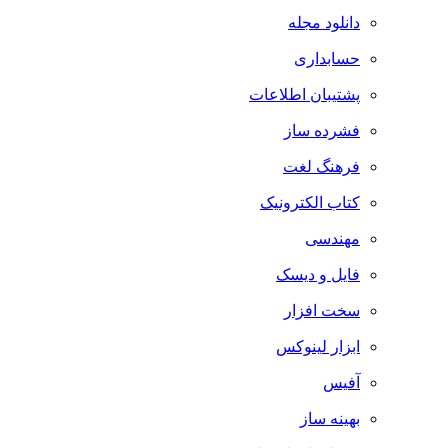
دانلود مجله
حسابداری
پشتیبان اطلاعات
فشرده ساز
فرهنگ لغت
کتاب الکترونیک
مهندسی
فایل و دیسک
سخت افزار
ابزار لینوکس
آفیس
بهینه ساز