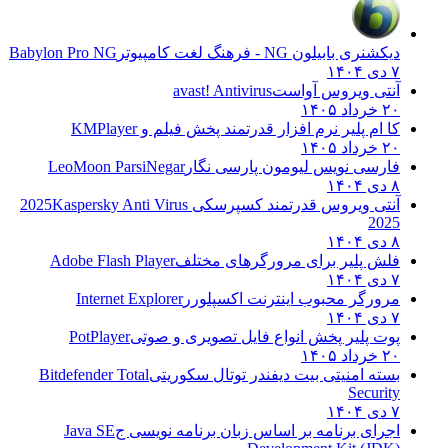
دیکشنری بابیلون NG - فرهنگ لغت کامپیوتر
Babylon Pro NG
۷ دی ۱۴۰۴
آنتی ویروس آواست
avast! Antivirus
۲۰ خرداد ۱۴۰۵
کا ام پلیر نرم افزار قدرتمند پخش فیلم و
KMPlayer
۲۰ خرداد ۱۴۰۵
فارسی نویس لیومون پارسی نگار
LeoMoon ParsiNegar
۸ دی ۱۴۰۴
آنتی ویروس قدرتمند کسپرسکی 2025
Kaspersky Anti Virus
2025
۸ دی ۱۴۰۴
فلش پلیر برای مرورگرهای مختلف
Adobe Flash Player
۷ دی ۱۴۰۴
مرورگر محبوب اینترنت اکسپلورر
Internet Explorer
۷ دی ۱۴۰۴
پوت پلیر پخش انواع فایل تصویری و صوتی
PotPlayer
۲۰ خرداد ۱۴۰۵
بسته امنیتی بیت دیفندر توتال سکوریتی
Bitdefender Total
Security
۷ دی ۱۴۰۴
اجرای برنامه بر اساس زبان برنامه نویسی ج
Java SE