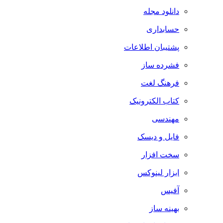
دانلود مجله
حسابداری
پشتیبان اطلاعات
فشرده ساز
فرهنگ لغت
کتاب الکترونیک
مهندسی
فایل و دیسک
سخت افزار
ابزار لینوکس
آفیس
بهینه ساز