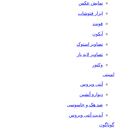
نمایش عکس
ابزار فتوشاپ
فونت
آیکون
تصاویر استوک
تصاویر لایه باز
وکتور
امنیتی
آنتی ویروس
دیواره آتشین
ضد هک و جاسوسی
آپدیت آنتی ویروس
گوناگون