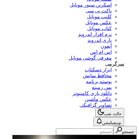
اسکرین سیور موبایل
پاکت پی سی
کلیپ موبایل
عکس موبایل
کتاب موبایل
نرم افزار اندروید
بازی اندروید
آیفون
اس ام اس
معرفی گوشی موبایل
سرگرمی
ابزار دسکتاپ
محافظ نمایش
پوسته برنامه
پس زمینه
دانلود بازی کامپیوتر
عکس ماشین
تصاویر گرافیکی
حالت شب
نوتیفیکیشن
جستجو