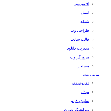
اف.تی.پی
ایمیل
شبکه
طراحی وب
قالب سایت
مدیریت دانلود
مرورگر وب
مسنجر
مالتی مدیا
دی.وی.دی
مبدل
نمایش فیلم
ویرایشگر صوت