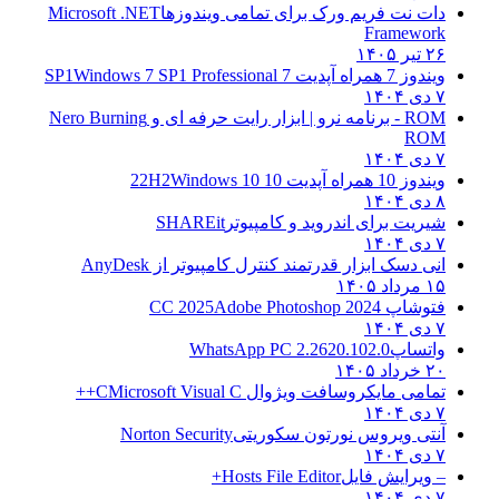
دات نت فریم ورک برای تمامی ویندوزها
Microsoft .NET
Framework
۲۶ تیر ۱۴۰۵
ویندوز 7 همراه آپدیت 7 SP1
Windows 7 SP1 Professional
۷ دی ۱۴۰۴
ROM - برنامه نرو | ابزار رایت حرفه ای و
Nero Burning
ROM
۷ دی ۱۴۰۴
ویندوز 10 همراه آپدیت 10 22H2
Windows 10
۸ دی ۱۴۰۴
شیریت برای اندروید و کامپیوتر
SHAREit
۷ دی ۱۴۰۴
انی دسک ابزار قدرتمند کنترل کامپیوتر از
AnyDesk
۱۵ مرداد ۱۴۰۵
فتوشاپ CC 2025
Adobe Photoshop 2024
۷ دی ۱۴۰۴
واتساپ
WhatsApp PC 2.2620.102.0
۲۰ خرداد ۱۴۰۵
تمامی مایکروسافت ویژوال C
Microsoft Visual C++
۷ دی ۱۴۰۴
آنتی ویروس نورتون سکوریتی
Norton Security
۷ دی ۱۴۰۴
– ویرایش فایل
Hosts File Editor+
۷ دی ۱۴۰۴