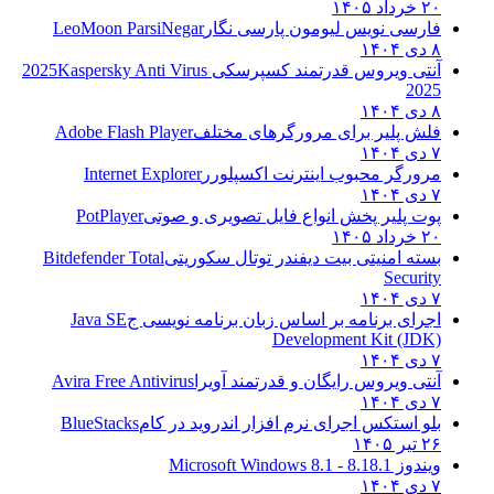
۲۰ خرداد ۱۴۰۵
فارسی نویس لیومون پارسی نگار
LeoMoon ParsiNegar
۸ دی ۱۴۰۴
آنتی ویروس قدرتمند کسپرسکی 2025
Kaspersky Anti Virus
2025
۸ دی ۱۴۰۴
فلش پلیر برای مرورگرهای مختلف
Adobe Flash Player
۷ دی ۱۴۰۴
مرورگر محبوب اینترنت اکسپلورر
Internet Explorer
۷ دی ۱۴۰۴
پوت پلیر پخش انواع فایل تصویری و صوتی
PotPlayer
۲۰ خرداد ۱۴۰۵
بسته امنیتی بیت دیفندر توتال سکوریتی
Bitdefender Total
Security
۷ دی ۱۴۰۴
اجرای برنامه بر اساس زبان برنامه نویسی ج
Java SE
Development Kit (JDK)
۷ دی ۱۴۰۴
آنتی ویروس رایگان و قدرتمند آویرا
Avira Free Antivirus
۷ دی ۱۴۰۴
بلو استکس اجرای نرم افزار اندروید در کام
BlueStacks
۲۶ تیر ۱۴۰۵
ویندوز 8.1
8.1 - Microsoft Windows 8.1
۷ دی ۱۴۰۴