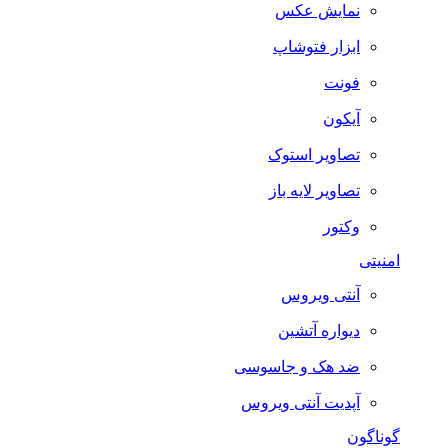
نمایش عکس
ابزار فتوشاپ
فونت
آیکون
تصاویر استوک
تصاویر لایه باز
وکتور
امنیتی
آنتی ویروس
دیواره آتشین
ضد هک و جاسوسی
آپدیت آنتی ویروس
گوناگون