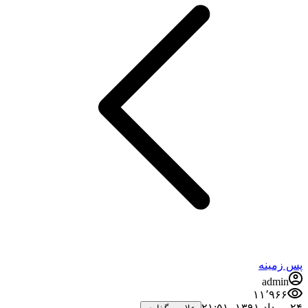
س زمینه
admin
۱۱٬۹۶۶
رداد ۱۳۹۱،‏ ۲۱:۵۱