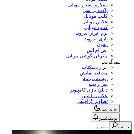
اسکرین سیور موبایل
پاکت پی سی
کلیپ موبایل
عکس موبایل
کتاب موبایل
نرم افزار اندروید
بازی اندروید
آیفون
اس ام اس
معرفی گوشی موبایل
سرگرمی
ابزار دسکتاپ
محافظ نمایش
پوسته برنامه
پس زمینه
دانلود بازی کامپیوتر
عکس ماشین
تصاویر گرافیکی
حالت شب
نوتیفیکیشن
جستجو