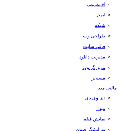
اف.تی.پی
ایمیل
شبکه
طراحی وب
قالب سایت
مدیریت دانلود
مرورگر وب
مسنجر
مالتی مدیا
دی.وی.دی
مبدل
نمایش فیلم
ویرایشگر صوت