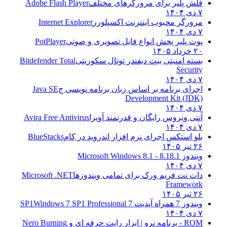
فلش پلیر برای مرورگرهای مختلف
Adobe Flash Player
۷ دی ۱۴۰۴
مرورگر محبوب اینترنت اکسپلورر
Internet Explorer
۷ دی ۱۴۰۴
پوت پلیر پخش انواع فایل تصویری و صوتی
PotPlayer
۲۰ خرداد ۱۴۰۵
بسته امنیتی بیت دیفندر توتال سکوریتی
Bitdefender Total
Security
۷ دی ۱۴۰۴
اجرای برنامه بر اساس زبان برنامه نویسی ج
Java SE
Development Kit (JDK)
۷ دی ۱۴۰۴
آنتی ویروس رایگان و قدرتمند آویرا
Avira Free Antivirus
۷ دی ۱۴۰۴
بلو استکس اجرای نرم افزار اندروید در کام
BlueStacks
۲۶ تیر ۱۴۰۵
ویندوز 8.1
8.1 - Microsoft Windows 8.1
۷ دی ۱۴۰۴
دات نت فریم ورک برای تمامی ویندوزها
Microsoft .NET
Framework
۲۶ تیر ۱۴۰۵
ویندوز 7 همراه آپدیت 7 SP1
Windows 7 SP1 Professional
۷ دی ۱۴۰۴
ROM - برنامه نرو | ابزار رایت حرفه ای و
Nero Burning