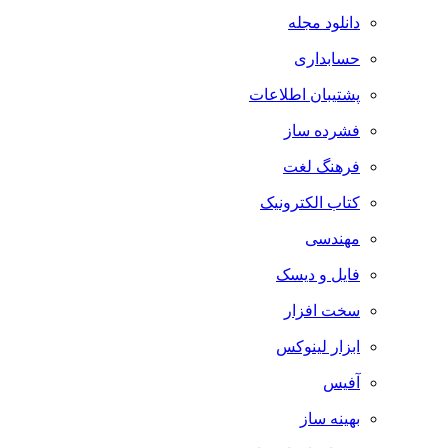
دانلود مجله
حسابداری
پشتیبان اطلاعات
فشرده ساز
فرهنگ لغت
کتاب الکترونیک
مهندسی
فایل و دیسک
سخت افزار
ابزار لینوکس
آفیس
بهینه ساز